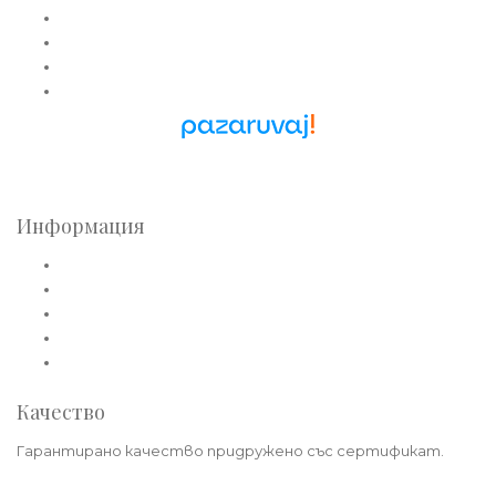
Златни колиета
Златни медальони
Златни гривни
Златни синджири
Pazaruvaj - Надежден
помощник за покупки
Информация
Общи условия
Политика за лични данни
Плащане
Доставка
Политика на връщане
Качество
Гарантирано качество придружено със сертификат.