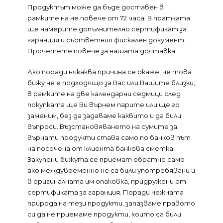
Продуктът може да бъде доставен в
рамките на не повече от 72 часа. В пратката
ще намерите допълнително сертификат за
гаранция и съответния фискален документ.
Прочетете повече за нашата доставка.
Ако поради някаква причина се окаже, че това
бижу не е подходящо за Вас или Вашите близки,
в рамките на две календарни седмици след
покупката ще Ви върнем парите или ще го
заменим, без да задаваме каквито и да били
въпроси. Възстановяването на сумите за
върнати продукти става само по банков път
на посочена от клиента банкова сметка.
Закупени бижута се приемат обратно само
ако междувременно не са били употребявани и
в оригиналната им опаковка, придружени от
сертификата за гаранция. Поради нежната
природа на тези продукти, запазваме правото
си да не приемаме продукти, които са били