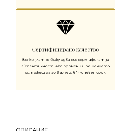
Сертифицирано качество
Всяко златно бижу идва със сертификат за
автентичност. Ако промениш решението
си, можеш да го върнеш в 14-дневен срок.
ОПИСАНИЕ