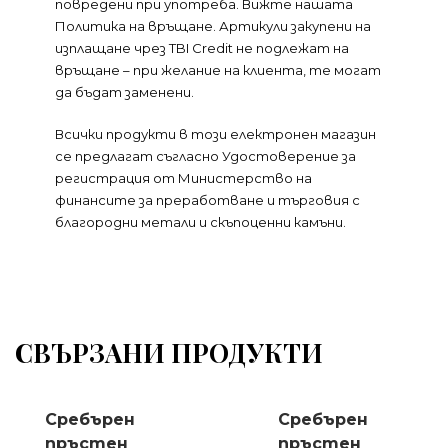
повредени при употреба. Вижте нашата
Политика на връщане. Артикули закупени на
изплащане чрез TBI Credit не подлежат на
връщане – при желание на клиента, те могат
да бъдат заменени.
Всички продукти в този електронен магазин
се предлагат съгласно Удостоверение за
регистрация от Министерство на
финансите за преработване и търговия с
благородни метали и скъпоценни камъни.
СВЪРЗАНИ ПРОДУКТИ
Сребърен
Сребърен
пръстен
пръстен