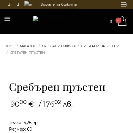
очистване и гравиране на бижута
HOME
МАГАЗИН
СРЕБЪРНИ БИЖУТА
СРЕБЪРНИ ПРЪСТЕНИ
СРЕБЪРЕН ПРЪСТЕН
Сребърен пръстен
00
02
90
€
/ 176
лв.
Тегло: 6,26 гр.
Размер: 60