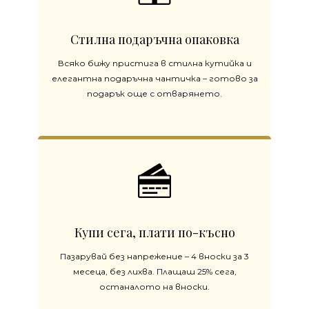
Стилна подаръчна опаковка
Всяко бижу пристига в стилна кутийка и
елегантна подаръчна чантичка – готово за
подарък още с отварянето.
Купи сега, плати по-късно
Пазарувай без напрежение – 4 вноски за 3
месеца, без лихва. Плащаш 25% сега,
останалото на вноски.