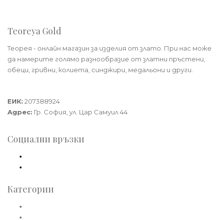
Teoreya Gold
Теорея - онлайн магазин за изделия от злато. При нас може
да намерите голямо разнообразие от златни пръстени,
обеци, гривни, колиета, синджири, медальони и други.
Теорея Рент ООД
ЕИК:
207388924
Адрес:
Гр. София, ул. Цар Самуил 44
Социални връзки
Facebook
Instagram
Категории
Златни пръстени
Златни обеци