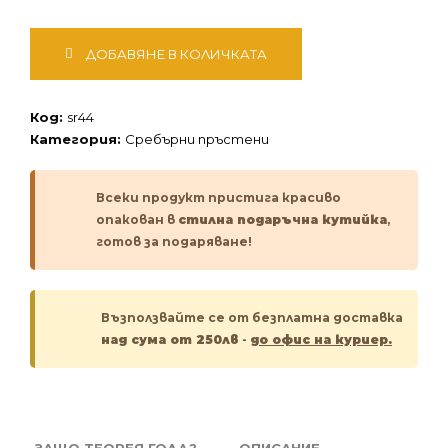
количество
ДОБАВЯНЕ В КОЛИЧКАТА
за
Сребърен
пръстен
Код:
sr44
Категория:
Сребърни пръстени
Всеки продукт пристига красиво
опакован в
стилна подаръчна кутийка
,
готов за подаряване!
Възползвайте се от безплатна доставка
над сума от 250лв
-
до офис на куриер.