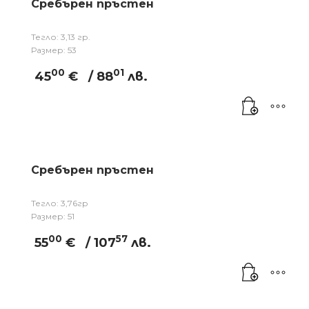
Сребърен пръстен
Тегло: 3,13 гр.
Размер: 53
00
01
45
€
/ 88
лв.
Сребърен пръстен
Тегло: 3,76гр
Размер: 51
00
57
55
€
/ 107
лв.