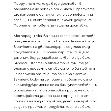
Продуктът може да бъде доставен в
рамките на не повече от 72 часа. В пратката
ще намерите допълнително сертификат за
гаранция и съответния фискален документ.
Прочетете повече за нашата доставка.
Ако поради някаква причина се окаже, че това
бижу не е подходящо за Вас или Вашите близки,
в рамките на две календарни седмици след
покупката ще Ви върнем парите или ще го
заменим, без да задаваме каквито и да били
въпроси. Възстановяването на сумите за
върнати продукти става само по банков път
на посочена от клиента банкова сметка.
Закупени бижута се приемат обратно само
ако междувременно не са били употребявани и
в оригиналната им опаковка, придружени от
сертификата за гаранция. Поради нежната
природа на тези продукти, запазваме правото
си да не приемаме продукти, които са били