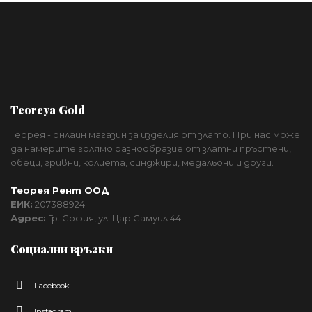
Teoreya Gold
Теорея - онлайн магазин за изделия от злато. При нас може
да намерите голямо разнообразие от златни пръстени,
обеци, гривни, колиета, синджири, медальони и други.
Теорея Рент ООД
ЕИК:
207388924
Адрес:
Гр. София, ул. Цар Самуил 44
Социални връзки
Facebook
Instagram