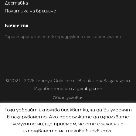
Доставка
Политика на връщане
Качество
Гарантирано качество придружено със сертификат.
© 2021 - 2026 Teoreya-Gold.com | Всички права запазени.
Изработено от
algerabg.com
Общи условия
Политика за лични данни
Този уебсайт използва бисквитки, за да Ви улеснят
Плащане
в пазаруването. Ако продължите да използвате
Доставка
услугите ни, ще приемем, че сте съгласни с
Политика на връщане
използването на такива бисквитки.