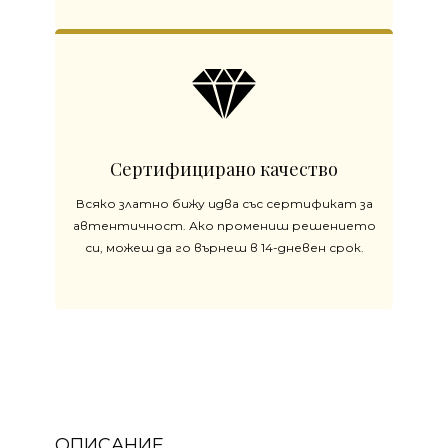
Сертифицирано качество
Всяко златно бижу идва със сертификат за
автентичност. Ако промениш решението
си, можеш да го върнеш в 14-дневен срок.
ОПИСАНИЕ