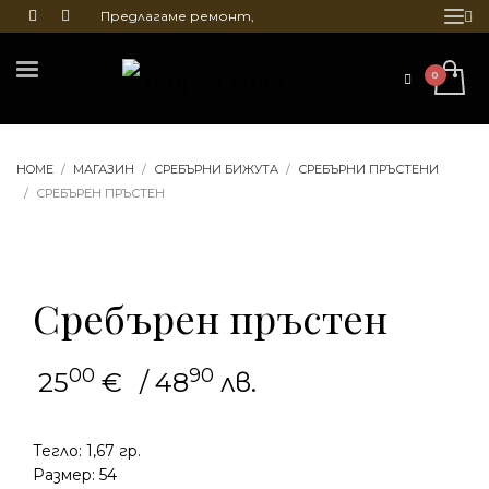
Предлагаме ремонт,
почистване и гравиране
на бижута
HOME
МАГАЗИН
СРЕБЪРНИ БИЖУТА
СРЕБЪРНИ ПРЪСТЕНИ
СРЕБЪРЕН ПРЪСТЕН
Сребърен пръстен
00
90
25
€
/ 48
лв.
Тегло: 1,67 гр.
Размер: 54