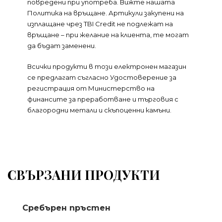
повредени при употреба. Вижте нашата
Политика на връщане. Артикули закупени на
изплащане чрез TBI Credit не подлежат на
връщане – при желание на клиента, те могат
да бъдат заменени.
Всички продукти в този електронен магазин
се предлагат съгласно Удостоверение за
регистрация от Министерство на
финансите за преработване и търговия с
благородни метали и скъпоценни камъни.
СВЪРЗАНИ ПРОДУКТИ
Сребърен пръстен