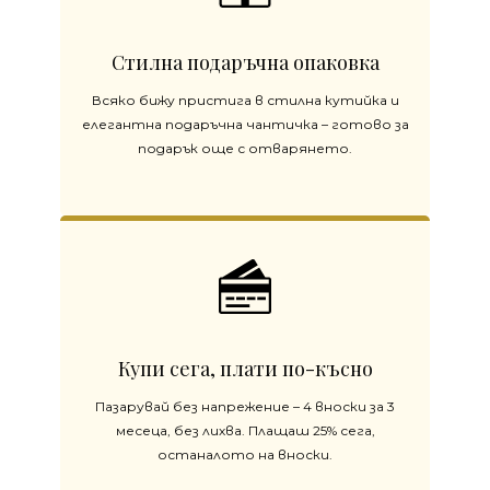
Стилна подаръчна опаковка
Всяко бижу пристига в стилна кутийка и
елегантна подаръчна чантичка – готово за
подарък още с отварянето.
Купи сега, плати по-късно
Пазарувай без напрежение – 4 вноски за 3
месеца, без лихва. Плащаш 25% сега,
останалото на вноски.