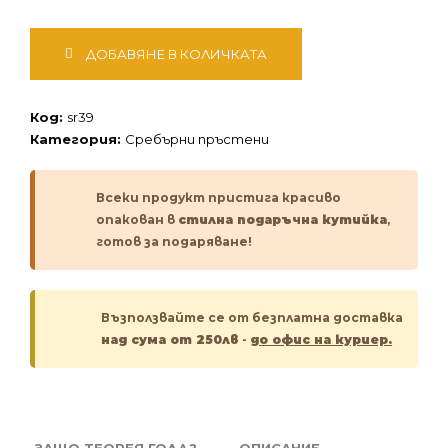
количество
ДОБАВЯНЕ В КОЛИЧКАТА
за
Сребърен
пръстен
Код:
sr39
Категория:
Сребърни пръстени
Всеки продукт пристига красиво
опакован в
стилна подаръчна кутийка
,
готов за подаряване!
Възползвайте се от безплатна доставка
над сума от 250лв
-
до офис на куриер.