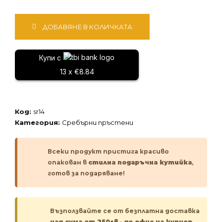
количество
ДОБАВЯНЕ В КОЛИЧКАТА
за
Сребърен
пръстен
Купи с
13 x €8.84
Код:
sr14
Категория:
Сребърни пръстени
Всеки продукт пристига красиво
опакован в
стилна подаръчна кутийка
,
готов за подаряване!
Възползвайте се от безплатна доставка
над сума от 250лв
-
до офис на куриер.