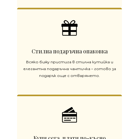
Стилна подаръчна опаковка
Всяко бижу пристига в стилна кутийка и
елегантна подаръчна чантичка – готово за
подарък още с отварянето.
Купи сега, плати по-късно