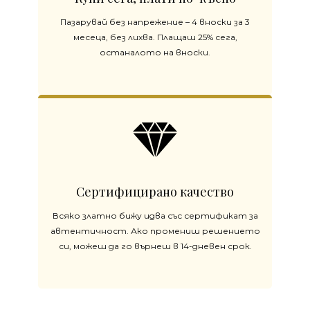
Пазарувай без напрежение – 4 вноски за 3
месеца, без лихва. Плащаш 25% сега,
останалото на вноски.
Сертифицирано качество
Всяко златно бижу идва със сертификат за
автентичност. Ако промениш решението
си, можеш да го върнеш в 14-дневен срок.