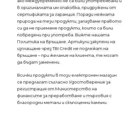
ако междувременно не са били употребявани и
в оригиналната им опаковка, придружени от
сертификата за гаранция. Поради нежната
природа на тези продукти, запазваме правото
си да не приемаме продукти, които са били
повредени при употреба. Вижте нашата
Политика на връщане. Артикули закупени на
изплащане чрез TBI Credit не подлежат на
връщане – при желание на клиента, те могат
да бъдат заменени.
Всички продукти в този електронен магазин
се предлагат съгласно Удостоверение за
регистрация от Министерство на
финансите за преработване и търговия с
благородни метали и скъпоценни камъни.