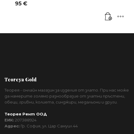
95
€
Teoreya Gold
Теорея - онлайн магазин за изделия от злато. При нас може
да намерите голямо разнообразие от златни пръстени,
обеци, гривни, колиета, синджири, медальони и други.
Теорея Рент ООД
ЕИК:
207388924
Адрес:
Гр. София, ул. Цар Самуил 44