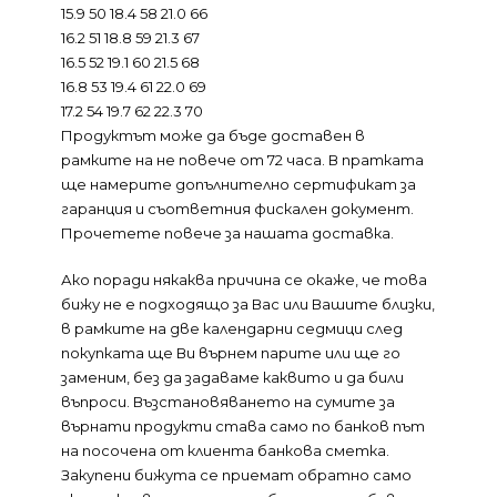
15.9 50 18.4 58 21.0 66
16.2 51 18.8 59 21.3 67
16.5 52 19.1 60 21.5 68
16.8 53 19.4 61 22.0 69
17.2 54 19.7 62 22.3 70
Продуктът може да бъде доставен в
рамките на не повече от 72 часа. В пратката
ще намерите допълнително сертификат за
гаранция и съответния фискален документ.
Прочетете повече за нашата доставка.
Ако поради някаква причина се окаже, че това
бижу не е подходящо за Вас или Вашите близки,
в рамките на две календарни седмици след
покупката ще Ви върнем парите или ще го
заменим, без да задаваме каквито и да били
въпроси. Възстановяването на сумите за
върнати продукти става само по банков път
на посочена от клиента банкова сметка.
Закупени бижута се приемат обратно само