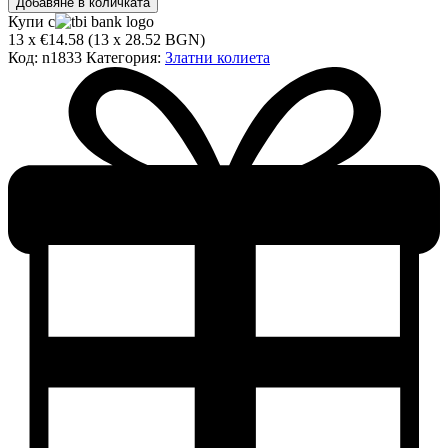
Добавяне в количката
за
Купи с
Златно
13 x €14.58 (13 x 28.52 BGN)
колие
Код:
n1833
Категория:
Златни колиета