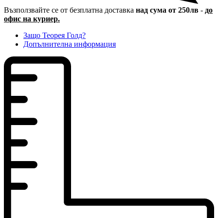
Възползвайте се от безплатна доставка
над сума от 250лв
-
до
офис на куриер.
Защо Теорея Голд?
Допълнителна информация