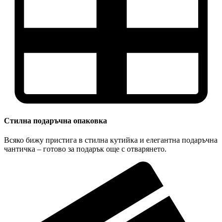
Стилна подаръчна опаковка
Всяко бижу пристига в стилна кутийка и елегантна подаръчна
чантичка – готово за подарък още с отварянето.