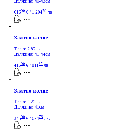
Дължина: 40-43см
00
79
616
€
/ 1 204
лв.
Златно колие
Тегло: 2,82гр
Дължина: 41-44см
00
67
415
€
/ 811
лв.
Златно колие
Тегло: 2,22гр
Дължина: 41см
00
76
345
€
/ 674
лв.