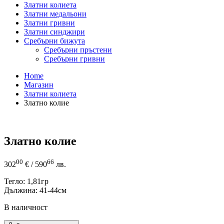
Златни колиета
Златни медальони
Златни гривни
Златни синджири
Сребърни бижута
Сребърни пръстени
Сребърни гривни
Home
Магазин
Златни колиета
Златно колие
Златно колие
00
66
302
€
/ 590
лв.
Тегло: 1,81гр
Дължина: 41-44см
В наличност
количество