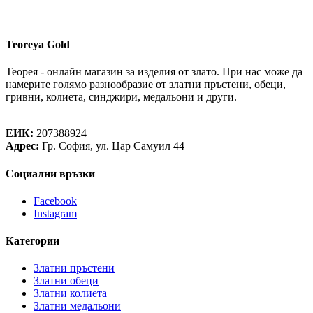
Teoreya Gold
Теорея - онлайн магазин за изделия от злато. При нас може да
намерите голямо разнообразие от златни пръстени, обеци,
гривни, колиета, синджири, медальони и други.
Теорея Рент ООД
ЕИК:
207388924
Адрес:
Гр. София, ул. Цар Самуил 44
Социални връзки
Facebook
Instagram
Категории
Златни пръстени
Златни обеци
Златни колиета
Златни медальони