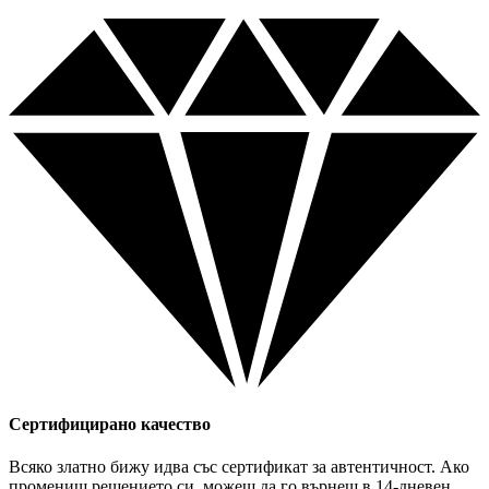
Сертифицирано качество
Всяко златно бижу идва със сертификат за автентичност. Ако
промениш решението си, можеш да го върнеш в 14-дневен