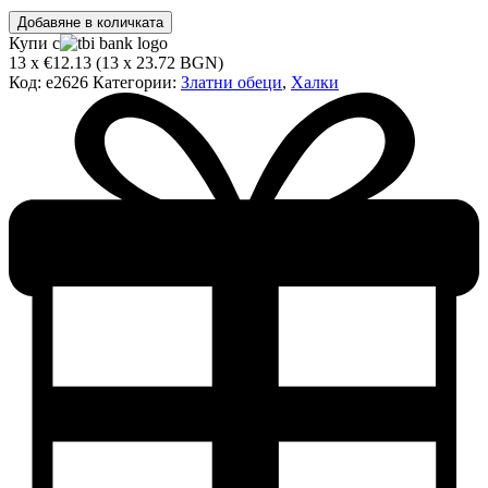
количество
Добавяне в количката
за
Купи с
Златни
13 x €12.13 (13 x 23.72 BGN)
обеци
Код:
e2626
Категории:
Златни обеци
,
Халки