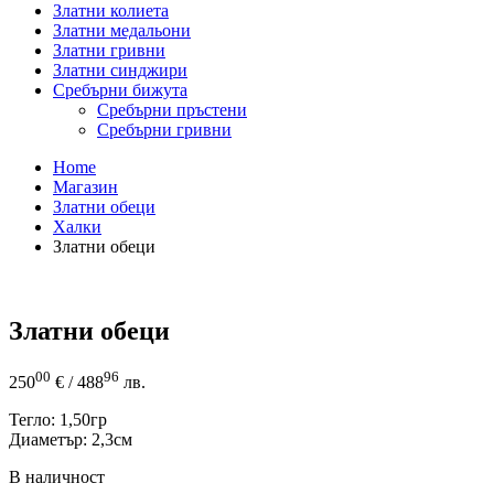
Златни колиета
Златни медальони
Златни гривни
Златни синджири
Сребърни бижута
Сребърни пръстени
Сребърни гривни
Home
Магазин
Златни обеци
Халки
Златни обеци
Златни обеци
00
96
250
€
/ 488
лв.
Тегло: 1,50гр
Диаметър: 2,3см
В наличност