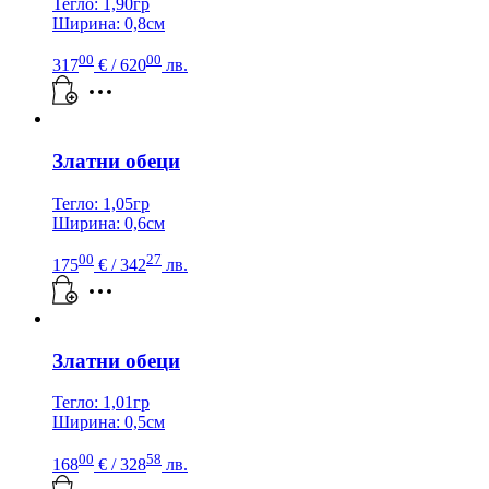
Тегло: 1,90гр
Ширина: 0,8см
00
00
317
€
/ 620
лв.
Златни обеци
Тегло: 1,05гр
Ширина: 0,6см
00
27
175
€
/ 342
лв.
Златни обеци
Тегло: 1,01гр
Ширина: 0,5см
00
58
168
€
/ 328
лв.