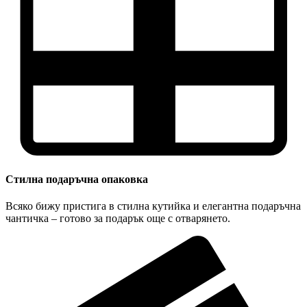
Стилна подаръчна опаковка
Всяко бижу пристига в стилна кутийка и елегантна подаръчна
чантичка – готово за подарък още с отварянето.