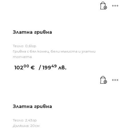
Златна гривна
Тегло: 0,61гр
Гривна с бял конец, бели мъниста и златни
топчета.
00
49
102
€
/ 199
лв.
Златна гривна
Тегло: 2,43гр
Дължина: 20см