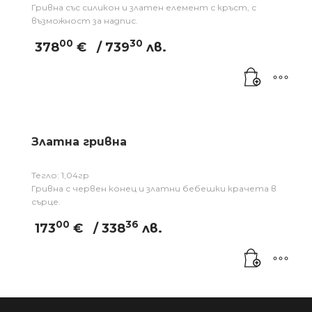
Гривна със силикон и златен елемент с кръст, с
възможност за надпис.
00
30
378
€
/ 739
лв.
Златна гривна
Тегло: 1,04гр
Гривна с червен конец и златни бебешки крачета в
сърце.
00
36
173
€
/ 338
лв.