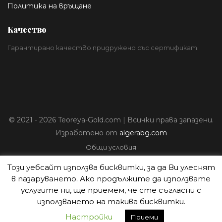
Политика на връщане
Качество
Гарантирано качество придружено със сертификат.
© 2021 - 2026 Teoreya-Gold.com | Всички права запазени.
Изработено от
algerabg.com
Общи условия
Политика за лични данни
Този уебсайт използва бисквитки, за да Ви улеснят
Плащане
в пазаруването. Ако продължите да използвате
Доставка
услугите ни, ще приемем, че сте съгласни с
Политика на връщане
използването на такива бисквитки.
Настройки
Приеми