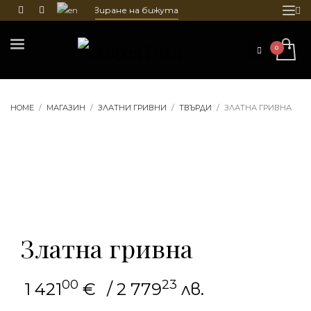
очистване и гравиране на бижута
HOME
МАГАЗИН
ЗЛАТНИ ГРИВНИ
ТВЪРДИ
ЗЛАТНА ГРИВНА
Златна гривна
00
23
1 421
€
/ 2 779
лв.