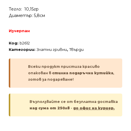
Тегло: 10,15гр
Диаметър: 5,8см
Изчерпан
Код:
b2612
Категории:
Златни гривни
,
Твърди
Всеки продукт пристига красиво
опакован в
стилна подаръчна кутийка
,
готов за подаряване!
Възползвайте се от безплатна доставка
над сума от 250лв
-
до офис на куриер.