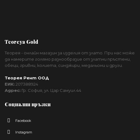
Teoreya Gold
Теорея - онлайн магазин за изделия от злато. При нас може
да намерите голямо разнообразие от златни пръстени,
обеци, гривни, колиета, синджири, медальони и други.
Теорея Рент ООД
ЕИК:
207388924
Адрес:
Гр. София, ул. Цар Самуил 44
Социални връзки
Facebook
Instagram