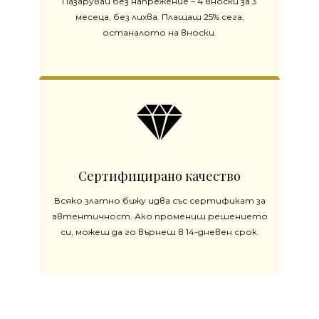
Пазарувай без напрежение – 4 вноски за 3
месеца, без лихва. Плащаш 25% сега,
останалото на вноски.
Сертифицирано качество
Всяко златно бижу идва със сертификат за
автентичност. Ако промениш решението
си, можеш да го върнеш в 14-дневен срок.