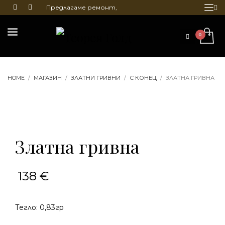
Предлагаме ремонт,
почистване и гравиране
на бижута
HOME
МАГАЗИН
ЗЛАТНИ ГРИВНИ
С КОНЕЦ
ЗЛАТНА ГРИВНА
Златна гривна
138
€
Тегло: 0,83гр