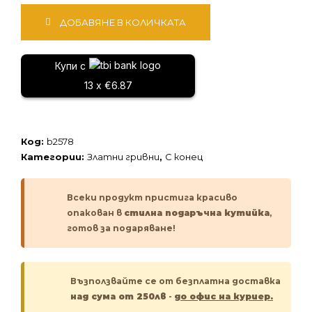
количество
ДОБАВЯНЕ В КОЛИЧКАТА
за
Златна
гривна
Купи с
13 x €6.87
Код:
b2578
Категории:
Златни гривни
,
С конец
Всеки продукт пристига красиво
опакован в
стилна подаръчна кутийка
,
готов за подаряване!
Възползвайте се от безплатна доставка
над сума от 250лв
-
до офис на куриер.