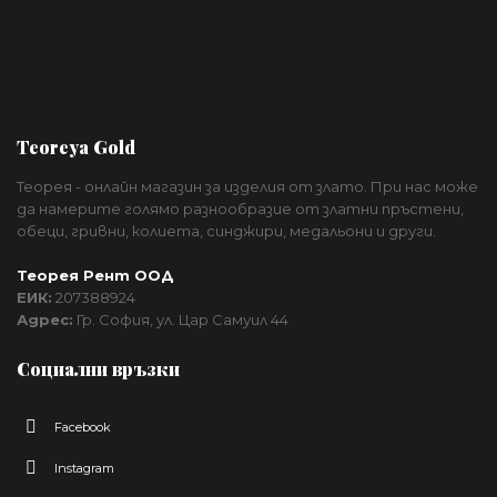
Teoreya Gold
Теорея - онлайн магазин за изделия от злато. При нас може
да намерите голямо разнообразие от златни пръстени,
обеци, гривни, колиета, синджири, медальони и други.
Теорея Рент ООД
ЕИК:
207388924
Адрес:
Гр. София, ул. Цар Самуил 44
Социални връзки
Facebook
Instagram