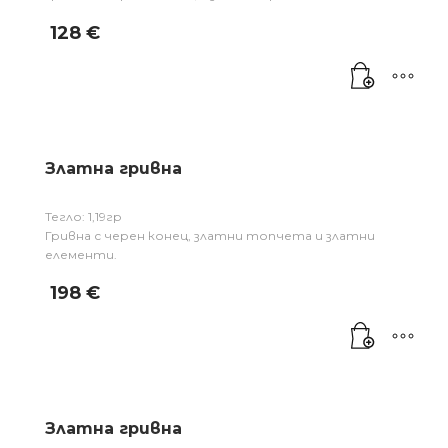
128
€
Златна гривна
Тегло: 1,19гр
Гривна с черен конец, златни топчета и златни
елементи.
198
€
Златна гривна