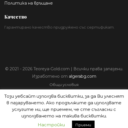
Политика на връщане
Качество
Гарантирано качество придружено със сертификат.
© 2021 - 2026 Teoreya-Gold.com | Всички права запазени.
Изработено от
algerabg.com
Общи условия
Политика за лични данни
Този уебсайт използва бисквитки, за да Ви улеснят
Плащане
в пазаруването. Ако продължите да използвате
Доставка
услугите ни, ще приемем, че сте съгласни с
Политика на връщане
използването на такива бисквитки.
Настройки
Приеми