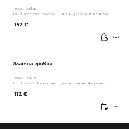
Тегло: 0,91гр
Гривна с черен плетен конец и златни топчета.
152
€
Златна гривна
Тегло: 0,67гр
Гривна с червен конец и златни бебешки стъпки.
112
€