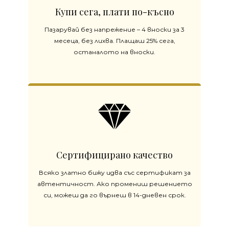
Купи сега, плати по-късно
Пазарувай без напрежение – 4 вноски за 3
месеца, без лихва. Плащаш 25% сега,
останалото на вноски.
Сертифицирано качество
Всяко златно бижу идва със сертификат за
автентичност. Ако промениш решението
си, можеш да го върнеш в 14-дневен срок.