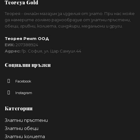
Teoreya Gold
Теорея - онлайн магазин за изделия от злато. При нас може
да намерите голямо разнообразие от златни пръстени,
обеци, гривни, колиета, синджири, медальони и други.
Теорея Рент ООД
ЕИК:
207388924
Адрес:
Гр. София, ул. Цар Самуил 44
Социални връзки
Facebook
Instagram
Категории
Златни пръстени
Златни обеци
Златни колиета