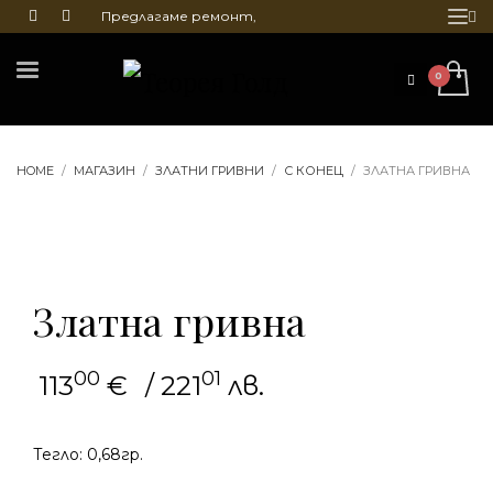
Предлагаме ремонт,
почистване и гравиране
на бижута
HOME
МАГАЗИН
ЗЛАТНИ ГРИВНИ
С КОНЕЦ
ЗЛАТНА ГРИВНА
Златна гривна
00
01
113
€
/ 221
лв.
Тегло: 0,68гр.