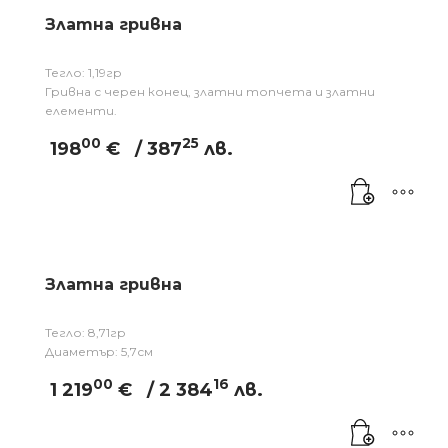
Златна гривна
Тегло: 1,19гр
Гривна с черен конец, златни топчета и златни
елементи.
00
25
198
€
/ 387
лв.
Златна гривна
Тегло: 8,71гр
Диаметър: 5,7см
00
16
1 219
€
/ 2 384
лв.