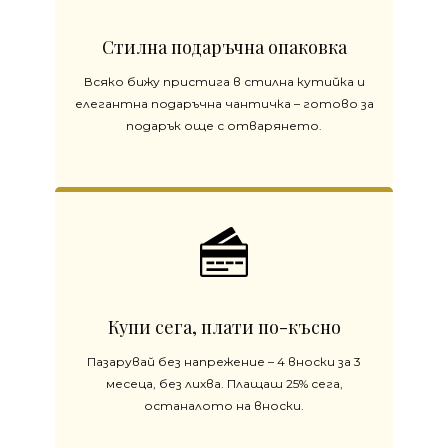
Стилна подаръчна опаковка
Всяко бижу пристига в стилна кутийка и
елегантна подаръчна чантичка – готово за
подарък още с отварянето.
Купи сега, плати по-късно
Пазарувай без напрежение – 4 вноски за 3
месеца, без лихва. Плащаш 25% сега,
останалото на вноски.