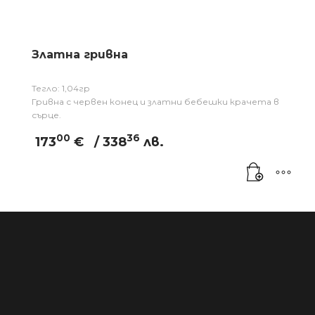
Златна гривна
Тегло: 1,04гр
Гривна с червен конец и златни бебешки крачета в
сърце.
00
36
173
€
/ 338
лв.