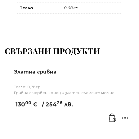
Тегло
0.68 гр
СВЪРЗАНИ ПРОДУКТИ
Златна гривна
Тегло: 0,78гр
Гривна с червен конец и златен елемент момче.
00
26
130
€
/ 254
лв.