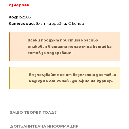
Изчерпан
Код:
b2566
Категории:
Златни гривни
,
С конец
Всеки продукт пристига красиво
опакован в
стилна подаръчна кутийка
,
готов за подаряване!
Възползвайте се от безплатна доставка
над сума от 250лв
-
до офис на куриер.
ЗАЩО ТЕОРЕЯ ГОЛД?
ДОПЪЛНИТЕЛНА ИНФОРМАЦИЯ