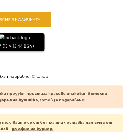
ВЯНЕ В КОЛИЧКАТА
7 (13 x 13.44 BGN)
Златни гривни
,
С конец
еки продукт пристига красиво опакован в
стилна
даръчна кутийка
, готов за подаряване!
ъзползвайте се от безплатна доставка
над сума от
50лв
-
до офис на куриер.