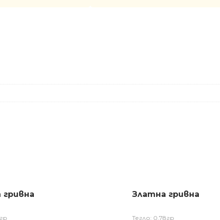
 гривна
Златна гривна
1гр
Тегло: 0,78гр