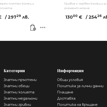
черен плетен конец и
Гривна с червен конец и з
опчета.
елемент момче.
29
00
26
€
/ 297
лв.
130
€
/ 254
л
Категории
Информация
Златни пръстени
Общи условия
Златни обеци
Политика за лични данни
Златни колиета
Плащане
Златни медальони
Доставка
Златни гривни
Политика на връщане