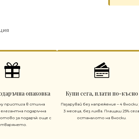
ЦИЯ
одаръчна опаковка
Купи сега, плати по-късно
жу пристига в стилна
Пазарувай без напрежение – 4 вноски 
 елегантна подаръчна
3 месеца, без лихва. Плащаш 25% сега
готово за подарък още с
останалото на вноски.
отварянето.