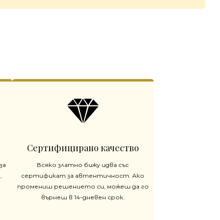
Сертифицирано качество
за
Всяко златно бижу идва със
,
сертификат за автентичност. Ако
промениш решението си, можеш да го
върнеш в 14-дневен срок.