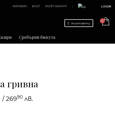
МАГАЗИН
БЛОГ
МОЯТ АКАУНТ
|
LOGIN
Контакти
джири
Сребърни бижута
а гривна
90
/ 269
лв.