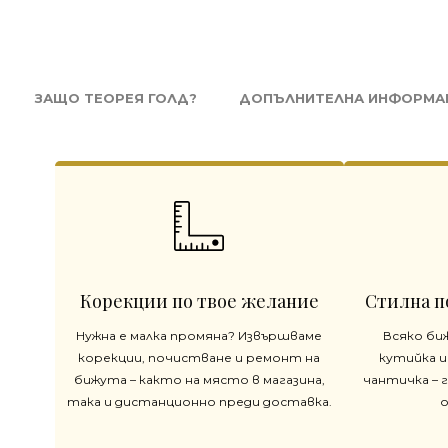
ЗАЩО ТЕОРЕЯ ГОЛД?
ДОПЪЛНИТЕЛНА ИНФОРМА
Корекции по твое желание
Стилна п
Нужна е малка промяна? Извършваме
Всяко би
корекции, почистване и ремонт на
кутийка и
бижута – както на място в магазина,
чантичка – 
така и дистанционно преди доставка.