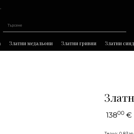
,
иране
а
Златни медальони
Златни гривни
Златни син
Златн
00
138
€
Тегло: 0.83гр