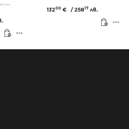
латен
00
17
132
€
/ 258
лв.
в.