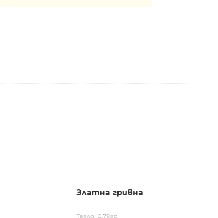
Златна гривна
Тегло: 0,79гр