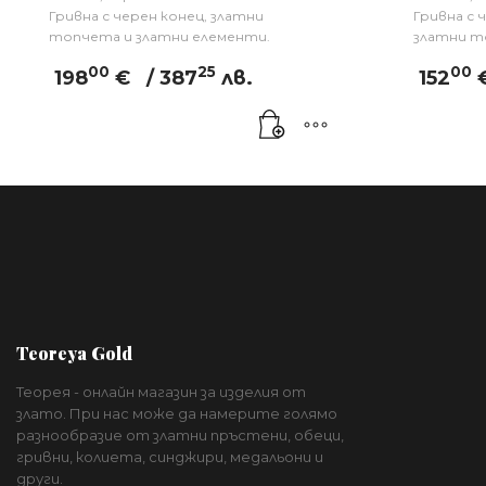
Гривна с черен конец, златни
Гривна с 
топчета и златни елементи.
златни т
00
25
00
198
€
/ 387
лв.
152
Teoreya Gold
Теорея - онлайн магазин за изделия от
злато. При нас може да намерите голямо
разнообразие от златни пръстени, обеци,
гривни, колиета, синджири, медальони и
други.