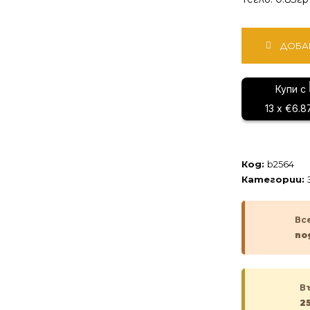
количество
ДОБА
за
Златна
гривна
Купи с
13 x €6.8
Код:
b2564
Категории:
Вс
по
В
2