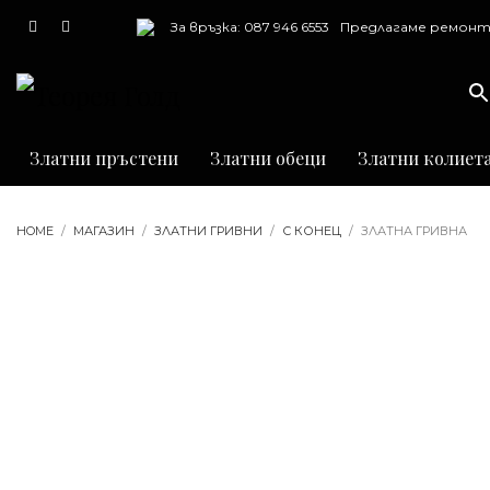
За връзка: 087 946 6553
Предлагаме ремонт
почистване и грав
на бижута
Златни пръстени
Златни обеци
Златни колиет
HOME
МАГАЗИН
ЗЛАТНИ ГРИВНИ
С КОНЕЦ
ЗЛАТНА ГРИВНА