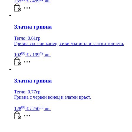
235
€
/ 459
лв.
Златна гривна
Тегло: 0.61гр
Гривна със сив конец, сиви мъниста и златни топчета.
00
49
102
€
/ 199
лв.
Златна гривна
Тегло: 0,77гр
Гривна с червен конец и златен кръст.
00
35
128
€
/ 250
лв.