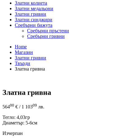
Златни колиета
Златни медальони
Златни гривни
Златни синджири
Сребърни бижута
Сребърни пръстени
Сребърни гривни
Home
Магазин
Златни гривни
Твърди
Златна гривна
Златна гривна
00
09
564
€
/ 1 103
лв.
Тегло: 4,03гр
Диаметър: 5-6см
Изчерпан