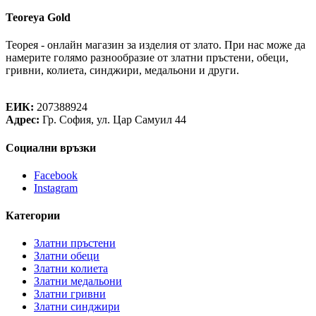
Teoreya Gold
Теорея - онлайн магазин за изделия от злато. При нас може да
намерите голямо разнообразие от златни пръстени, обеци,
гривни, колиета, синджири, медальони и други.
Теорея Рент ООД
ЕИК:
207388924
Адрес:
Гр. София, ул. Цар Самуил 44
Социални връзки
Facebook
Instagram
Категории
Златни пръстени
Златни обеци
Златни колиета
Златни медальони
Златни гривни
Златни синджири