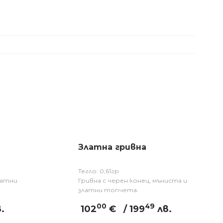
Златна гривна
Тегло: 0,61гр
латни
Гривна с черен конец, мъниста и
златни топчета.
00
49
.
102
€
/ 199
лв.