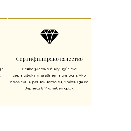
Сертифицирано качество
за
Всяко златно бижу идва със
,
сертификат за автентичност. Ако
промениш решението си, можеш да го
върнеш в 14-дневен срок.