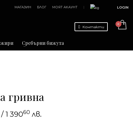
МАГАЗИН
БЛОГ
МОЯТ АКАУНТ
|
LOGIN
Контакти
джири
Сребърни бижута
а гривна
60
/ 1 390
лв.