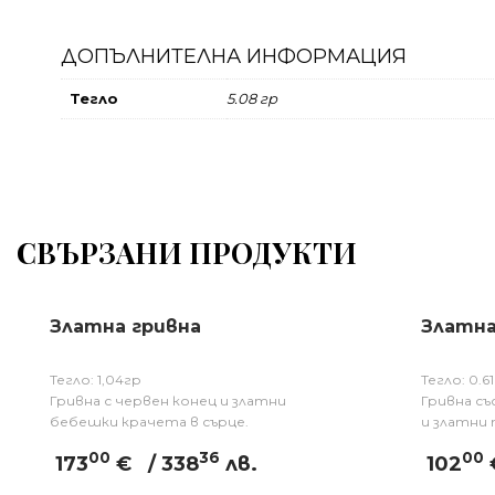
ДОПЪЛНИТЕЛНА ИНФОРМАЦИЯ
Тегло
5.08 гр
СВЪРЗАНИ ПРОДУКТИ
Златна гривна
Златна
Тегло: 1,04гр
Тегло: 0.6
Гривна с червен конец и златни
Гривна съ
бебешки крачета в сърце.
и златни
00
36
00
173
€
/ 338
лв.
102