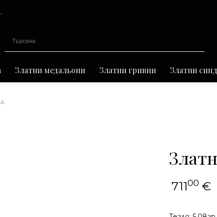
,
иране
а
Златни медальони
Златни гривни
Златни син
НА
Златн
00
711
€
Тегло: 5,08гр