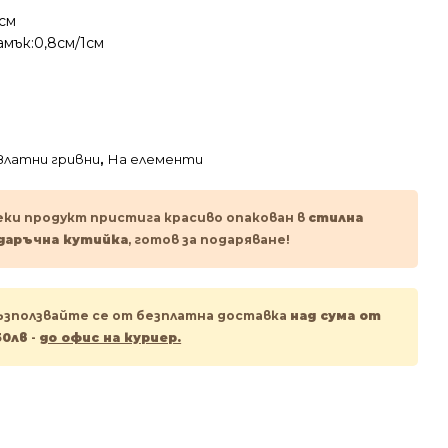
5см
мък:0,8см/1см
Златни гривни
,
На елементи
еки продукт пристига красиво опакован в
стилна
даръчна кутийка
, готов за подаряване!
ъзползвайте се от безплатна доставка
над сума от
50лв
-
до офис на куриер.