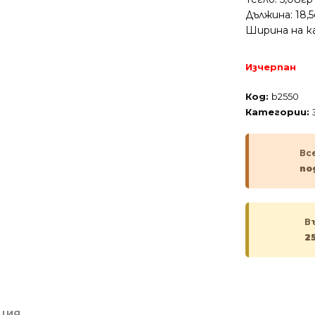
Дължина: 18,
Ширина на ка
Изчерпан
Код:
b2550
Категории:
Вс
по
В
2
ЦИЯ