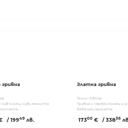
 гривна
Златна гривна
1гр
Тегло: 0,80гр
с сив конец, сиви мъниста
Гривна с червен конец и з
 топчета.
бебешки крачета.
49
00
36
€
/ 199
лв.
173
€
/ 338
лв