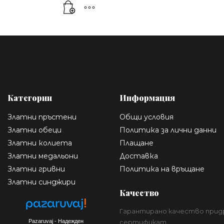
Категории
Информация
Златни пръстени
Общи условия
Златни обеци
Политика за лични данни
Златни колиета
Плащане
Златни медальони
Доставка
Златни гривни
Политика на връщане
Златни синджири
Качество
Гарантирано качество прид
Pazaruvaj - Надежден
сертификат.