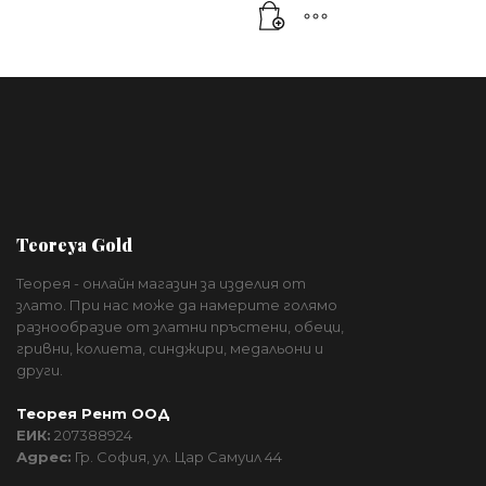
Teoreya Gold
Теорея - онлайн магазин за изделия от
злато. При нас може да намерите голямо
разнообразие от златни пръстени, обеци,
гривни, колиета, синджири, медальони и
други.
Теорея Рент ООД
ЕИК:
207388924
Адрес:
Гр. София, ул. Цар Самуил 44