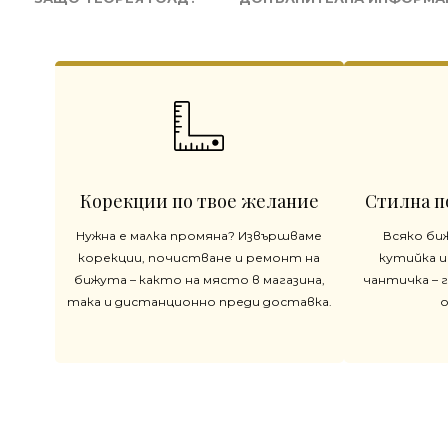
Корекции по твое желание
Стилна п
Нужна е малка промяна? Извършваме
Всяко би
корекции, почистване и ремонт на
кутийка и
бижута – както на място в магазина,
чантичка – 
така и дистанционно преди доставка.