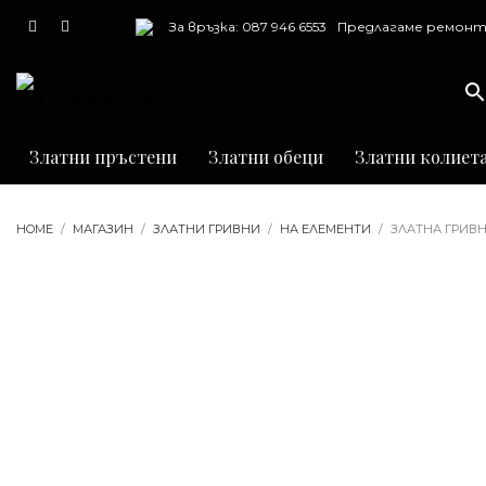
За връзка: 087 946 6553
Предлагаме ремонт
почистване и грав
на бижута
Златни пръстени
Златни обеци
Златни колиет
HOME
МАГАЗИН
ЗЛАТНИ ГРИВНИ
НА ЕЛЕМЕНТИ
ЗЛАТНА ГРИВ