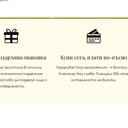
одаръчна опаковка
Купи сега, плати по-късно
жу пристига в стилна
Пазарувай без напрежение – 4 вноски 
 елегантна подаръчна
3 месеца, без лихва. Плащаш 25% сега
готово за подарък още с
останалото на вноски.
отварянето.