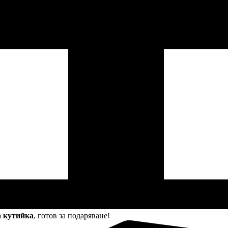
а кутийка
, готов за подаряване!