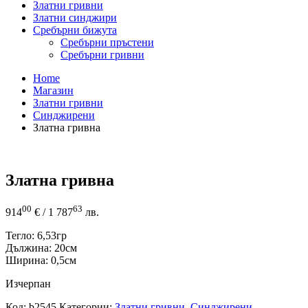
Златни гривни
Златни синджири
Сребърни бижута
Сребърни пръстени
Сребърни гривни
Home
Магазин
Златни гривни
Синджирени
Златна гривна
Златна гривна
00
63
914
€
/ 1 787
лв.
Тегло: 6,53гр
Дължина: 20см
Ширина: 0,5см
Изчерпан
Код:
b2545
Категории:
Златни гривни
,
Синджирени