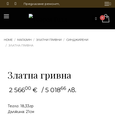
Предлагаме ремонт,
почистване и гравиране
на бижута
HOME
МАГАЗИН
ЗЛАТНИ ГРИВНИ
СИНДЖИРЕНИ
ЗЛАТНА ГРИВНА
Златна гривна
00
66
2 566
€
/ 5 018
лв.
Тегло: 18,33гр
Дължина: 21см