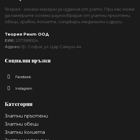
Теорея - онлайн магазин за изделия от злато. При нас може
да намерите голямо разнообразие от златни пръстени,
обеци, гривни, колиета, синджири, медальони и други.
Теорея Рент ООД
ЕИК:
207388924
Адрес:
Гр. София, ул. Цар Самуил 44
Социални връзки
Facebook
Instagram
Категории
Златни пръстени
Златни обеци
Златни колиета