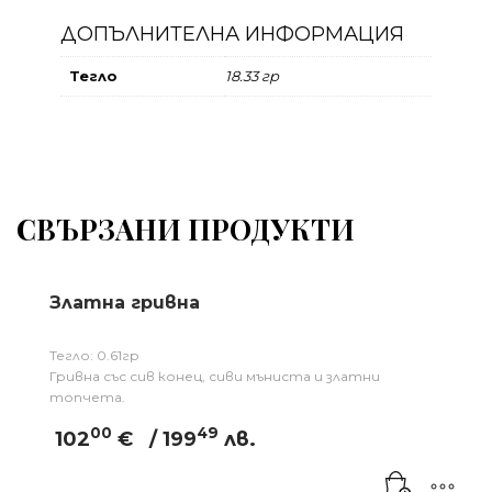
ДОПЪЛНИТЕЛНА ИНФОРМАЦИЯ
Тегло
18.33 гр
СВЪРЗАНИ ПРОДУКТИ
Златна гривна
Тегло: 0.61гр
Гривна със сив конец, сиви мъниста и златни
топчета.
00
49
102
€
/ 199
лв.