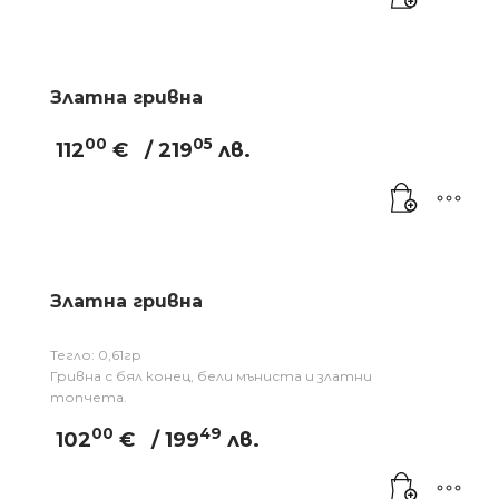
Златна гривна
00
05
112
€
/ 219
лв.
Златна гривна
Тегло: 0,61гр
Гривна с бял конец, бели мъниста и златни
топчета.
00
49
102
€
/ 199
лв.