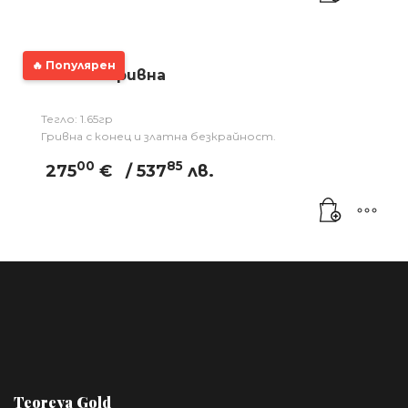
🔥 Популярен
Златна гривна
Тегло: 1.65гр
Гривна с конец и златна безкрайност.
00
85
275
€
/ 537
лв.
Teoreya Gold