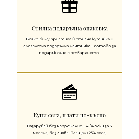
Стилна подаръчна опаковка
Всяко бижу пристига в стилна кутийка и
елегантна подаръчна чантичка – готово за
подарък още с отварянето.
Купи сега, плати по-късно
Пазарувай без напрежение – 4 вноски за 3
месеца, без лихва. Плащаш 25% сега,