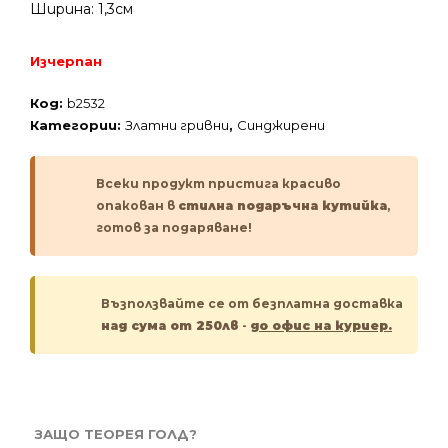
Ширина: 1,3см
Изчерпан
Код:
b2532
Категории:
Златни гривни
,
Синджирени
Всеки продукт пристига красиво
опакован в
стилна подаръчна кутийка
,
готов за подаряване!
Възползвайте се от безплатна доставка
над сума от 250лв
-
до офис на куриер.
ЗАЩО ТЕОРЕЯ ГОЛД?