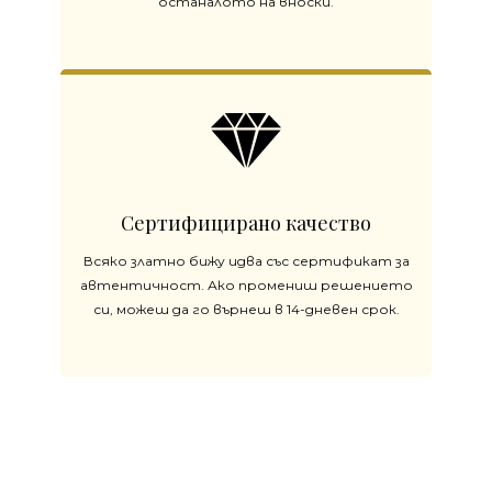
останалото на вноски.
Сертифицирано качество
Всяко златно бижу идва със сертификат за
автентичност. Ако промениш решението
си, можеш да го върнеш в 14-дневен срок.