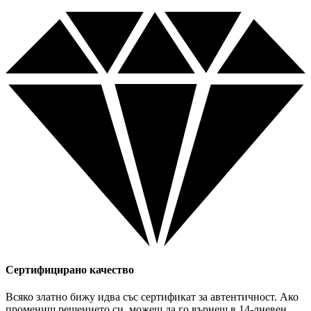
Сертифицирано качество
Всяко златно бижу идва със сертификат за автентичност. Ако
промениш решението си, можеш да го върнеш в 14-дневен