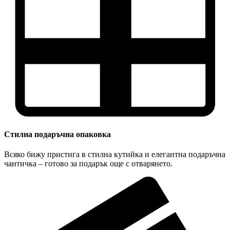
Стилна подаръчна опаковка
Всяко бижу пристига в стилна кутийка и елегантна подаръчна
чантичка – готово за подарък още с отварянето.