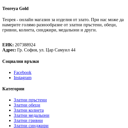
Teoreya Gold
Теорея - онлайн магазин за изделия от злато. При нас може да
намерите голямо разнообразие от златни пръстени, обеци,
гривни, колиета, синджири, медальони и други.
Теорея Рент ООД
ЕИК:
207388924
Адрес:
Гр. София, ул. Цар Самуил 44
Социални връзки
Facebook
Instagram
Категории
Златни пръстени
Златни обеци
Златни колиета
Златни медальони
Златни гривни
Златни синджири