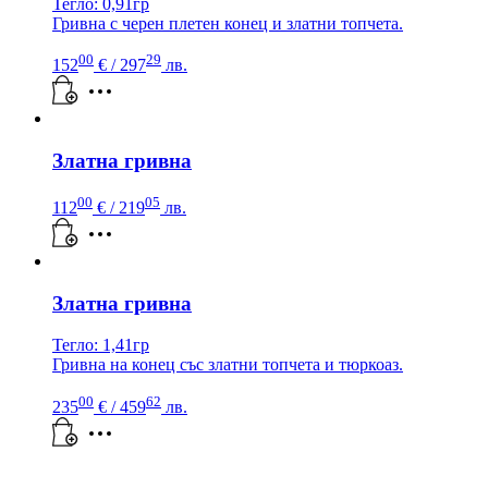
Тегло: 0,91гр
Гривна с черен плетен конец и златни топчета.
00
29
152
€
/ 297
лв.
Златна гривна
00
05
112
€
/ 219
лв.
Златна гривна
Тегло: 1,41гр
Гривна на конец със златни топчета и тюркоаз.
00
62
235
€
/ 459
лв.