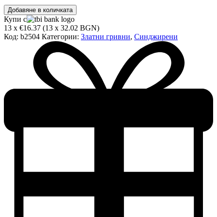
количество
Добавяне в количката
за
Купи с
Златна
13 x €16.37 (13 x 32.02 BGN)
гривна
Код:
b2504
Категории:
Златни гривни
,
Синджирени