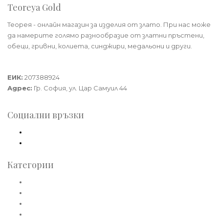
Teoreya Gold
Теорея - онлайн магазин за изделия от злато. При нас може
да намерите голямо разнообразие от златни пръстени,
обеци, гривни, колиета, синджири, медальони и други.
Теорея Рент ООД
ЕИК:
207388924
Адрес:
Гр. София, ул. Цар Самуил 44
Социални връзки
Facebook
Instagram
Категории
Златни пръстени
Златни обеци
Златни колиета
Златни медальони