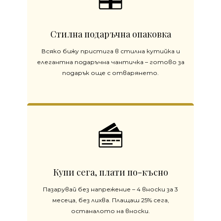
Стилна подаръчна опаковка
Всяко бижу пристига в стилна кутийка и
елегантна подаръчна чантичка – готово за
подарък още с отварянето.
Купи сега, плати по-късно
Пазарувай без напрежение – 4 вноски за 3
месеца, без лихва. Плащаш 25% сега,
останалото на вноски.