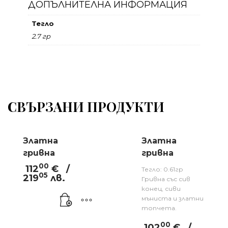
ДОПЪЛНИТЕЛНА ИНФОРМАЦИЯ
Тегло
2.7 гр
СВЪРЗАНИ ПРОДУКТИ
Златна
Златна
гривна
гривна
00
112
€
/
Тегло: 0.61гр
05
219
лв.
Гривна със сив
конец, сиви
мъниста и златни
топчета.
00
102
€
/