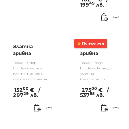
49
199
лв.
Популярен
Златна
Златна
гривна
гривна
Тегло: 0,91гр
Тегло: 1.65гр
Гривна с черен
Гривна с конец и
плетен конец и
златна
златни топчета.
безкрайност.
00
00
152
€
/
275
€
/
29
85
297
лв.
537
лв.