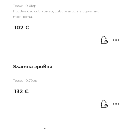
Тегло: 0.61гр
Гривна със сив конец, сиви мъниста и златни
топчета.
102
€
Златна гривна
Тегло: 0,79гр
132
€