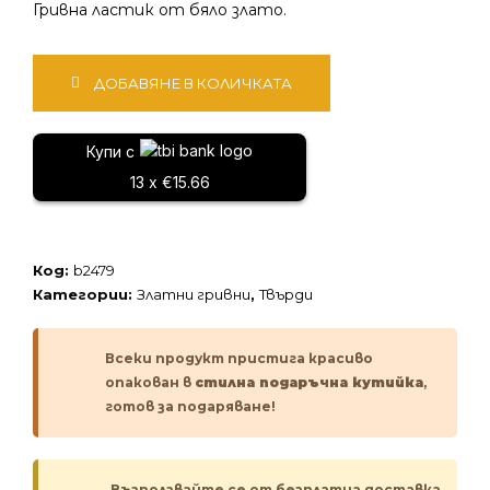
Гривна ластик от бяло злато.
количество
ДОБАВЯНЕ В КОЛИЧКАТА
за
Златна
гривна
Купи с
13 x €15.66
Код:
b2479
Категории:
Златни гривни
,
Твърди
Всеки продукт пристига красиво
опакован в
стилна подаръчна кутийка
,
готов за подаряване!
Възползвайте се от безплатна доставка