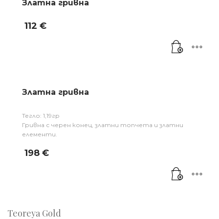
Златна гривна
112
€
Златна гривна
Тегло: 1,19гр
Гривна с черен конец, златни топчета и златни
елементи.
198
€
Teoreya Gold