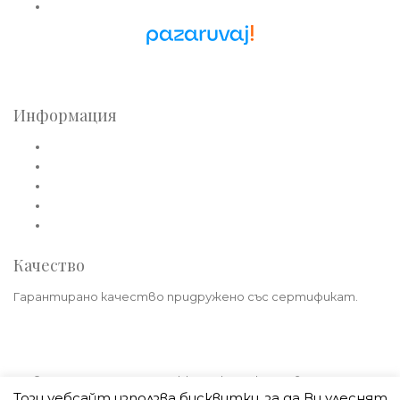
Златни синджири
Pazaruvaj - Надежден
помощник за покупки
Информация
Общи условия
Политика за лични данни
Плащане
Доставка
Политика на връщане
Качество
Гарантирано качество придружено със сертификат.
© 2021 - 2026 Teoreya-Gold.com | Всички права запазени.
Този уебсайт използва бисквитки, за да Ви улеснят