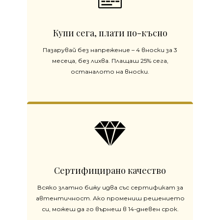
Купи сега, плати по-късно
Пазарувай без напрежение – 4 вноски за 3
месеца, без лихва. Плащаш 25% сега,
останалото на вноски.
Сертифицирано качество
Всяко златно бижу идва със сертификат за
автентичност. Ако промениш решението
си, можеш да го върнеш в 14-дневен срок.