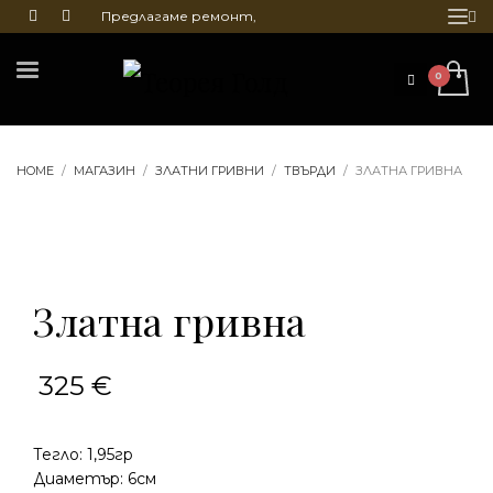
Предлагаме ремонт,
почистване и гравиране
на бижута
HOME
МАГАЗИН
ЗЛАТНИ ГРИВНИ
ТВЪРДИ
ЗЛАТНА ГРИВНА
Златна гривна
325
€
Тегло: 1,95гр
Диаметър: 6см