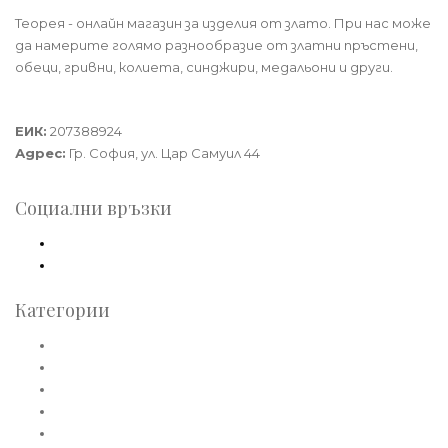
Теорея - онлайн магазин за изделия от злато. При нас може
да намерите голямо разнообразие от златни пръстени,
обеци, гривни, колиета, синджири, медальони и други.
Теорея Рент ООД
ЕИК:
207388924
Адрес:
Гр. София, ул. Цар Самуил 44
Социални връзки
Facebook
Instagram
Категории
Златни пръстени
Златни обеци
Златни колиета
Златни медальони
Златни гривни