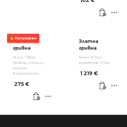
102
€
Популярен
Златна
Златна
гривна
гривна
Тегло: 1.65гр
Тегло: 8,71гр
Гривна с конец и
Диаметър: 5,7см
златна
1 219
€
безкрайност.
275
€