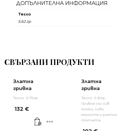
ДОПЪЛНИТЕЛНА ИНФОРМАЦИЯ
Тегло
5.62 гр
СВЪРЗАНИ ПРОДУКТИ
Златна
Златна
гривна
гривна
Тегло: 0,79гр
Тегло: 0.61гр
Гривна със сив
132
€
конец, сиви
мъниста и златни
топчета.