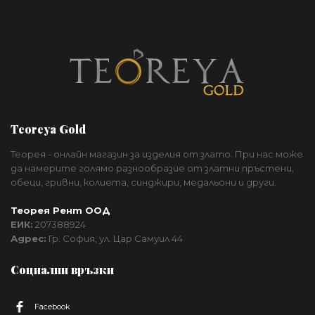
Teoreya Gold
Теорея - онлайн магазин за изделия от злато. При нас може
да намерите голямо разнообразие от златни пръстени,
обеци, гривни, колиета, синджири, медальони и други.
Теорея Рент ООД
ЕИК:
207388924
Адрес:
Гр. София, ул. Цар Самуил 44
Социални връзки
Facebook