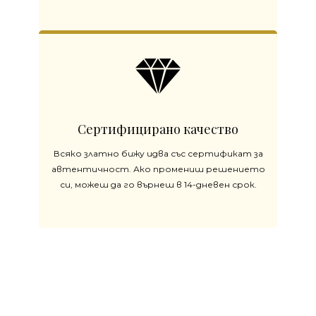
Сертифицирано качество
Всяко златно бижу идва със сертификат за
автентичност. Ако промениш решението
си, можеш да го върнеш в 14-дневен срок.