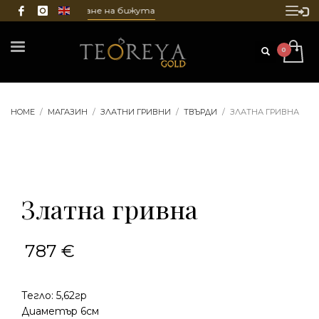
ване и гравиране на бижута
HOME
МАГАЗИН
ЗЛАТНИ ГРИВНИ
ТВЪРДИ
ЗЛАТНА ГРИВНА
Златна гривна
787
€
Тегло: 5,62гр
Диаметър 6см