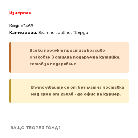
Изчерпан
Код:
b2468
Категории:
Златни гривни
,
Твърди
Всеки продукт пристига красиво
опакован в
стилна подаръчна кутийка
,
готов за подаряване!
Възползвайте се от безплатна доставка
над сума от 250лв
-
до офис на куриер.
ЗАЩО ТЕОРЕЯ ГОЛД?