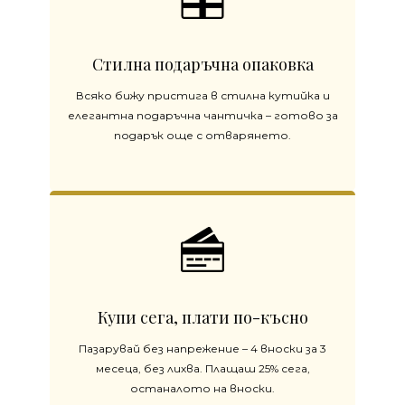
Стилна подаръчна опаковка
Всяко бижу пристига в стилна кутийка и
елегантна подаръчна чантичка – готово за
подарък още с отварянето.
Купи сега, плати по-късно
Пазарувай без напрежение – 4 вноски за 3
месеца, без лихва. Плащаш 25% сега,
останалото на вноски.