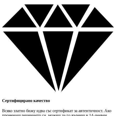
Сертифицирано качество
Всяко златно бижу идва със сертификат за автентичност. Ако
промениш решението си, можеш да го върнеш в 14-дневен