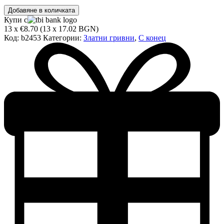
количество
Добавяне в количката
за
Купи с
Златна
13 x €8.70 (13 x 17.02 BGN)
гривна
Код:
b2453
Категории:
Златни гривни
,
С конец