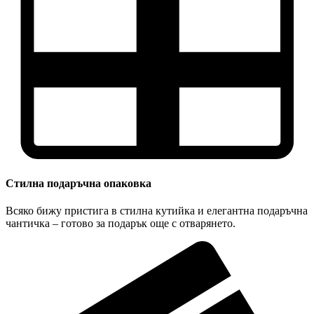
Стилна подаръчна опаковка
Всяко бижу пристига в стилна кутийка и елегантна подаръчна
чантичка – готово за подарък още с отварянето.