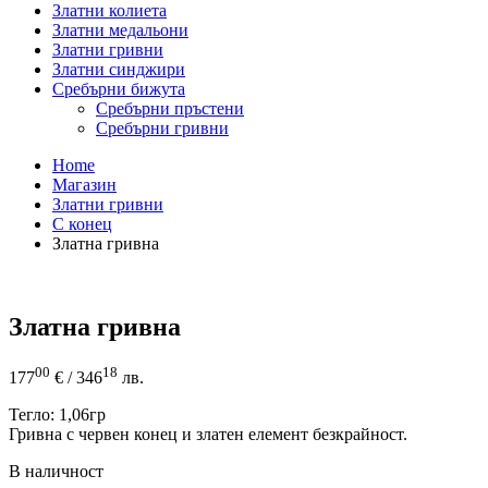
Златни колиета
Златни медальони
Златни гривни
Златни синджири
Сребърни бижута
Сребърни пръстени
Сребърни гривни
Home
Магазин
Златни гривни
С конец
Златна гривна
Златна гривна
00
18
177
€
/ 346
лв.
Тегло: 1,06гр
Гривна с червен конец и златен елемент безкрайност.
В наличност