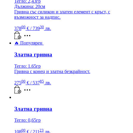
Тегло: 2,43гр
Дължина: 20см
Гривна със силикон и златен елемент с кръст, с
възможност за надпис.
00
30
378
€
/ 739
лв.
🔥 Популярен
Златна гривна
Тегло: 1.65гр
Гривна с конец и златна безкрайност.
00
85
275
€
/ 537
лв.
Златна гривна
Тегло: 0,65гр
00
23
108
€
/ 211
лв.