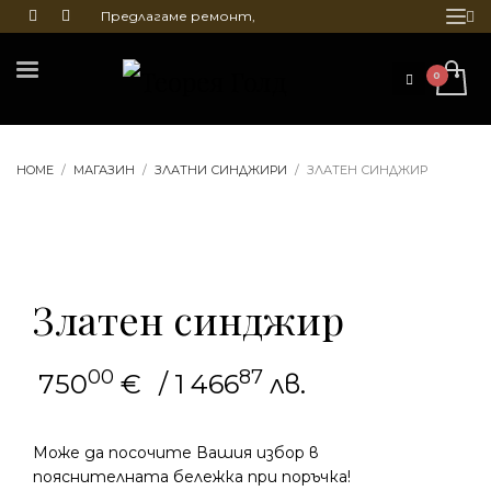
Предлагаме ремонт,
почистване и гравиране
на бижута
HOME
МАГАЗИН
ЗЛАТНИ СИНДЖИРИ
ЗЛАТЕН СИНДЖИР
Златен синджир
00
87
750
€
/ 1 466
лв.
Може да посочите Вашия избор в
пояснителната бележка при поръчка!