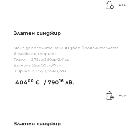
Златен синджир
Може да посочите Вашия избор в пояснителната
бележка при поръчка!
Тегло: 2,75гр/2,50гр/2,41гр
Дължина: 55см/50см/47см
Ширина: 0,2см/0,2см/0,2см
00
16
404
€
/ 790
лв.
Златен синджир