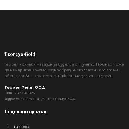
Teoreya Gold
Теорея - онлайн магазин за изделия от злато. При нас може
да намерите голямо разнообразие от златни пръстени,
обеци, гривни, колиета, синджири, медальони и други.
Теорея Рент ООД
ЕИК:
207388924
Адрес:
Гр. София, ул. Цар Самуил 44
Социални връзки
Facebook