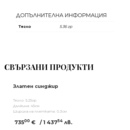
ДОПЪЛНИТЕЛНА ИНФОРМАЦИЯ
Тегло
5.36 гр
СВЪРЗАНИ ПРОДУКТИ
Златен синджир
Тегло: 5,25гр
Дължина: 45см
Ширина на плетката: 0,3см
00
54
735
€
/ 1 437
лв.