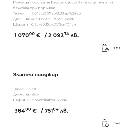
Може да посочите Вашия избор в пояснителната
бележка при поръчка!
Тегло: 7,64гр/3,97гр/3,33гр/1,24гр
Дължина: 60см /55см /45см /45см
Ширина: 0,2см/0,15см/0,15см/0,1см
00
74
1 070
€
/ 2 092
лв.
Златен синджир
Тегло: 2,61гр
Дължина: 45см
Ширина на плетката: 0,2см
00
04
384
€
/ 751
лв.