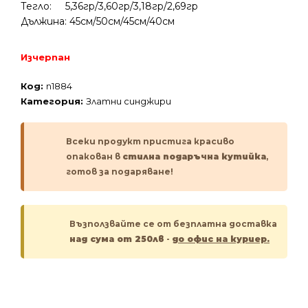
Тегло: 5,36гр/3,60гр/3,18гр/2,69гр
Дължина: 45см/50см/45см/40см
Изчерпан
Код:
n1884
Категория:
Златни синджири
Всеки продукт пристига красиво
опакован в
стилна подаръчна кутийка
,
готов за подаряване!
Възползвайте се от безплатна доставка
над сума от 250лв
-
до офис на куриер.