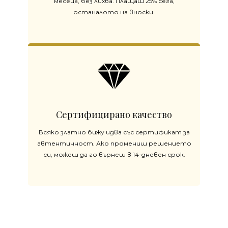
месеца, без лихва. Плащаш 25% сега,
останалото на вноски.
Сертифицирано качество
Всяко златно бижу идва със сертификат за
автентичност. Ако промениш решението
си, можеш да го върнеш в 14-дневен срок.