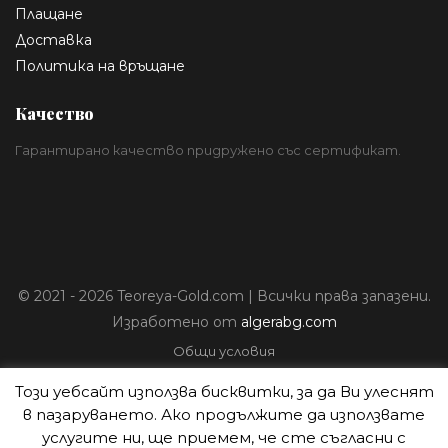
Плащане
Доставка
Политика на връщане
Качество
Гарантирано качество придружено със сертификат.
© 2021 - 2026 Teoreya-Gold.com | Всички права запазени.
Изработено от
algerabg.com
Общи условия
Политика за лични данни
Този уебсайт използва бисквитки, за да Ви улеснят
Плащане
в пазаруването. Ако продължите да използвате
Доставка
услугите ни, ще приемем, че сте съгласни с
Политика на връщане