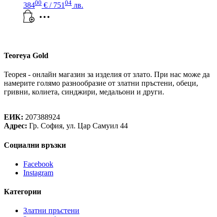
00
04
384
€
/ 751
лв.
Teoreya Gold
Теорея - онлайн магазин за изделия от злато. При нас може да
намерите голямо разнообразие от златни пръстени, обеци,
гривни, колиета, синджири, медальони и други.
Теорея Рент ООД
ЕИК:
207388924
Адрес:
Гр. София, ул. Цар Самуил 44
Социални връзки
Facebook
Instagram
Категории
Златни пръстени