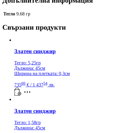
Допълнителна информация
Тегло
9.68 гр
Свързани продукти
Златен синджир
Тегло: 5,25гр
Дължина: 45см
Ширина на плетката: 0,3см
00
54
735
€
/ 1 437
лв.
Златен синджир
Тегло: 1,58гр
Дължина: 45см