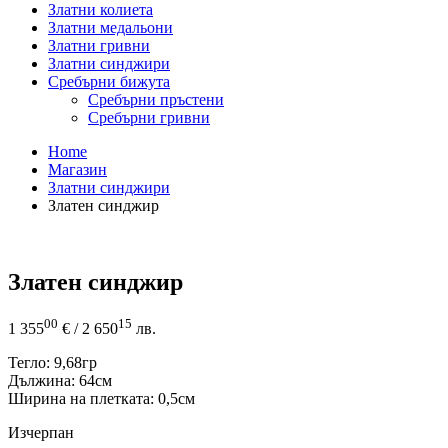
Златни колиета
Златни медальони
Златни гривни
Златни синджири
Сребърни бижута
Сребърни пръстени
Сребърни гривни
Home
Магазин
Златни синджири
Златен синджир
Златен синджир
00
15
1 355
€
/ 2 650
лв.
Тегло: 9,68гр
Дължина: 64см
Ширина на плетката: 0,5см
Изчерпан