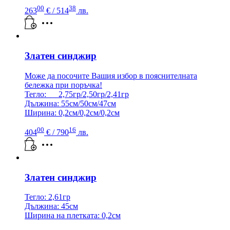
00
38
263
€
/ 514
лв.
Златен синджир
Може да посочите Вашия избор в пояснителната
бележка при поръчка!
Тегло: 2,75гр/2,50гр/2,41гр
Дължина: 55см/50см/47см
Ширина: 0,2см/0,2см/0,2см
00
16
404
€
/ 790
лв.
Златен синджир
Тегло: 2,61гр
Дължина: 45см
Ширина на плетката: 0,2см