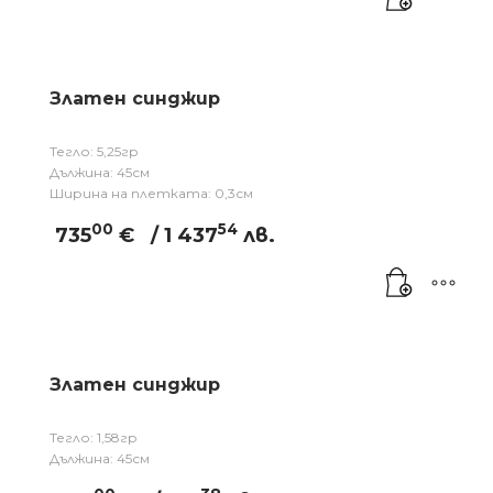
Златен синджир
Тегло: 5,25гр
Дължина: 45см
Ширина на плетката: 0,3см
00
54
735
€
/ 1 437
лв.
Златен синджир
Тегло: 1,58гр
Дължина: 45см