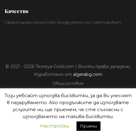
Качество
Гарантирано качество придружено със сертификат.
© 2021 - 2026 Teoreya-Gold.com | Всички права запазени.
Изработено от
algerabg.com
Общи условия
Политика за лични данни
Този уебсайт използва бисквитки, за да Ви улеснят
Плащане
в пазаруването. Ако продължите да използвате
Доставка
услугите ни, ще приемем, че сте съгласни с
Политика на връщане
използването на такива бисквитки.
Настройки
Приеми