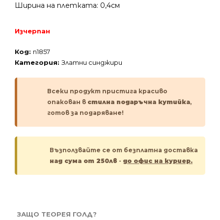
Ширина на плетката: 0,4см
Изчерпан
Код:
n1857
Категория:
Златни синджири
Всеки продукт пристига красиво
опакован в
стилна подаръчна кутийка
,
готов за подаряване!
Възползвайте се от безплатна доставка
над сума от 250лв
-
до офис на куриер.
ЗАЩО ТЕОРЕЯ ГОЛД?