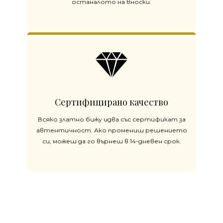
останалото на вноски.
Сертифицирано качество
Всяко златно бижу идва със сертификат за
автентичност. Ако промениш решението
си, можеш да го върнеш в 14-дневен срок.