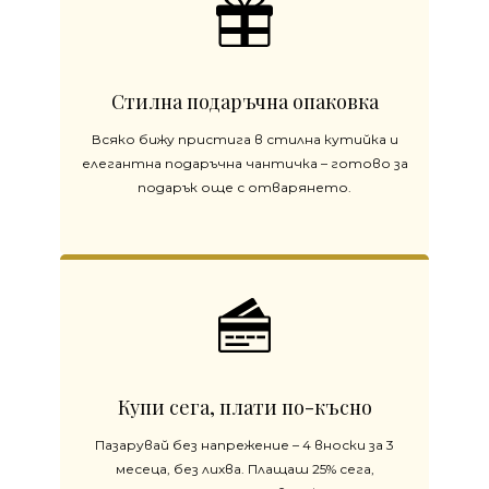
Стилна подаръчна опаковка
Всяко бижу пристига в стилна кутийка и
елегантна подаръчна чантичка – готово за
подарък още с отварянето.
Купи сега, плати по-късно
Пазарувай без напрежение – 4 вноски за 3
месеца, без лихва. Плащаш 25% сега,