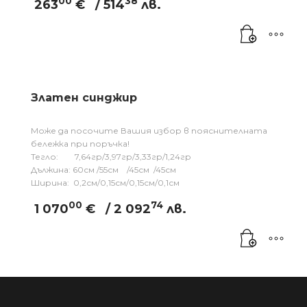
00
38
263
€
/ 514
лв.
Златен синджир
Може да посочите Вашия избор в пояснителната
бележка при поръчка!
Тегло: 7,64гр/3,97гр/3,33гр/1,24гр
Дължина: 60см /55см /45см /45см
Ширина: 0,2см/0,15см/0,15см/0,1см
00
74
1 070
€
/ 2 092
лв.