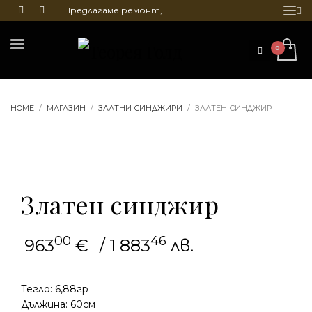
Предлагаме ремонт,
почистване и гравиране
на бижута
HOME
МАГАЗИН
ЗЛАТНИ СИНДЖИРИ
ЗЛАТЕН СИНДЖИР
Златен синджир
00
46
963
€
/ 1 883
лв.
Тегло: 6,88гр
Дължина: 60см