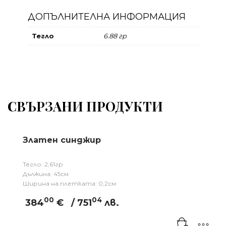
ДОПЪЛНИТЕЛНА ИНФОРМАЦИЯ
Тегло
6.88 гр
СВЪРЗАНИ ПРОДУКТИ
Златен синджир
Тегло: 2,61гр
Дължина: 45см
Ширина на плетката: 0,2см
00
04
384
€
/ 751
лв.