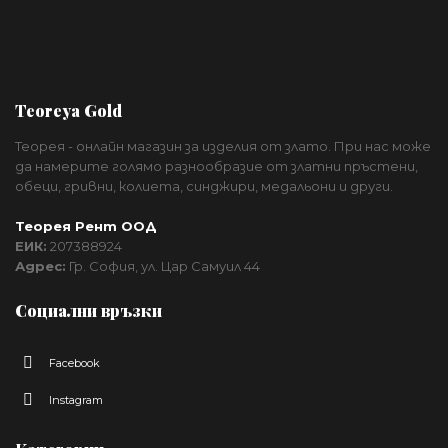
Teoreya Gold
Теорея - онлайн магазин за изделия от злато. При нас може
да намерите голямо разнообразие от златни пръстени,
обеци, гривни, колиета, синджири, медальони и други.
Теорея Рент ООД
ЕИК:
207388924
Адрес:
Гр. София, ул. Цар Самуил 44
Социални връзки
Facebook
Instagram