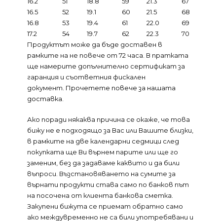
16.2
51
18.8
59
21.3
67
16.5
52
19.1
60
21.5
68
16.8
53
19.4
61
22.0
69
17.2
54
19.7
62
22.3
70
Продуктът може да бъде доставен в
рамките на не повече от 72 часа. В пратката
ще намерите допълнително сертификат за
гаранция и съответния фискален
документ.
Прочетете повече за нашата
доставка.
Ако поради някаква причина се окаже, че това
бижу не е подходящо за Вас или Вашите близки,
в рамките на две календарни седмици след
покупката ще Ви върнем парите или ще го
заменим, без да задаваме каквито и да били
въпроси. Възстановяването на сумите за
върнати продукти става само по банков път
на посочена от клиента банкова сметка.
Закупени бижута се приемат обратно само
ако междувременно не са били употребявани и