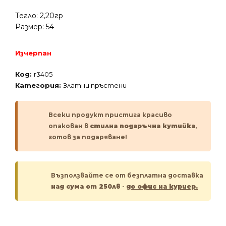
Тегло: 2,20гр
Размер: 54
Изчерпан
Код:
r3405
Категория:
Златни пръстени
Всеки продукт пристига красиво
опакован в
стилна подаръчна кутийка
,
готов за подаряване!
Възползвайте се от безплатна доставка
над сума от 250лв
-
до офис на куриер.