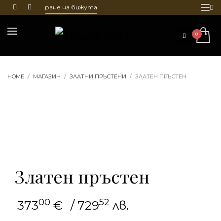
 и гравиране на бижута
HOME
МАГАЗИН
ЗЛАТНИ ПРЪСТЕНИ
ЗЛАТЕН ПРЪСТЕН
Златен пръстен
00
52
373
€
/ 729
лв.