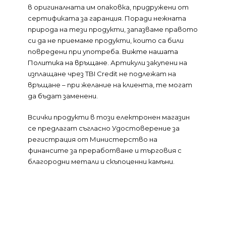
в оригиналната им опаковка, придружени от
сертификата за гаранция. Поради нежната
природа на тези продукти, запазваме правото
си да не приемаме продукти, които са били
повредени при употреба.
Вижте нашата
Политика на връщане
. Артикули закупени на
изплащане чрез TBI Credit не подлежат на
връщане – при желание на клиента, те могат
да бъдат заменени.
Всички продукти в този електронен магазин
се предлагат съгласно Удостоверение за
регистрация от Министерство на
финансите за преработване и търговия с
благородни метали и скъпоценни камъни.