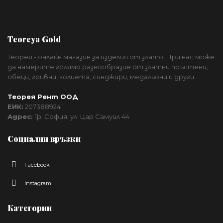
Teoreya Gold
Теорея - онлайн магазин за изделия от злато. При нас може
да намерите голямо разнообразие от златни пръстени,
обеци, гривни, колиета, синджири, медальони и други.
Теорея Рент ООД
ЕИК:
207388924
Адрес:
Гр. София, ул. Цар Самуил 44
Социални връзки
Facebook
Instagram
Категории