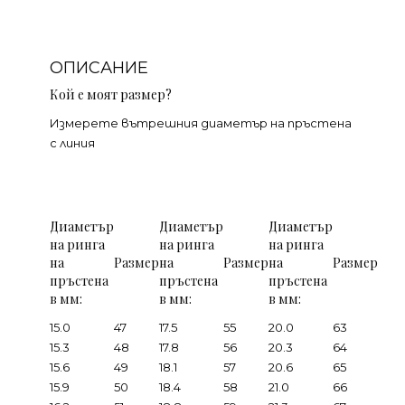
ОПИСАНИЕ
Кой е моят размер?
Измерете вътрешния диаметър на пръстена
с линия
Диаметър
Диаметър
Диаметър
на ринга
на ринга
на ринга
на
Размер
на
Размер
на
Размер
пръстена
пръстена
пръстена
в мм:
в мм:
в мм:
15.0
47
17.5
55
20.0
63
15.3
48
17.8
56
20.3
64
15.6
49
18.1
57
20.6
65
15.9
50
18.4
58
21.0
66