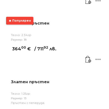
🔥 Популярен
Златен пръстен
Тегло: 2.34гр
Размер: 18
00
92
364
€
/ 711
лв.
Златен пръстен
Тегло: 1.25гр
Размер: 13
Пръстен с пеперуда.