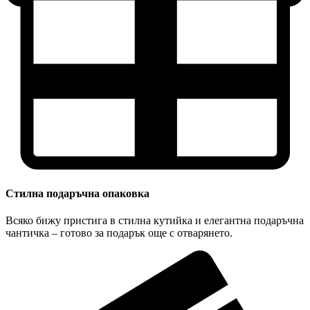
Стилна подаръчна опаковка
Всяко бижу пристига в стилна кутийка и елегантна подаръчна
чантичка – готово за подарък още с отварянето.