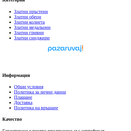
Златни пръстени
Златни обеци
Златни колиета
Златни медальони
Златни гривни
Златни синджири
Pazaruvaj - Надежден
помощник за покупки
Информация
Общи условия
Политика за лични данни
Плащане
Доставка
Политика на връщане
Качество
Гарантирано качество придружено със сертификат.