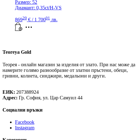
Размер: 52
Диамант: 0,35ct/H-VS
20
01
869
€
/ 1 700
лв.
Teoreya Gold
Теорея - онлайн магазин за изделия от злато. При нас може да
намерите голямо разнообразие от златни пръстени, обеци,
гривни, колиета, синджири, медальони и други.
Теорея Рент ООД
ЕИК:
207388924
Адрес:
Гр. София, ул. Цар Самуил 44
Социални връзки
Facebook
Instagram
Категории