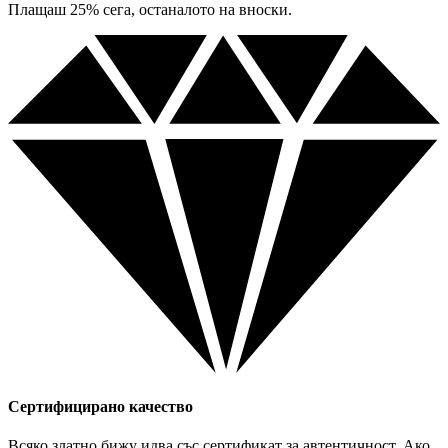
Плащаш 25% сега, останалото на вноски.
Сертифицирано качество
Всяко златно бижу идва със сертификат за автентичност. Ако