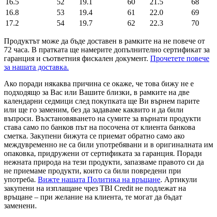
16.5
52
19.1
60
21.5
68
16.8
53
19.4
61
22.0
69
17.2
54
19.7
62
22.3
70
Продуктът може да бъде доставен в рамките на не повече от
72 часа. В пратката ще намерите допълнително сертификат за
гаранция и съответния фискален документ.
Прочетете повече
за нашата доставка.
Ако поради някаква причина се окаже, че това бижу не е
подходящо за Вас или Вашите близки, в рамките на две
календарни седмици след покупката ще Ви върнем парите
или ще го заменим, без да задаваме каквито и да били
въпроси. Възстановяването на сумите за върнати продукти
става само по банков път на посочена от клиента банкова
сметка. Закупени бижута се приемат обратно само ако
междувременно не са били употребявани и в оригиналната им
опаковка, придружени от сертификата за гаранция. Поради
нежната природа на тези продукти, запазваме правото си да
не приемаме продукти, които са били повредени при
употреба.
Вижте нашата Политика на връщане
. Артикули
закупени на изплащане чрез TBI Credit не подлежат на
връщане – при желание на клиента, те могат да бъдат
заменени.