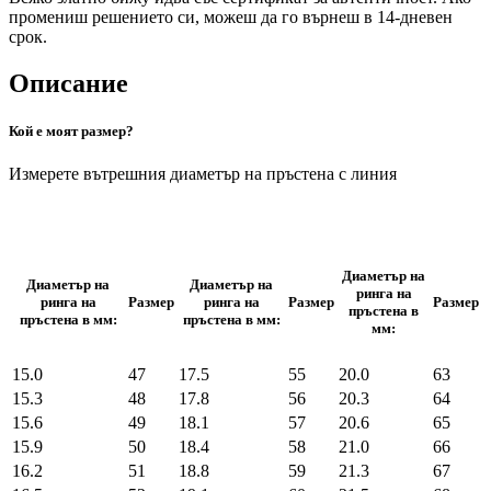
промениш решението си, можеш да го върнеш в 14-дневен
срок.
Описание
Кой е моят размер?
Измерете вътрешния диаметър на пръстена с линия
Диаметър на
Диаметър на
Диаметър на
ринга на
ринга на
Размер
ринга на
Размер
Размер
пръстена в
пръстена в мм:
пръстена в мм:
мм:
15.0
47
17.5
55
20.0
63
15.3
48
17.8
56
20.3
64
15.6
49
18.1
57
20.6
65
15.9
50
18.4
58
21.0
66
16.2
51
18.8
59
21.3
67