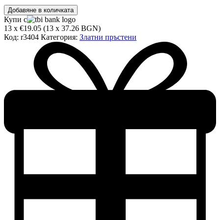
количество
Добавяне в количката
за
Купи с
Златен
13 x €19.05 (13 x 37.26 BGN)
пръстен
Код:
r3404
Категория:
Златни пръстени