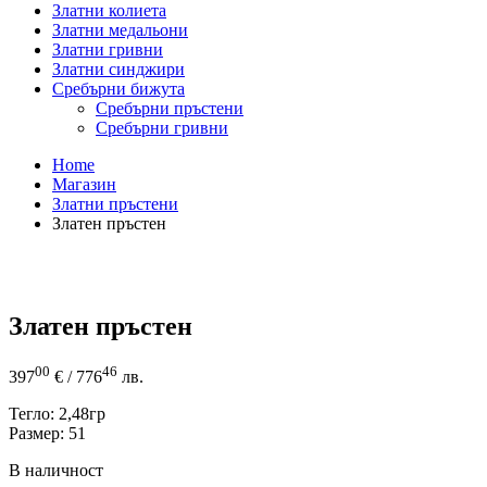
Златни колиета
Златни медальони
Златни гривни
Златни синджири
Сребърни бижута
Сребърни пръстени
Сребърни гривни
Home
Магазин
Златни пръстени
Златен пръстен
Златен пръстен
00
46
397
€
/ 776
лв.
Тегло: 2,48гр
Размер: 51
В наличност