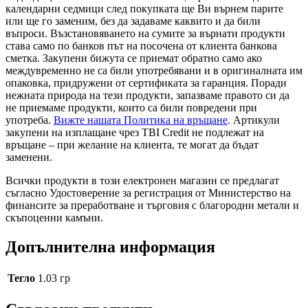
календарни седмици след покупката ще Ви върнем парите
или ще го заменим, без да задаваме каквито и да били
въпроси. Възстановяването на сумите за върнати продукти
става само по банков път на посочена от клиента банкова
сметка. Закупени бижута се приемат обратно само ако
междувременно не са били употребявани и в оригиналната им
опаковка, придружени от сертификата за гаранция. Поради
нежната природа на тези продукти, запазваме правото си да
не приемаме продукти, които са били повредени при
употреба.
Вижте нашата Политика на връщане
. Артикули
закупени на изплащане чрез TBI Credit не подлежат на
връщане – при желание на клиента, те могат да бъдат
заменени.
Всички продукти в този електронен магазин се предлагат
съгласно Удостоверение за регистрация от Министерство на
финансите за преработване и търговия с благородни метали и
скъпоценни камъни.
Допълнителна информация
Тегло
1.03 гр