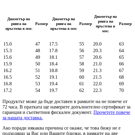
Диаметър на
Диаметър на
Диаметър на
ринга на
ринга на
Размер
ринга на
Размер
Размер
пръстена в
пръстена в мм:
пръстена в мм:
мм:
15.0
47
17.5
55
20.0
63
15.3
48
17.8
56
20.3
64
15.6
49
18.1
57
20.6
65
15.9
50
18.4
58
21.0
66
16.2
51
18.8
59
21.3
67
16.5
52
19.1
60
21.5
68
16.8
53
19.4
61
22.0
69
17.2
54
19.7
62
22.3
70
Продуктът може да бъде доставен в рамките на не повече от
72 часа. В пратката ще намерите допълнително сертификат за
гаранция и съответния фискален документ.
Прочетете повече
за нашата доставка.
Ако поради някаква причина се окаже, че това бижу не е
подходящо за Вас или Вашите близки, в рамките на две