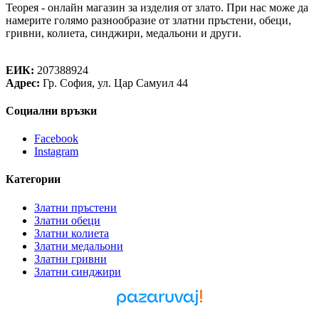
Теорея - онлайн магазин за изделия от злато. При нас може да
намерите голямо разнообразие от златни пръстени, обеци,
гривни, колиета, синджири, медальони и други.
Теорея Рент ООД
ЕИК:
207388924
Адрес:
Гр. София, ул. Цар Самуил 44
Социални връзки
Facebook
Instagram
Категории
Златни пръстени
Златни обеци
Златни колиета
Златни медальони
Златни гривни
Златни синджири