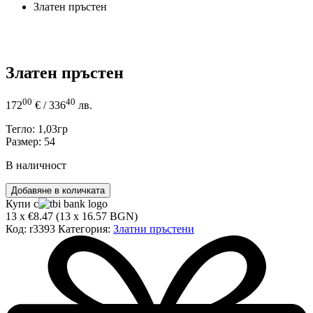
Златен пръстен
Златен пръстен
00
40
172
€
/ 336
лв.
Тегло: 1,03гр
Размер: 54
В наличност
количество
Добавяне в количката
за
Купи с
Златен
13 x €8.47 (13 x 16.57 BGN)
пръстен
Код:
r3393
Категория:
Златни пръстени