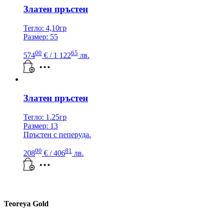
Златен пръстен
Тегло: 4,10гр
Размер: 55
00
65
574
€
/ 1 122
лв.
Златен пръстен
Тегло: 1.25гр
Размер: 13
Пръстен с пеперуда.
00
81
208
€
/ 406
лв.
Teoreya Gold