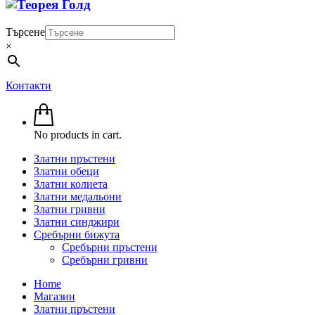
Търсене
×
Контакти
No products in cart.
Златни пръстени
Златни обеци
Златни колиета
Златни медальони
Златни гривни
Златни синджири
Сребърни бижута
Сребърни пръстени
Сребърни гривни
Home
Магазин
Златни пръстени