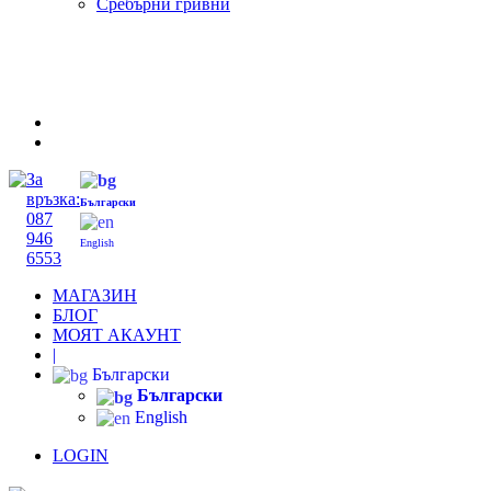
Сребърни гривни
За
връзка:
Български
087
946
English
6553
МАГАЗИН
БЛОГ
МОЯТ АКАУНТ
|
Български
Български
English
LOGIN