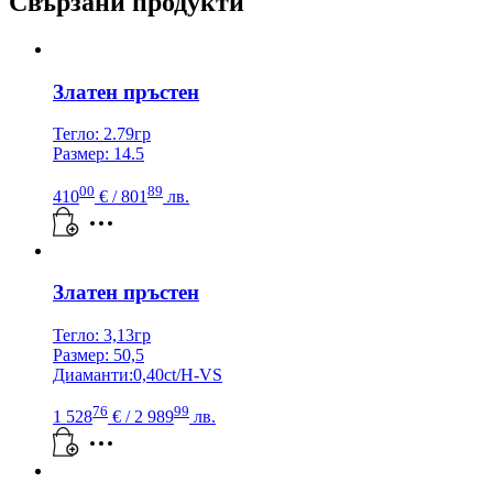
Свързани продукти
Златен пръстен
Тегло: 2.79гр
Размер: 14.5
00
89
410
€
/ 801
лв.
Златен пръстен
Тегло: 3,13гр
Размер: 50,5
Диаманти:0,40ct/H-VS
76
99
1 528
€
/ 2 989
лв.