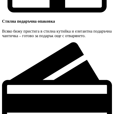
Стилна подаръчна опаковка
Всяко бижу пристига в стилна кутийка и елегантна подаръчна
чантичка – готово за подарък още с отварянето.