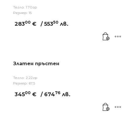
Тегло: 1.70гр
Размер: 15
00
50
283
€
/ 553
лв.
Златен пръстен
Тегло: 2,22гр
Размер: 67,5
00
76
345
€
/ 674
лв.