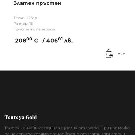
Златен пръстен
Тегло: 1.25гр
Размер: 13
Пръстен с пеперуда.
00
81
208
€
/ 406
лв.
Teoreya Gold
Теорея - онлайн магазин за изделия от злато. При нас може
да намерите голямо разнообразие от златни пръстени,