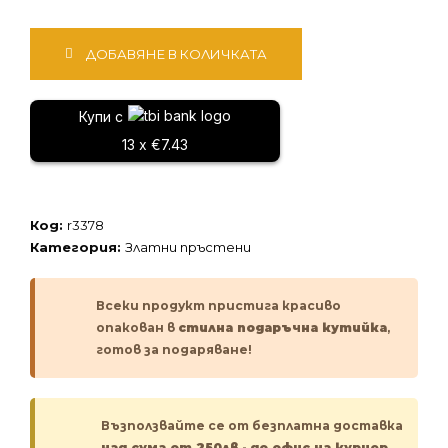
количество
ДОБАВЯНЕ В КОЛИЧКАТА
за
Златен
пръстен
Купи с
13 x €7.43
Код:
r3378
Категория:
Златни пръстени
Всеки продукт пристига красиво
опакован в
стилна подаръчна кутийка
,
готов за подаряване!
Възползвайте се от безплатна доставка
над сума от 250лв
-
до офис на куриер.