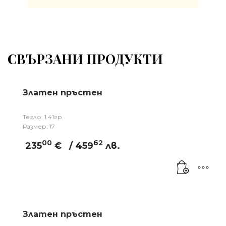
СВЪРЗАНИ ПРОДУКТИ
Златен пръстен
Тегло: 1.41гр
Размер: 17
00
62
235
€
/ 459
лв.
Златен пръстен