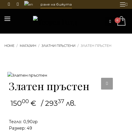
истване и гравиране на бижута
HOME
МАГАЗИН
ЗЛАТНИ ПРЪСТЕНИ
ЗЛАТЕН ПРЪСТЕН
Златен пръстен
00
37
150
€
/ 293
лв.
Тегло: 0,90гр
Размер: 49