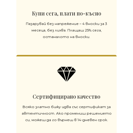
Купи сега, плати по-късно
Пазарувай без напрежение – 4 вноски за 3
месеца, без лихва. Плащаш 25% сега,
останалото на вноски.
Сертифицирано качество
Всяко златно бижу идва със сертификат за
автентичност. Ако промениш решението
си, можеш да го върнеш в 14-дневен срок.