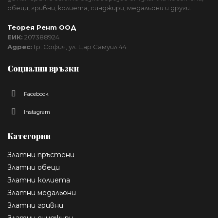
обеци, гривни, колиета, синджири, медальони и други.
Теорея Рент ООД
ЕИК:
207388924
Адрес:
Гр. София, ул. Цар Самуил 44
Социални връзки
Facebook
Instagram
Категории
Златни пръстени
Златни обеци
Златни колиета
Златни медальони
Златни гривни