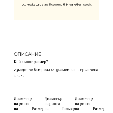
си, можеш да го върнеш в 14-дневен срок.
ОПИСАНИЕ
Кой е моят размер?
Измерете вътрешния диаметър на пръстена
с линия
Диаметър
Диаметър
Диаметър
на ринга
на ринга
на ринга
на
Размер
на
Размер
на
Размер