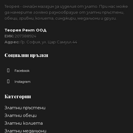
Теорея - онлайн магазин за изделия от злато. При нас може
да намерите голямо разнообразие от златни пръстени,
обеци, гривни, колиета, синджири, медальони и други.
Теорея Рент ООД
ЕИК:
207388924
Адрес:
Гр. София, ул. Цар Самуил 44
Социални връзки
Facebook
Instagram
Категории
Златни пръстени
Златни обеци
Златни колиета
Златни медальони