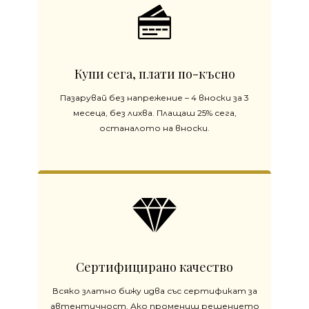
Купи сега, плати по-късно
Пазарувай без напрежение – 4 вноски за 3
месеца, без лихва. Плащаш 25% сега,
останалото на вноски.
Сертифицирано качество
Всяко златно бижу идва със сертификат за
автентичност. Ако промениш решението