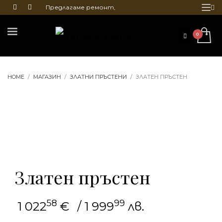
Предлагаме ремонт,
почистване и гравиране
на бижута
HOME
МАГАЗИН
ЗЛАТНИ ПРЪСТЕНИ
ЗЛАТЕН ПРЪСТЕН
Златен пръстен
58
99
1 022
€
/ 1 999
лв.