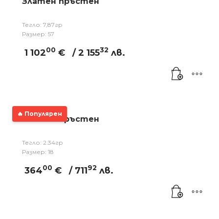
Златен пръстен
Тегло: 7,87гр
Размер: 57
00
32
1 102
€
/ 2 155
лв.
🔥 Популярен
Златен пръстен
Тегло: 2.34гр
Размер: 18
00
92
364
€
/ 711
лв.