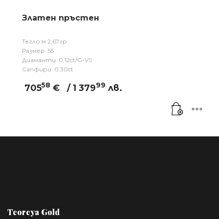
Златен пръстен
Тегло:м 2,67гр
Размер: 55
Диаманти: 0,12ct/G-VS
Сапфири: 0.30ct
58
99
705
€
/ 1 379
лв.
Teoreya Gold