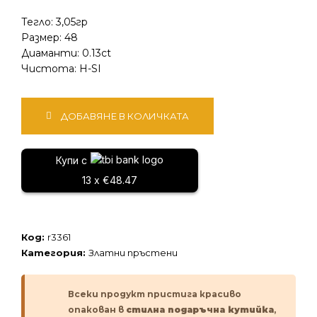
Тегло: 3,05гр
Размер: 48
Диаманти: 0.13ct
Чистота: H-SI
количество
ДОБАВЯНЕ В КОЛИЧКАТА
за
Златен
пръстен
Купи с
13 x €48.47
Код:
r3361
Категория:
Златни пръстени
Всеки продукт пристига красиво
опакован в
стилна подаръчна кутийка
,