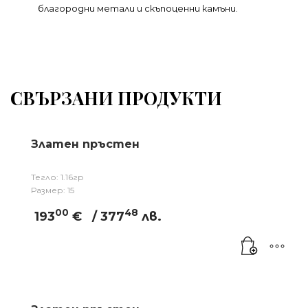
благородни метали и скъпоценни камъни.
СВЪРЗАНИ ПРОДУКТИ
Златен пръстен
Тегло: 1.16гр
Размер: 15
00
48
193
€
/ 377
лв.