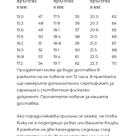
пръстена
пръстена
пръстена
в мм:
в мм:
в мм:
15.0
47
17.5
55
20.0
63
15.3
48
17.8
56
20.3
64
15.6
49
18.1
57
20.6
65
15.9
50
18.4
58
21.0
66
16.2
51
18.8
59
21.3
67
16.5
52
19.1
60
21.5
68
16.8
53
19.4
61
22.0
69
17.2
54
19.7
62
22.3
70
Продуктът може да бъде доставен в
рамките на не повече от 72 часа. В пратката
ще намерите допълнително сертификат за
гаранция и съответния фискален
документ.
Прочетете повече за нашата
доставка.
Ако поради някаква причина се окаже, че това
бижу не е подходящо за Вас или Вашите близки,
в рамките на две календарни седмици след