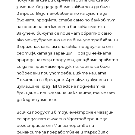
покупката ще Ви върнем парите или ще го
заменим, без да задаваме каквито и да били
въпроси. Възстановяването на сумите за
върнати продукти става само по банков път
на посочена от клиента банкова сметка.
Закупени бижута се приемат обратно само
ако междувременно не са били употребявани и
в оригиналната им опаковка, придружени от
сертификата за гаранция. Поради нежната
природа на тези продукти, запазваме правото
си да не приемаме продукти, които са били
повредени при употреба.
Вижте нашата
Политика на връщане
. Артикули закупени на
изплащане чрез TBI Credit не подлежат на
връщане – при желание на клиента, те могат
да бъдат заменени.
Всички продукти в този електронен магазин
се предлагат съгласно Удостоверение за
регистрация от Министерство на
финансите за преработване и търговия с