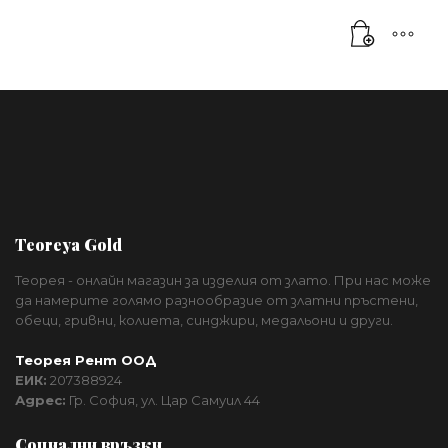
Teoreya Gold
Теорея - онлайн магазин за изделия от злато. При нас може
да намерите голямо разнообразие от златни пръстени,
обеци, гривни, колиета, синджири, медальони и други.
Теорея Рент ООД
ЕИК:
207388924
Адрес:
Гр. София, ул. Цар Самуил 44
Социални връзки