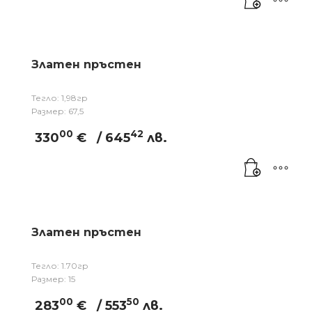
Златен пръстен
Тегло: 1,98гр
Размер: 67,5
00
42
330
€
/ 645
лв.
Златен пръстен
Тегло: 1.70гр
Размер: 15
00
50
283
€
/ 553
лв.