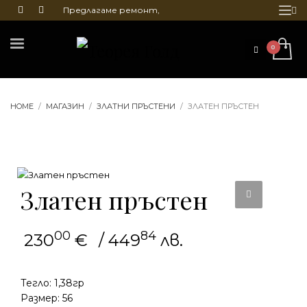
Предлагаме ремонт,
почистване и гравиране
на бижута
HOME
МАГАЗИН
ЗЛАТНИ ПРЪСТЕНИ
ЗЛАТЕН ПРЪСТЕН
Златен пръстен
00
84
230
€
/ 449
лв.
Тегло: 1,38гр
Размер: 56