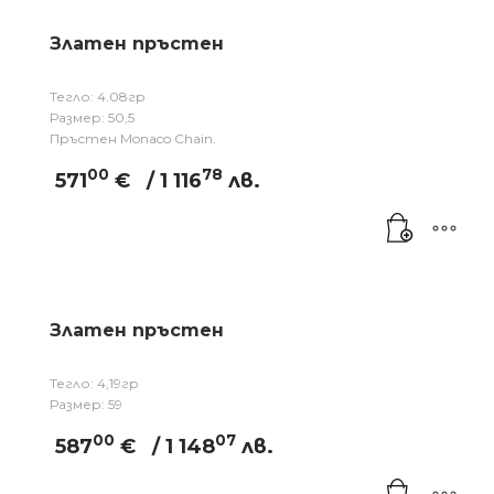
Златен пръстен
Тегло: 4.08гр
Размер: 50,5
Пръстен Monaco Chain.
00
78
571
€
/ 1 116
лв.
Златен пръстен
Тегло: 4,19гр
Размер: 59
00
07
587
€
/ 1 148
лв.