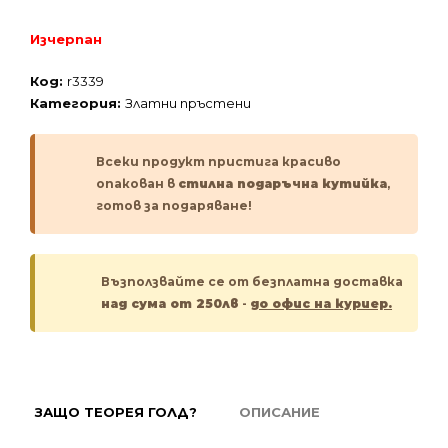
Изчерпан
Код:
r3339
Категория:
Златни пръстени
Всеки продукт пристига красиво
опакован в
стилна подаръчна кутийка
,
готов за подаряване!
Възползвайте се от безплатна доставка
над сума от 250лв
-
до офис на куриер.
ЗАЩО ТЕОРЕЯ ГОЛД?
ОПИСАНИЕ