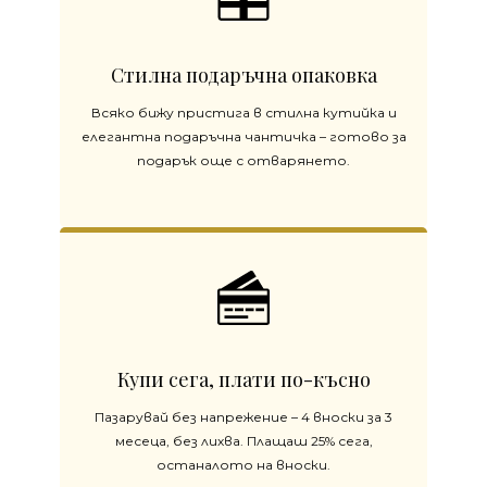
Стилна подаръчна опаковка
Всяко бижу пристига в стилна кутийка и
елегантна подаръчна чантичка – готово за
подарък още с отварянето.
Купи сега, плати по-късно
Пазарувай без напрежение – 4 вноски за 3
месеца, без лихва. Плащаш 25% сега,
останалото на вноски.