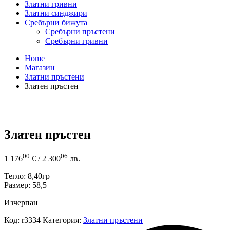
Златни гривни
Златни синджири
Сребърни бижута
Сребърни пръстени
Сребърни гривни
Home
Магазин
Златни пръстени
Златен пръстен
Златен пръстен
00
06
1 176
€
/ 2 300
лв.
Тегло: 8,40гр
Размер: 58,5
Изчерпан
Код:
r3334
Категория:
Златни пръстени