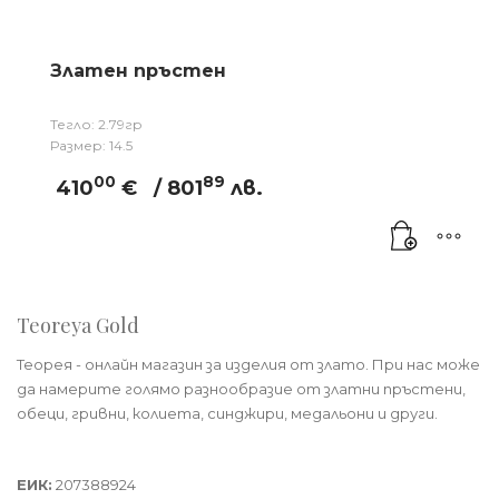
Златен пръстен
Тегло: 2.79гр
Размер: 14.5
00
89
410
€
/ 801
лв.
Teoreya Gold
Теорея - онлайн магазин за изделия от злато. При нас може
да намерите голямо разнообразие от златни пръстени,
обеци, гривни, колиета, синджири, медальони и други.
Теорея Рент ООД
ЕИК:
207388924