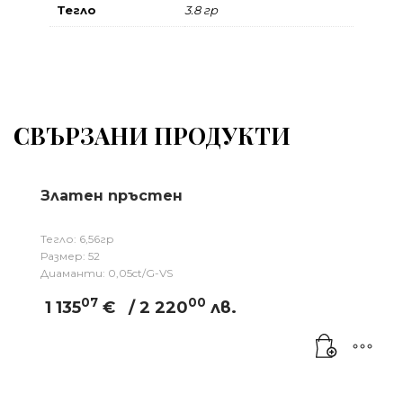
Тегло
3.8 гр
СВЪРЗАНИ ПРОДУКТИ
Златен пръстен
Тегло: 6,56гр
Размер: 52
Диаманти: 0,05ct/G-VS
07
00
1 135
€
/ 2 220
лв.