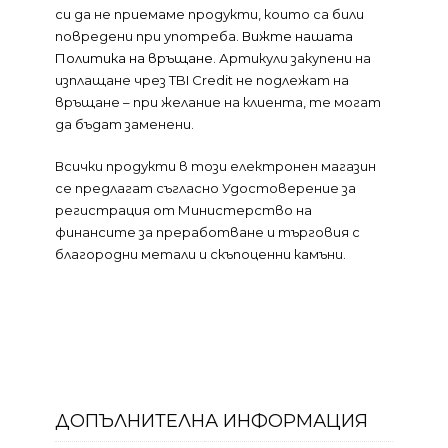
си да не приемаме продукти, които са били
повредени при употреба.
Вижте нашата
Политика на връщане
. Артикули закупени на
изплащане чрез TBI Credit не подлежат на
връщане – при желание на клиента, те могат
да бъдат заменени.
Всички продукти в този електронен магазин
се предлагат съгласно Удостоверение за
регистрация от Министерство на
финансите за преработване и търговия с
благородни метали и скъпоценни камъни.
ДОПЪЛНИТЕЛНА ИНФОРМАЦИЯ