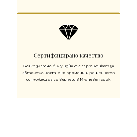
Сертифицирано качество
Всяко златно бижу идва със сертификат за
автентичност. Ако промениш решението
си, можеш да го върнеш в 14-дневен срок.