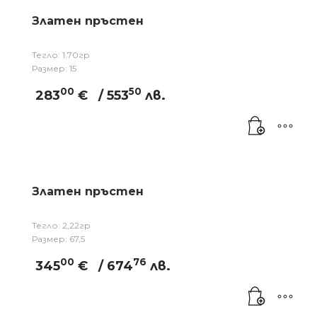
Златен пръстен
Тегло: 1.70гр
Размер: 15
00
50
283
€
/ 553
лв.
Златен пръстен
Тегло: 2,22гр
Размер: 67,5
00
76
345
€
/ 674
лв.