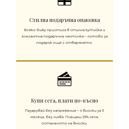
Стилна подаръчна опаковка
Всяко бижу пристига в стилна кутийка и
елегантна подаръчна чантичка – готово за
подарък още с отварянето.
Купи сега, плати по-късно
Пазарувай без напрежение – 4 вноски за 3
месеца, без лихва. Плащаш 25% сега,
останалото на вноски.