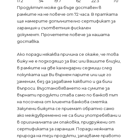
17.2
54
19.7
62
22.3
70
Продуктът може да бъде доставен в
рамките на не повече от 72 часа. В пратката
ще намерите допълнително сертификат за
гаранция и съответния фискален
документ.
Прочетете повече за нашата
доставка.
Ако поради някаква причина се окаже, че това
бижу не е подходящо за Вас или Вашите близки,
в рамките на две календарни седмици след
покупката ще Ви върнем парите или ще го
заменим, без да задаваме каквито и да били
въпроси. Възстановяването на сумите за
върнати продукти става само по банков път
на посочена от клиента банкова сметка.
Закупени бижута се приемат обратно само
ако междувременно не са били употребявани и
в оригиналната им опаковка, придружени от
сертификата за гаранция. Поради нежната
природа на тези продукти, запазваме правото