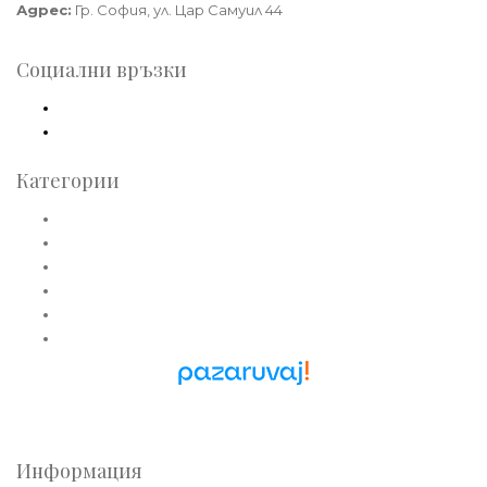
Адрес:
Гр. София, ул. Цар Самуил 44
Социални връзки
Facebook
Instagram
Категории
Златни пръстени
Златни обеци
Златни колиета
Златни медальони
Златни гривни
Златни синджири
Pazaruvaj - Надежден
помощник за покупки
Информация