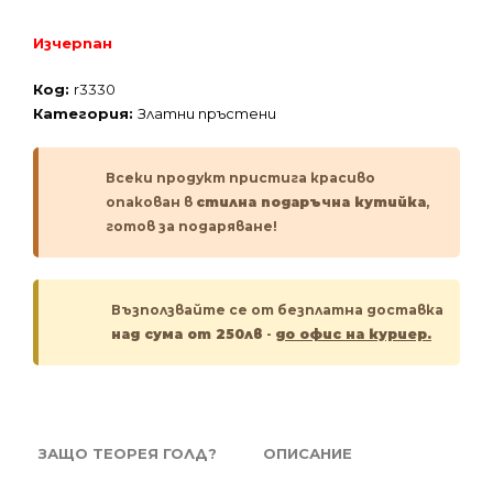
Изчерпан
Код:
r3330
Категория:
Златни пръстени
Всеки продукт пристига красиво
опакован в
стилна подаръчна кутийка
,
готов за подаряване!
Възползвайте се от безплатна доставка
над сума от 250лв
-
до офис на куриер.
ЗАЩО ТЕОРЕЯ ГОЛД?
ОПИСАНИЕ