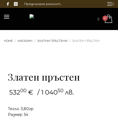
Предлагаме ремонт,
почистване и гравиране
на бижута
HOME
МАГАЗИН
ЗЛАТНИ ПРЪСТЕНИ
ЗЛАТЕН ПРЪСТЕН
Златен пръстен
00
50
532
€
/ 1 040
лв.
Тегло: 3,80гр
Размер: 54