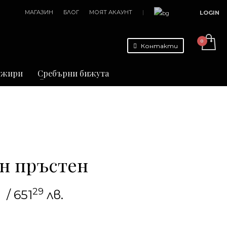
МАГАЗИН
БЛОГ
МОЯТ АКАУНТ
|
LOGIN
Контакти
джири
Сребърни бижута
н пръстен
29
/ 651
лв.