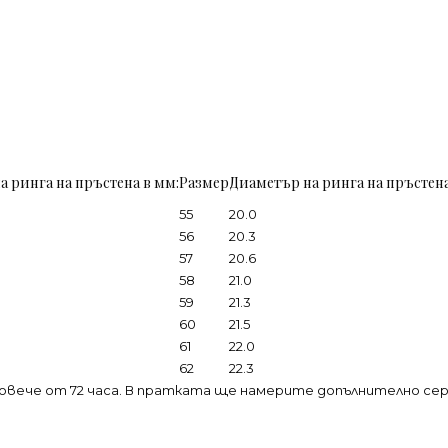
а ринга на пръстена в мм:
Размер
Диаметър на ринга на пръстена
55
20.0
56
20.3
57
20.6
58
21.0
59
21.3
60
21.5
61
22.0
62
22.3
овече от 72 часа. В пратката ще намерите допълнително се