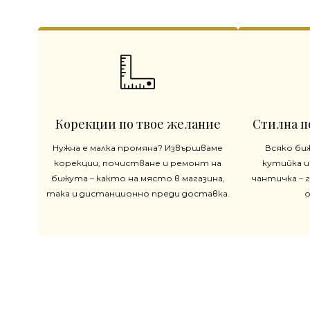
Корекции по твое желание
Стилна п
Нужна е малка промяна? Извършваме
Всяко би
корекции, почистване и ремонт на
кутийка и
бижута – както на място в магазина,
чантичка – 
така и дистанционно преди доставка.