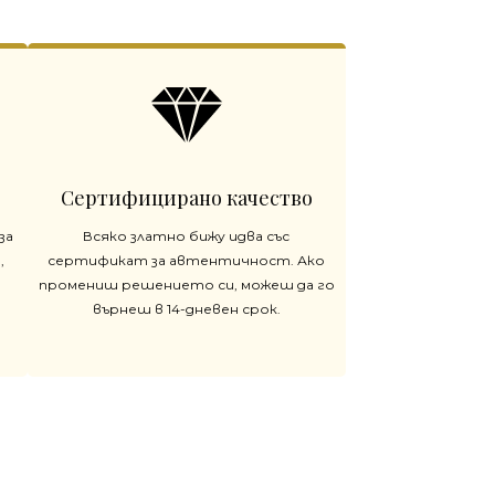
Сертифицирано качество
за
Всяко златно бижу идва със
,
сертификат за автентичност. Ако
промениш решението си, можеш да го
върнеш в 14-дневен срок.