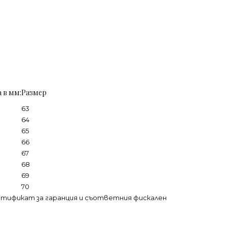
 в мм:
Размер
63
64
65
66
67
68
69
70
ртификат за гаранция и съответния фискален