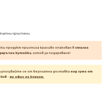
Златни пръстени
еки продукт пристига красиво опакован в
стилна
даръчна кутийка
, готов за подаряване!
ъзползвайте се от безплатна доставка
над сума от
50лв
-
до офис на куриер.