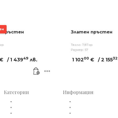
ен
н пръстен
Златен пръстен
6гр
Тегло: 7,87гр
Размер: 57
49
00
32
€
/ 1 439
лв.
1 102
€
/ 2 155
Категории
Информация
Златни пръстени
Общи условия
Златни обеци
Политика за лични данн
Златни колиета
Плащане