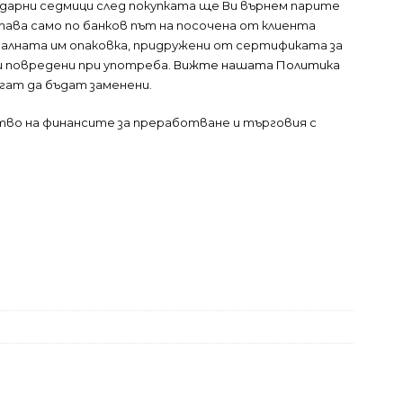
ендарни седмици след покупката ще Ви върнем парите
тава само по банков път на посочена от клиента
налната им опаковка, придружени от сертификата за
ли повредени при употреба.
Вижте нашата Политика
огат да бъдат заменени.
тво на финансите за преработване и търговия с