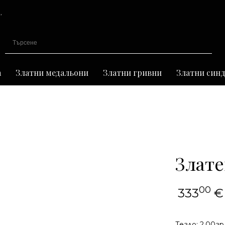
,
иране
а
Златни медальони
Златни гривни
Златни син
Злате
00
333
€
Тегло: 2.00гр