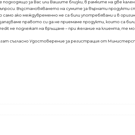
е е подходящо за Вас или Вашите близки, в рамките на две кал
и въпроси. Възстановяването на сумите за върнати продукти с
 само ако междувременно не са били употребявани и в ориги
 запазваме правото си да не приемаме продукти, които са би
 Credit не подлежат на връщане – при желание на клиента, те м
лагат съгласно Удостоверение за регистрация от Министерс