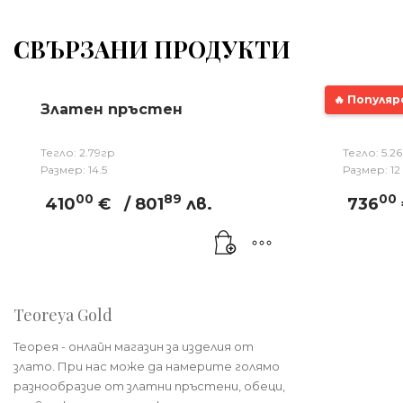
СВЪРЗАНИ ПРОДУКТИ
🔥 Популяр
Златен пръстен
Злате
Тегло: 2.79гр
Тегло: 5.2
Размер: 14.5
Размер: 12
00
89
00
410
€
/ 801
лв.
736
Teoreya Gold
Теорея - онлайн магазин за изделия от
злато. При нас може да намерите голямо
разнообразие от златни пръстени, обеци,