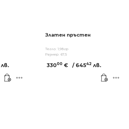
Златен пръстен
Тегло: 1,98гр
Размер: 67,5
00
42
лв.
330
€
/ 645
лв.
и