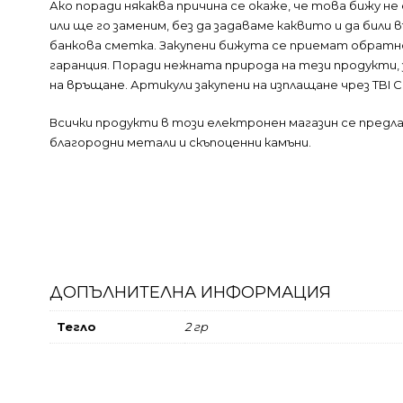
Ако поради някаква причина се окаже, че това бижу н
или ще го заменим, без да задаваме каквито и да бил
банкова сметка. Закупени бижута се приемат обратно
гаранция. Поради нежната природа на тези продукти,
на връщане
. Артикули закупени на изплащане чрез TBI
Всички продукти в този електронен магазин се пред
благородни метали и скъпоценни камъни.
ДОПЪЛНИТЕЛНА ИНФОРМАЦИЯ
Тегло
2 гр