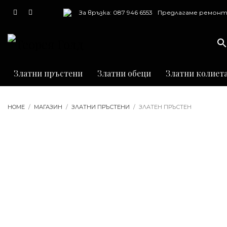
За връзка: 087 946 6553
Предлагаме ремонт
почистване и грав
на бижута
Златни пръстени
Златни обеци
Златни колиет
HOME
МАГАЗИН
ЗЛАТНИ ПРЪСТЕНИ
ЗЛАТЕН ПРЪСТЕН