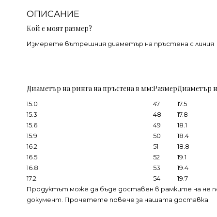
ОПИСАНИЕ
Кой е моят размер?
Измерете вътрешния диаметър на пръстена с линия
Диаметър на ринга на пръстена в мм:
Размер
Диаметър н
15.0
47
17.5
15.3
48
17.8
15.6
49
18.1
15.9
50
18.4
16.2
51
18.8
16.5
52
19.1
16.8
53
19.4
17.2
54
19.7
Продуктът може да бъде доставен в рамките на не п
документ.
Прочетете повече за нашата доставка.