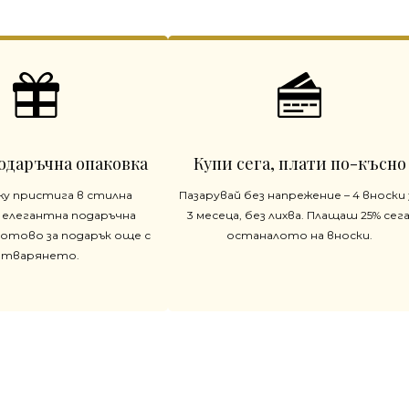
одаръчна опаковка
Купи сега, плати по-късно
жу пристига в стилна
Пазарувай без напрежение – 4 вноски 
 елегантна подаръчна
3 месеца, без лихва. Плащаш 25% сега
готово за подарък още с
останалото на вноски.
отварянето.