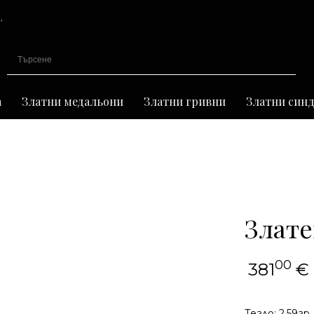
,
иране
а
Златни медальони
Златни гривни
Златни син
Злате
00
381
€
Тегло: 2,59гр