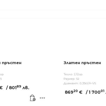
н пръстен
Златен пръстен
9гр
Тегло: 2,12гр
.5
Размер: 52
Диамант: 0,35ct/H-VS
89
€
/ 801
лв.
20
01
869
€
/ 1 700