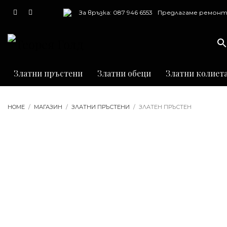
За връзка: 087 946 6553
Предлагаме ремонт
почистване и грав
на бижута
Златни пръстени
Златни обеци
Златни колиет
HOME
МАГАЗИН
ЗЛАТНИ ПРЪСТЕНИ
ЗЛАТЕН ПРЪСТЕН