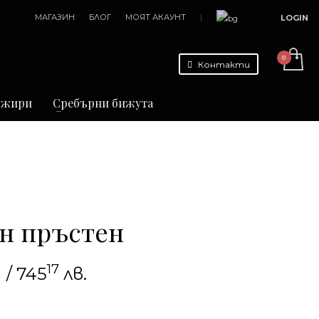
МАГАЗИН
БЛОГ
МОЯТ АКАУНТ
|
LOGIN
Контакти
джири
Сребърни бижута
н пръстен
17
/ 745
лв.