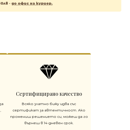
50лв
-
до офис на куриер.
Сертифицирано качество
за
Всяко златно бижу идва със
,
сертификат за автентичност. Ако
промениш решението си, можеш да го
върнеш в 14-дневен срок.