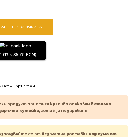
ВЯНЕ В КОЛИЧКАТА
0 (13 x 35.79 BGN)
Златни пръстени
еки продукт пристига красиво опакован в
стилна
даръчна кутийка
, готов за подаряване!
ъзползвайте се от безплатна доставка
над сума от