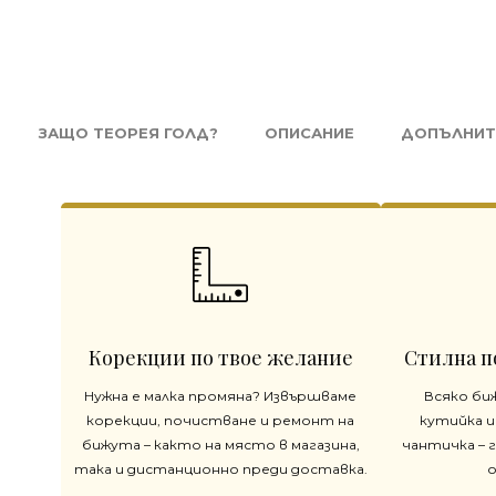
ЗАЩО ТЕОРЕЯ ГОЛД?
ОПИСАНИЕ
ДОПЪЛНИТ
Корекции по твое желание
Стилна п
Нужна е малка промяна? Извършваме
Всяко би
корекции, почистване и ремонт на
кутийка и
бижута – както на място в магазина,
чантичка – 
така и дистанционно преди доставка.