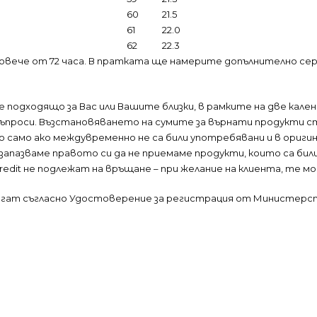
60
21.5
61
22.0
62
22.3
овече от 72 часа. В пратката ще намерите допълнително се
е е подходящо за Вас или Вашите близки, в рамките на две кал
и въпроси. Възстановяването на сумите за върнати продукти с
 само ако междувременно не са били употребявани и в ориги
 запазваме правото си да не приемаме продукти, които са би
 Credit не подлежат на връщане – при желание на клиента, те м
лагат съгласно Удостоверение за регистрация от Министерс