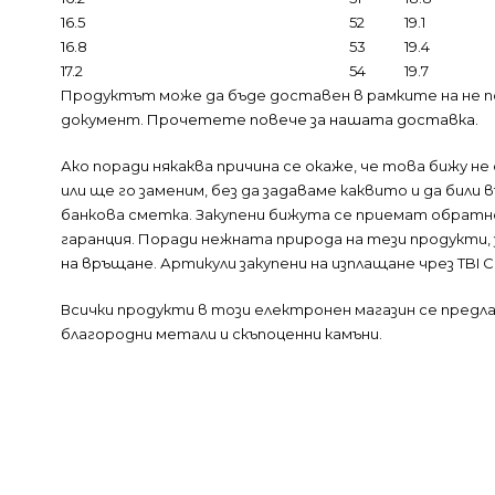
16.5
52
19.1
16.8
53
19.4
17.2
54
19.7
Продуктът може да бъде доставен в рамките на не п
документ.
Прочетете повече за нашата доставка.
Ако поради някаква причина се окаже, че това бижу н
или ще го заменим, без да задаваме каквито и да бил
банкова сметка. Закупени бижута се приемат обратно
гаранция. Поради нежната природа на тези продукти,
на връщане
. Артикули закупени на изплащане чрез TBI
Всички продукти в този електронен магазин се пред
благородни метали и скъпоценни камъни.