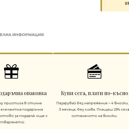
2
ЕЛНА ИНФОРМАЦИЯ
одаръчна опаковка
Купи сега, плати по-късно
жу пристига в стилна
Пазарувай без напрежение – 4 вноски 
 елегантна подаръчна
3 месеца, без лихва. Плащаш 25% сега
готово за подарък още с
останалото на вноски.
отварянето.