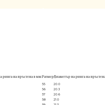
а ринга на пръстена в мм:
Размер
Диаметър на ринга на пръстена
55
20.0
56
20.3
57
20.6
58
21.0
59
21.3