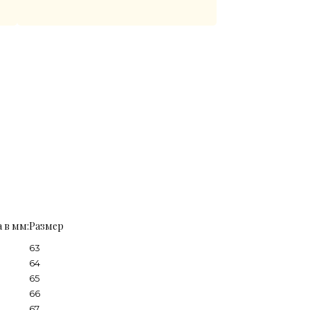
 в мм:
Размер
63
64
65
66
67