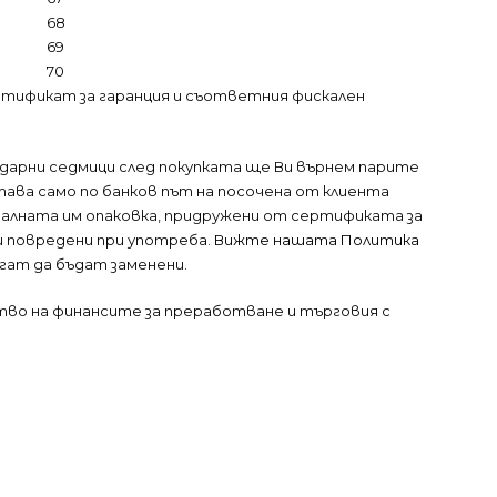
68
69
70
ртификат за гаранция и съответния фискален
ендарни седмици след покупката ще Ви върнем парите
тава само по банков път на посочена от клиента
налната им опаковка, придружени от сертификата за
ли повредени при употреба.
Вижте нашата Политика
огат да бъдат заменени.
тво на финансите за преработване и търговия с