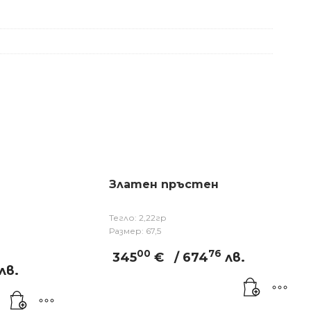
Златен пръстен
Тегло: 2,22гр
Размер: 67,5
00
76
345
€
/ 674
лв.
лв.