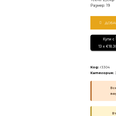
Размер: 19
количество
ДОБА
за
Златен
пръстен
Купи с
13 x €18.3
Код:
r3304
Категория:
Вс
по
В