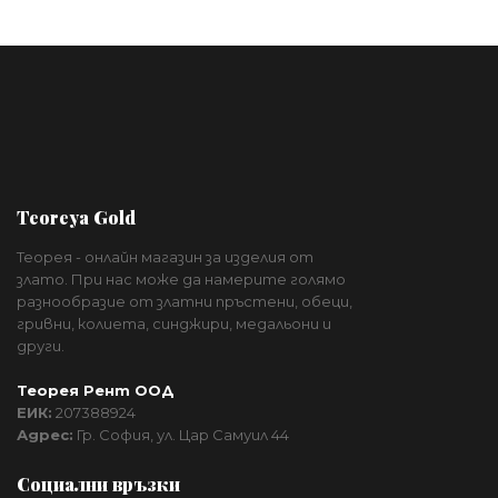
Teoreya Gold
Теорея - онлайн магазин за изделия от
злато. При нас може да намерите голямо
разнообразие от златни пръстени, обеци,
гривни, колиета, синджири, медальони и
други.
Теорея Рент ООД
ЕИК:
207388924
Адрес:
Гр. София, ул. Цар Самуил 44
Социални връзки