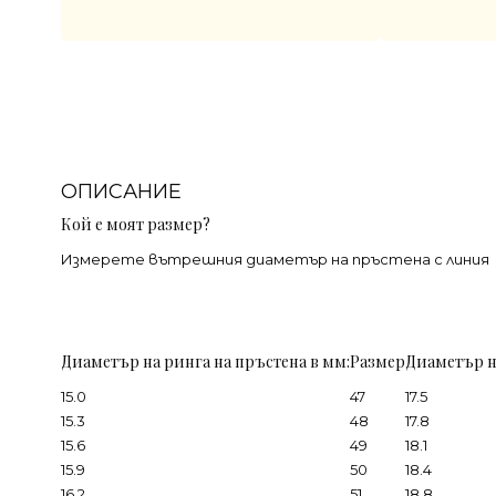
ОПИСАНИЕ
Кой е моят размер?
Измерете вътрешния диаметър на пръстена с линия
Диаметър на ринга на пръстена в мм:
Размер
Диаметър н
15.0
47
17.5
15.3
48
17.8
15.6
49
18.1
15.9
50
18.4
16.2
51
18.8