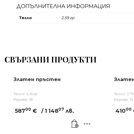
ДОПЪЛНИТЕЛНА ИНФОРМАЦИЯ
Тегло
2.59 гр
СВЪРЗАНИ ПРОДУКТИ
Златен пръстен
Злате
Тегло: 4,19гр
Тегло: 2.7
Размер: 59
Размер: 14
00
07
00
587
€
/ 1 148
лв.
410