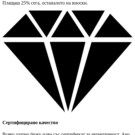
Плащаш 25% сега, останалото на вноски.
Сертифицирано качество
Всяко златно бижу идва със сертификат за автентичност. Ако