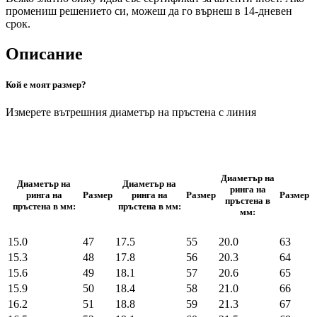
промениш решението си, можеш да го върнеш в 14-дневен
срок.
Описание
Кой е моят размер?
Измерете вътрешния диаметър на пръстена с линия
Диаметър на
Диаметър на
Диаметър на
ринга на
ринга на
Размер
ринга на
Размер
Размер
пръстена в
пръстена в мм:
пръстена в мм:
мм:
15.0
47
17.5
55
20.0
63
15.3
48
17.8
56
20.3
64
15.6
49
18.1
57
20.6
65
15.9
50
18.4
58
21.0
66
16.2
51
18.8
59
21.3
67