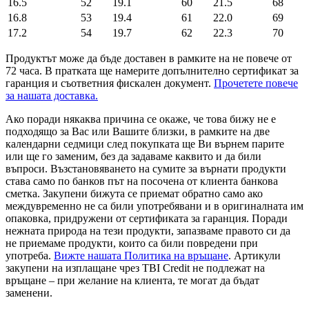
16.5
52
19.1
60
21.5
68
16.8
53
19.4
61
22.0
69
17.2
54
19.7
62
22.3
70
Продуктът може да бъде доставен в рамките на не повече от
72 часа. В пратката ще намерите допълнително сертификат за
гаранция и съответния фискален документ.
Прочетете повече
за нашата доставка.
Ако поради някаква причина се окаже, че това бижу не е
подходящо за Вас или Вашите близки, в рамките на две
календарни седмици след покупката ще Ви върнем парите
или ще го заменим, без да задаваме каквито и да били
въпроси. Възстановяването на сумите за върнати продукти
става само по банков път на посочена от клиента банкова
сметка. Закупени бижута се приемат обратно само ако
междувременно не са били употребявани и в оригиналната им
опаковка, придружени от сертификата за гаранция. Поради
нежната природа на тези продукти, запазваме правото си да
не приемаме продукти, които са били повредени при
употреба.
Вижте нашата Политика на връщане
. Артикули
закупени на изплащане чрез TBI Credit не подлежат на
връщане – при желание на клиента, те могат да бъдат
заменени.