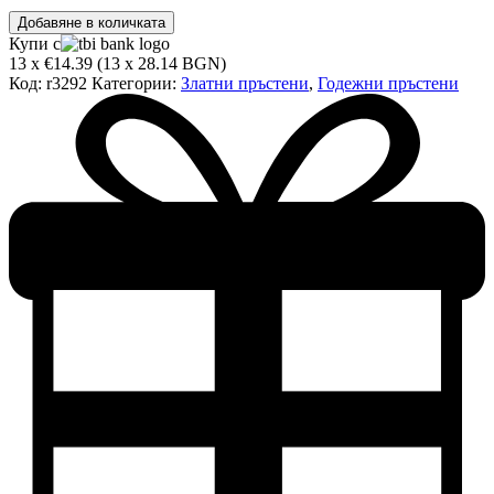
количество
Добавяне в количката
за
Купи с
Златен
13 x €14.39 (13 x 28.14 BGN)
пръстен
Код:
r3292
Категории:
Златни пръстени
,
Годежни пръстени