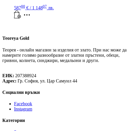
00
07
587
€
/ 1 148
лв.
Teoreya Gold
Теорея - онлайн магазин за изделия от злато. При нас може да
намерите голямо разнообразие от златни пръстени, обеци,
гривни, колиета, синджири, медальони и други.
Теорея Рент ООД
ЕИК:
207388924
Адрес:
Гр. София, ул. Цар Самуил 44
Социални връзки
Facebook
Instagram
Категории