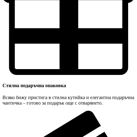
Стилна подаръчна опаковка
Всяко бижу пристига в стилна кутийка и елегантна подаръчна
чантичка – готово за подарък още с отварянето.