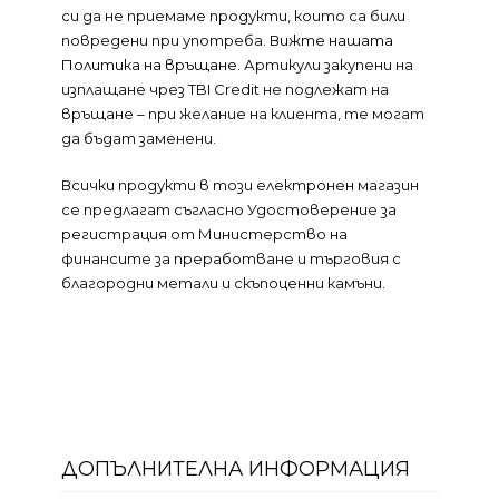
си да не приемаме продукти, които са били
повредени при употреба.
Вижте нашата
Политика на връщане
. Артикули закупени на
изплащане чрез TBI Credit не подлежат на
връщане – при желание на клиента, те могат
да бъдат заменени.
Всички продукти в този електронен магазин
се предлагат съгласно Удостоверение за
регистрация от Министерство на
финансите за преработване и търговия с
благородни метали и скъпоценни камъни.
ДОПЪЛНИТЕЛНА ИНФОРМАЦИЯ