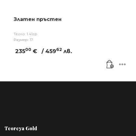
Златен пръстен
Тегло: 1.41гр
Размер: 17
00
62
235
€
/ 459
лв.
Teoreya Gold