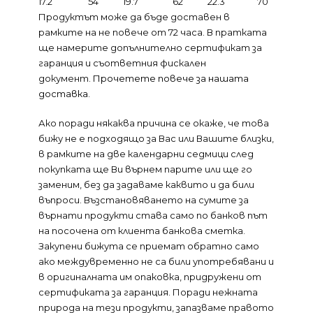
17.2
54
19.7
62
22.3
70
Продуктът може да бъде доставен в
рамките на не повече от 72 часа. В пратката
ще намерите допълнително сертификат за
гаранция и съответния фискален
документ.
Прочетете повече за нашата
доставка.
Ако поради някаква причина се окаже, че това
бижу не е подходящо за Вас или Вашите близки,
в рамките на две календарни седмици след
покупката ще Ви върнем парите или ще го
заменим, без да задаваме каквито и да били
въпроси. Възстановяването на сумите за
върнати продукти става само по банков път
на посочена от клиента банкова сметка.
Закупени бижута се приемат обратно само
ако междувременно не са били употребявани и
в оригиналната им опаковка, придружени от
сертификата за гаранция. Поради нежната
природа на тези продукти, запазваме правото