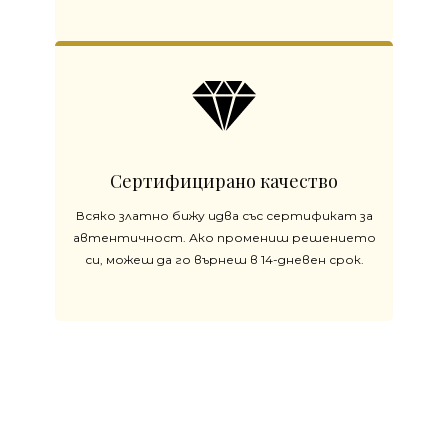
Сертифицирано качество
Всяко златно бижу идва със сертификат за
автентичност. Ако промениш решението
си, можеш да го върнеш в 14-дневен срок.