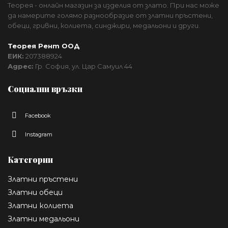
Теорея - онлайн магазин за изделия от злато. При нас може
да намерите голямо разнообразие от златни пръстени,
обеци, гривни, колиета, синджири, медальони и други.
Теорея Рент ООД
ЕИК:
207388924
Адрес:
Гр. София, ул. Цар Самуил 44
Социални връзки
Facebook
Instagram
Категории
Златни пръстени
Златни обеци
Златни колиета
Златни медальони