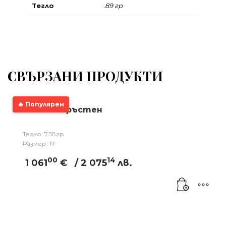
Тегло
.89 гр
СВЪРЗАНИ ПРОДУКТИ
🔥 Популярен
Златен пръстен
Тегло: 7.58гр
Размер: 17
00
14
1 061
€
/ 2 075
лв.