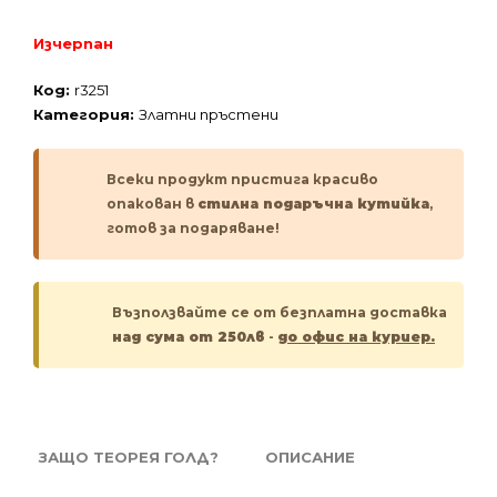
Изчерпан
Код:
r3251
Категория:
Златни пръстени
Всеки продукт пристига красиво
опакован в
стилна подаръчна кутийка
,
готов за подаряване!
Възползвайте се от безплатна доставка
над сума от 250лв
-
до офис на куриер.
ЗАЩО ТЕОРЕЯ ГОЛД?
ОПИСАНИЕ