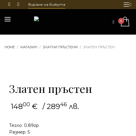
не и гравиране на бижута
HOME
МАГАЗИН
ЗЛАТНИ ПРЪСТЕНИ
ЗЛАТЕН ПРЪСТЕН
Златен пръстен
00
46
148
€
/ 289
лв.
Тегло: 0.89гр
Размер: 5