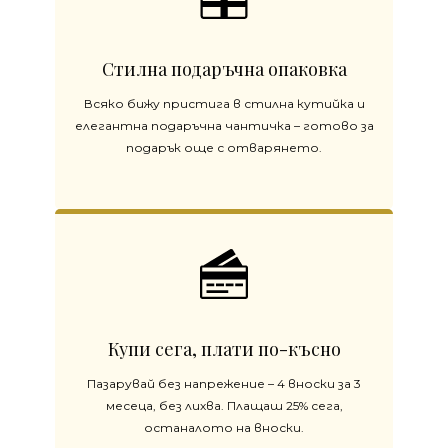
Стилна подаръчна опаковка
Всяко бижу пристига в стилна кутийка и
елегантна подаръчна чантичка – готово за
подарък още с отварянето.
Купи сега, плати по-късно
Пазарувай без напрежение – 4 вноски за 3
месеца, без лихва. Плащаш 25% сега,
останалото на вноски.