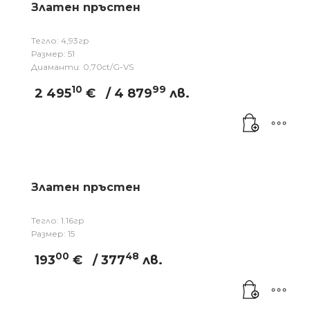
Златен пръстен
Тегло: 4,93гр
Размер: 51
Диаманти: 0,70ct/G-VS
10
99
2 495
€
/ 4 879
лв.
Златен пръстен
Тегло: 1.16гр
Размер: 15
00
48
193
€
/ 377
лв.