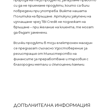
природа на тези продукти, запазваме правото
си да не приемаме продукти, които са били
повредени при употреба. Вижте нашата
Политика на връщане. Артикули закупени на
изплащане чрез TBI Credit не подлежат на
връщане – при желание на клиента, те могат
да бъдат заменени.
Всички продукти в този електронен магазин
се предлагат съгласно Удостоверение за
регистрация от Министерство на
финансите за преработване и търговия с
благородни метали и скъпоценни камъни.
ДОПЪЛНИТЕЛНА ИНФОРМАЦИЯ