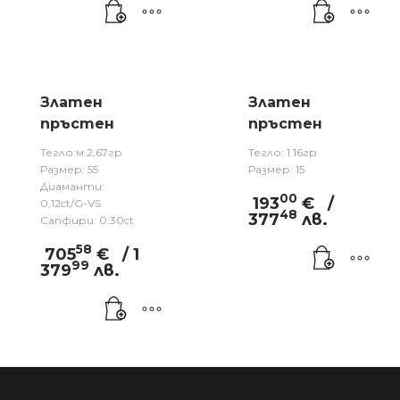
Златен
Златен
пръстен
пръстен
Тегло:м 2,67гр
Тегло: 1.16гр
Размер: 55
Размер: 15
Диаманти:
00
193
€
/
0,12ct/G-VS
48
377
лв.
Сапфири: 0.30ct
58
705
€
/ 1
99
379
лв.