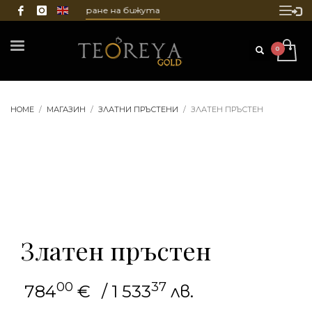
ване и гравиране на бижута
HOME
МАГАЗИН
ЗЛАТНИ ПРЪСТЕНИ
ЗЛАТЕН ПРЪСТЕН
Златен пръстен
00
37
784
€
/ 1 533
лв.