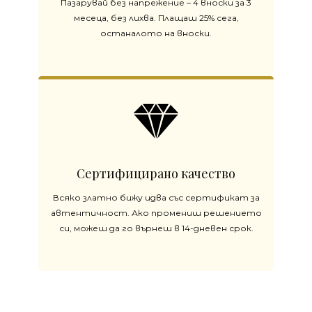
Пазарувай без напрежение – 4 вноски за 3
месеца, без лихва. Плащаш 25% сега,
останалото на вноски.
Сертифицирано качество
Всяко златно бижу идва със сертификат за
автентичност. Ако промениш решението
си, можеш да го върнеш в 14-дневен срок.