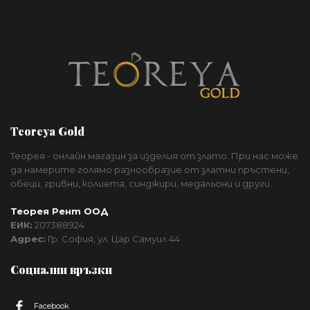
Teoreya Gold
Теорея - онлайн магазин за изделия от злато. При нас може
да намерите голямо разнообразие от златни пръстени,
обеци, гривни, колиета, синджири, медальони и други.
Теорея Рент ООД
ЕИК:
207388924
Адрес:
Гр. София, ул. Цар Самуил 44
Социални връзки
Facebook