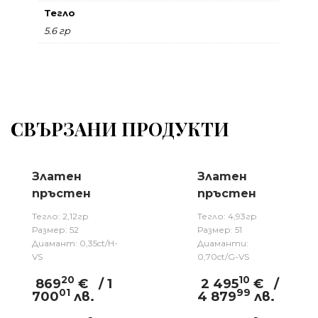
Тегло
5.6 гр
СВЪРЗАНИ ПРОДУКТИ
Златен
Златен
пръстен
пръстен
Тегло: 2,12гр
Тегло: 4,93гр
Размер: 52
Размер: 51
Диамант: 0,35ct/H-
Диаманти:
VS
0,70ct/G-VS
20
10
869
€
/ 1
2 495
€
/
01
99
700
лв.
4 879
лв.