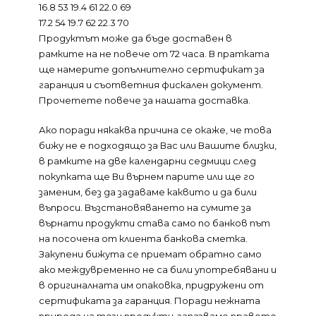
16.8 53 19.4 61 22.0 69
17.2 54 19.7 62 22.3 70
Продуктът може да бъде доставен в
рамките на не повече от 72 часа. В пратката
ще намерите допълнително сертификат за
гаранция и съответния фискален документ.
Прочетете повече за нашата доставка.
Ако поради някаква причина се окаже, че това
бижу не е подходящо за Вас или Вашите близки,
в рамките на две календарни седмици след
покупката ще Ви върнем парите или ще го
заменим, без да задаваме каквито и да били
въпроси. Възстановяването на сумите за
върнати продукти става само по банков път
на посочена от клиента банкова сметка.
Закупени бижута се приемат обратно само
ако междувременно не са били употребявани и
в оригиналната им опаковка, придружени от
сертификата за гаранция. Поради нежната