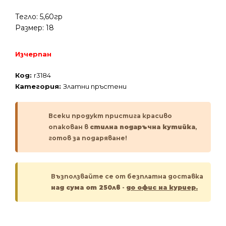
Тегло: 5,60гр
Размер: 18
Изчерпан
Код:
r3184
Категория:
Златни пръстени
Всеки продукт пристига красиво
опакован в
стилна подаръчна кутийка
,
готов за подаряване!
Възползвайте се от безплатна доставка
над сума от 250лв
-
до офис на куриер.