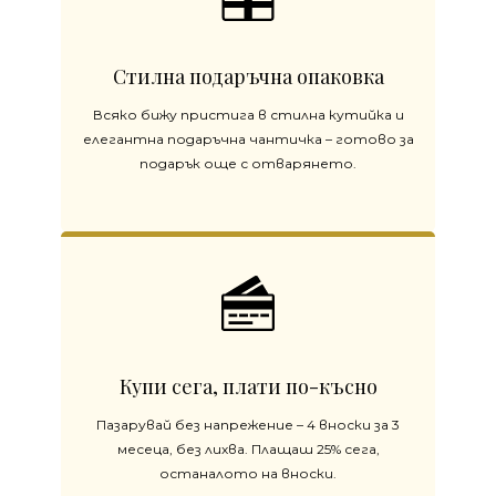
Стилна подаръчна опаковка
Всяко бижу пристига в стилна кутийка и
елегантна подаръчна чантичка – готово за
подарък още с отварянето.
Купи сега, плати по-късно
Пазарувай без напрежение – 4 вноски за 3
месеца, без лихва. Плащаш 25% сега,
останалото на вноски.