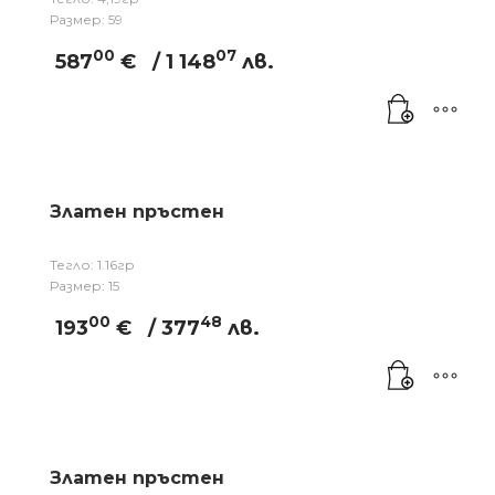
Размер: 59
00
07
587
€
/ 1 148
лв.
Златен пръстен
Тегло: 1.16гр
Размер: 15
00
48
193
€
/ 377
лв.
Златен пръстен