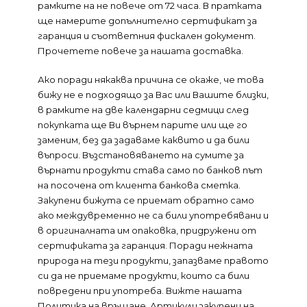
рамките на не повече от 72 часа. В пратката
ще намерите допълнително сертификат за
гаранция и съответния фискален документ.
Прочетете повече за нашата доставка.
Ако поради някаква причина се окаже, че това
бижу не е подходящо за Вас или Вашите близки,
в рамките на две календарни седмици след
покупката ще Ви върнем парите или ще го
заменим, без да задаваме каквито и да били
въпроси. Възстановяването на сумите за
върнати продукти става само по банков път
на посочена от клиента банкова сметка.
Закупени бижута се приемат обратно само
ако междувременно не са били употребявани и
в оригиналната им опаковка, придружени от
сертификата за гаранция. Поради нежната
природа на тези продукти, запазваме правото
си да не приемаме продукти, които са били
повредени при употреба. Вижте нашата
Политика на връщане. Артикули закупени на