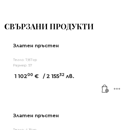
СВЪРЗАНИ ПРОДУКТИ
Златен пръстен
Тегло: 7,87гр
Размер: 57
00
32
1 102
€
/ 2 155
лв.
Златен пръстен
Тегло: 4,19гр