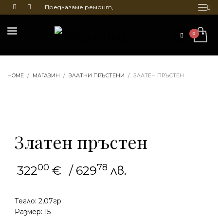
Предлагаме ремонт,
почистване и гравиране
на бижута
HOME
МАГАЗИН
ЗЛАТНИ ПРЪСТЕНИ
ЗЛАТЕН ПРЪСТЕН
Златен пръстен
00
78
322
€
/ 629
лв.
Тегло: 2,07гр
Размер: 15