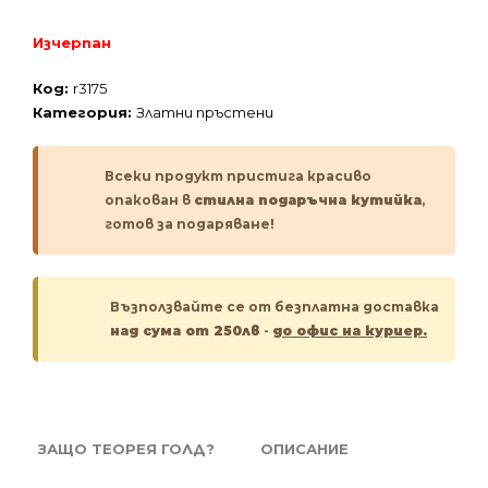
Изчерпан
Код:
r3175
Категория:
Златни пръстени
Всеки продукт пристига красиво
опакован в
стилна подаръчна кутийка
,
готов за подаряване!
Възползвайте се от безплатна доставка
над сума от 250лв
-
до офис на куриер.
ЗАЩО ТЕОРЕЯ ГОЛД?
ОПИСАНИЕ