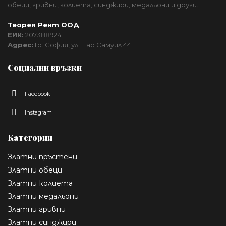
обеци, гривни, колиета, синджири, медальони и други.
Теорея Рент ООД
ЕИК:
207388924
Адрес:
Гр. София, ул. Цар Самуил 44
Социални връзки
Facebook
Instagram
Категории
Златни пръстени
Златни обеци
Златни колиета
Златни медальони
Златни гривни
Златни синджири