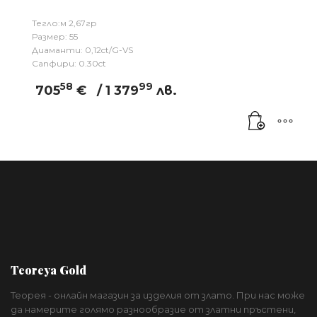
Тегло:м 2,67гр
Размер: 55
Диаманти: 0,12ct/G-VS
Сапфири: 0.30ct
58
99
705
€
/ 1 379
лв.
Teoreya Gold
Теорея - онлайн магазин за изделия от злато. При нас може
да намерите голямо разнообразие от златни пръстени,