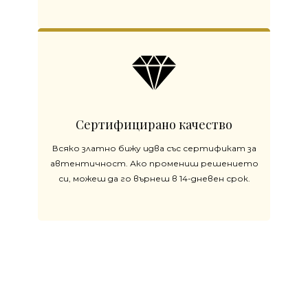
Сертифицирано качество
Всяко златно бижу идва със сертификат за
автентичност. Ако промениш решението
си, можеш да го върнеш в 14-дневен срок.