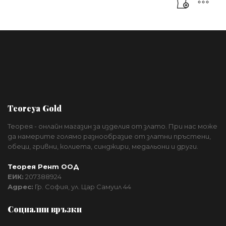
Teoreya Gold
Теорея - онлайн магазин за изделия от злато. При нас може
да намерите голямо разнообразие от златни пръстени,
обеци, гривни, колиета, синджири, медальони и други.
Теорея Рент ООД
ЕИК:
207388924
Адрес:
Гр. София, ул. Цар Самуил 44
Социални връзки