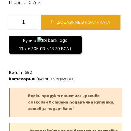
Ширина: 0,7см
количество
ДОБАВЯНЕ В КОЛИЧКАТА
за
Златен
медальон
Купи с
13 x €7.05 (13 x 13.79 BGN)
Код:
m1680
Категория:
Златни медальони
Всеки продукт пристига красиво
опакован в
стилна подаръчна кутийка
,
готов за подаряване!
Възползвайте се от безплатна доставка