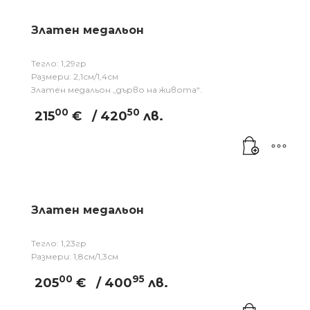
Златен медальон
Тегло: 1,29гр
Размери: 2,1см/1,4см
Златен медальон „дърво на живота“.
00
50
215
€
/ 420
лв.
Златен медальон
Тегло: 1,23гр
Размери: 1,8см/1,3см
00
95
205
€
/ 400
лв.