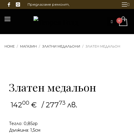
Предлагаме ремонт,
почистване и гравиране
на бижута
HOME
МАГАЗИН
ЗЛАТНИ МЕДАЛЬОНИ
ЗЛАТЕН МЕДАЛЬОН
Златен медальон
00
73
142
€
/ 277
лв.
Тегло: 0,85гр
Дължина: 1,5см