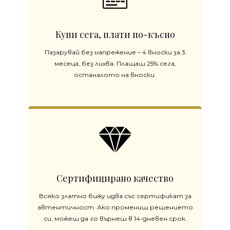
Купи сега, плати по-късно
Пазарувай без напрежение – 4 вноски за 3
месеца, без лихва. Плащаш 25% сега,
останалото на вноски.
Сертифицирано качество
Всяко златно бижу идва със сертификат за
автентичност. Ако промениш решението
си, можеш да го върнеш в 14-дневен срок.