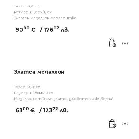
Тегло: 0,85гр
Размери: 1,8см/1,1см
Златен медальон маргаритка.
00
02
90
€
/ 176
лв.
Златен медальон
Тегло: 0,38гр
Размери: 1,5см/2,3см
Медальон от бяло злато „дървото на живота“.
00
22
63
€
/ 123
лв.