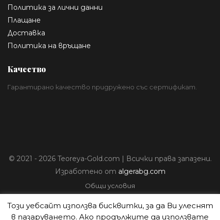
Политика за лични данни
Плащане
Доставка
Политика на връщане
Качество
Гарантирано качество придружено със сертификат.
© 2021 - 2026 Teoreya-Gold.com | Всички права запазени.
Изработено от
algerabg.com
Общи условия
Политика за лични данни
Този уебсайт използва бисквитки, за да Ви улеснят
Плащане
в пазаруването. Ако продължите да използвате
Доставка