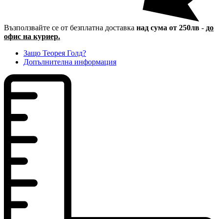
Възползвайте се от безплатна доставка
над сума от 250лв
-
до
офис на куриер.
Защо Теорея Голд?
Допълнителна информация