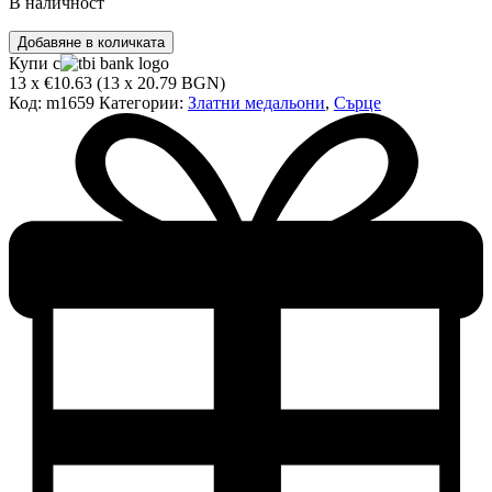
В наличност
количество
Добавяне в количката
за
Купи с
Златен
13 x €10.63 (13 x 20.79 BGN)
медальон
Код:
m1659
Категории:
Златни медальони
,
Сърце