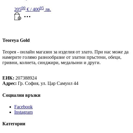
00
95
205
€
/ 400
лв.
Teoreya Gold
Теорея - онлайн магазин за изделия от злато. При нас може да
намерите голямо разнообразие от златни пръстени, обеци,
гривни, колиета, синджири, медальони и други.
Теорея Рент ООД
ЕИК:
207388924
Адрес:
Гр. София, ул. Цар Самуил 44
Социални връзки
Facebook
Instagram
Категории