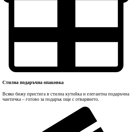
Стилна подаръчна опаковка
Всяко бижу пристига в стилна кутийка и елегантна подаръчна
чантичка – готово за подарък още с отварянето.