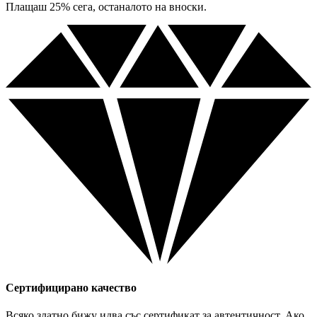
Плащаш 25% сега, останалото на вноски.
Сертифицирано качество
Всяко златно бижу идва със сертификат за автентичност. Ако