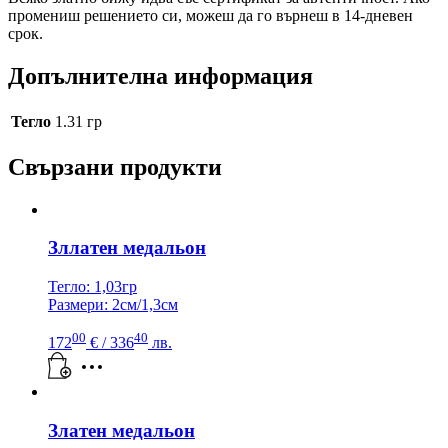
промениш решението си, можеш да го върнеш в 14-дневен
срок.
Допълнителна информация
Тегло
1.31 гр
Свързани продукти
Зллатен медальон
Тегло: 1,03гр
Размери: 2см/1,3см
00
40
172
€
/ 336
лв.
Златен медальон