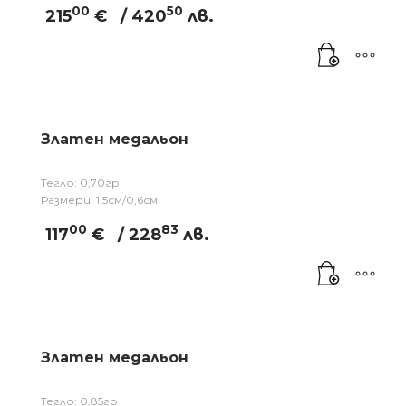
00
50
215
€
/ 420
лв.
Златен медальон
Тегло: 0,70гр
Размери: 1,5см/0,6см
00
83
117
€
/ 228
лв.
Златен медальон
Тегло: 0,85гр