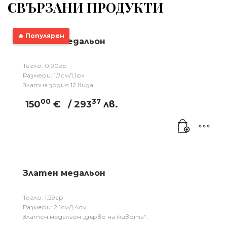
СВЪРЗАНИ ПРОДУКТИ
🔥 Популярен
Златен медальон
Тегло: 0,90гр
Размери: 1,7см/1,1см
Златна зодия 12 вида.
00
37
150
€
/ 293
лв.
Златен медальон
Тегло: 1,29гр
Размери: 2,1см/1,4см
Златен медальон „дърво на живота“.