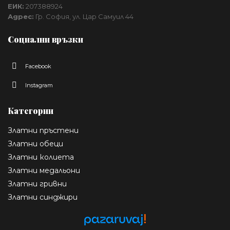
ЕИК:
207388924
Адрес:
Гр. София, ул. Цар Самуил 44
Социални връзки
Facebook
Instagram
Категории
Златни пръстени
Златни обеци
Златни колиета
Златни медальони
Златни гривни
Златни синджири