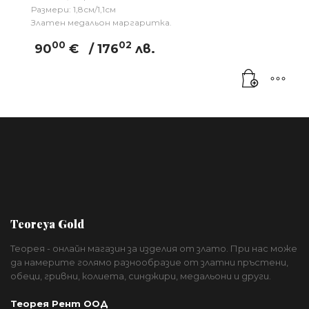
Размери: 1,8см/1,1см
Златен медальон маргаритка.
00
02
90
€
/ 176
лв.
Teoreya Gold
Теорея - онлайн магазин за изделия от злато. При нас може
да намерите голямо разнообразие от златни пръстени,
обеци, гривни, колиета, синджири, медальони и други.
Теорея Рент ООД