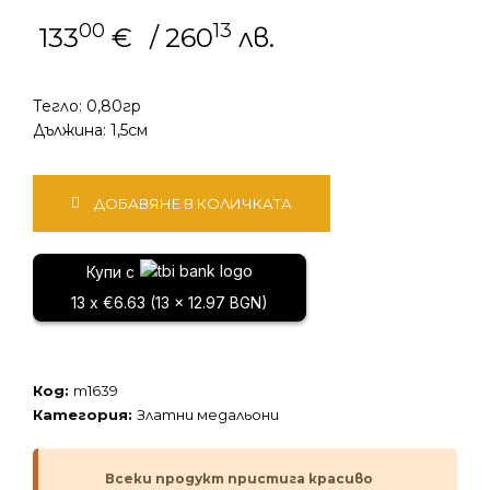
00
13
133
€
/ 260
лв.
Тегло: 0,80гр
Дължина: 1,5см
количество
ДОБАВЯНЕ В КОЛИЧКАТА
за
Златен
медальон
Купи с
13 x €6.63 (13 x 12.97 BGN)
Код:
m1639
Категория:
Златни медальони
Всеки продукт пристига красиво