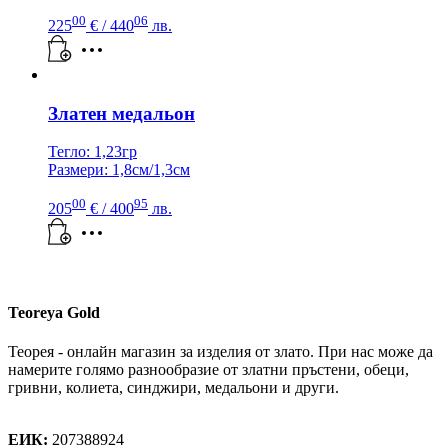
00
06
225
€
/ 440
лв.
Златен медальон
Тегло: 1,23гр
Размери: 1,8см/1,3см
00
95
205
€
/ 400
лв.
Teoreya Gold
Теорея - онлайн магазин за изделия от злато. При нас може да
намерите голямо разнообразие от златни пръстени, обеци,
гривни, колиета, синджири, медальони и други.
Теорея Рент ООД
ЕИК:
207388924