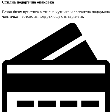
Стилна подаръчна опаковка
Всяко бижу пристига в стилна кутийка и елегантна подаръчна
чантичка – готово за подарък още с отварянето.