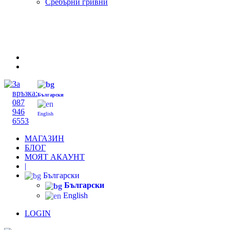
Сребърни гривни
За
връзка:
Български
087
946
English
6553
МАГАЗИН
БЛОГ
МОЯТ АКАУНТ
|
Български
Български
English
LOGIN