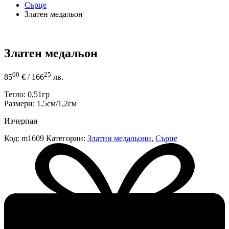
Сърце
Златен медальон
Златен медальон
00
25
85
€
/ 166
лв.
Тегло: 0,51гр
Размери: 1,5см/1,2см
Изчерпан
Код:
m1609
Категории:
Златни медальони
,
Сърце