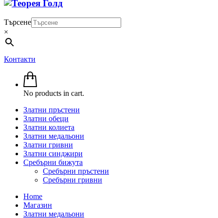
Търсене
×
Контакти
No products in cart.
Златни пръстени
Златни обеци
Златни колиета
Златни медальони
Златни гривни
Златни синджири
Сребърни бижута
Сребърни пръстени
Сребърни гривни
Home
Магазин
Златни медальони