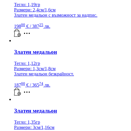
Тегло: 1,19гр
Размери: 2,4см/1,6см
Златен медальон с възможност за надпис.
00
25
198
€
/ 387
лв.
Златен медальон
Тегло: 1,12гр
Размери: 1,3см/1,8см
Златен медальон безкрайност.
00
74
187
€
/ 365
лв.
Златен медальон
Тегло: 1,35гр
Размери: 3см/1,16см