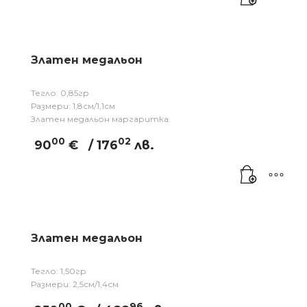
Златен медальон
Тегло: 0,85гр
Размери: 1,8см/1,1см
Златен медальон маргаритка.
00
02
90
€
/ 176
лв.
Златен медальон
Тегло: 1,50гр
Размери: 2,5см/1,4см
00
96