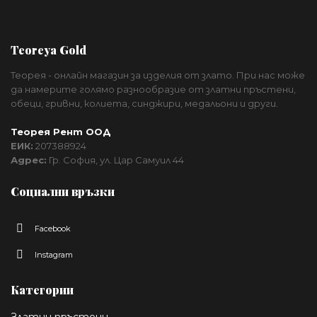
Teoreya Gold
Теорея - онлайн магазин за изделия от злато. При нас може
да намерите голямо разнообразие от златни пръстени,
обеци, гривни, колиета, синджири, медальони и други.
Теорея Рент ООД
ЕИК:
207388924
Адрес:
Гр. София, ул. Цар Самуил 44
Социални връзки
Facebook
Instagram
Категории