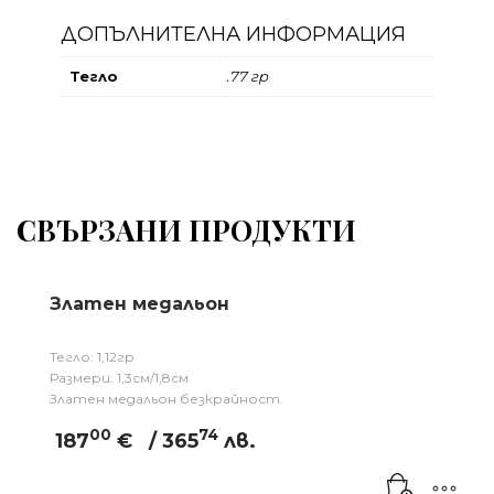
ДОПЪЛНИТЕЛНА ИНФОРМАЦИЯ
Тегло
.77 гр
СВЪРЗАНИ ПРОДУКТИ
Златен медальон
Тегло: 1,12гр
Размери: 1,3см/1,8см
Златен медальон безкрайност.
00
74
187
€
/ 365
лв.