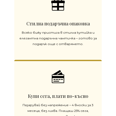
Стилна подаръчна опаковка
Всяко бижу пристига в стилна кутийка и
елегантна подаръчна чантичка – готово за
подарък още с отварянето.
Купи сега, плати по-късно
Пазарувай без напрежение – 4 вноски за 3
месеца, без лихва. Плащаш 25% сега,