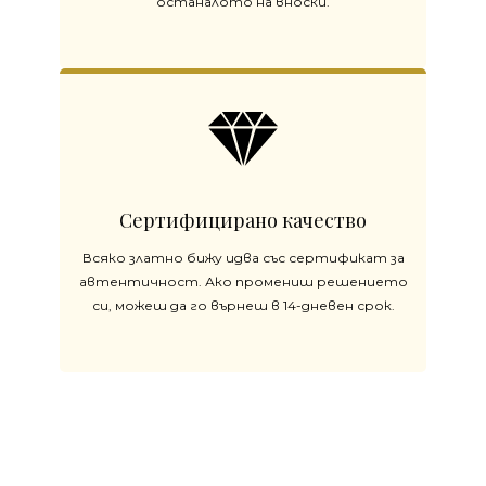
останалото на вноски.
Сертифицирано качество
Всяко златно бижу идва със сертификат за
автентичност. Ако промениш решението
си, можеш да го върнеш в 14-дневен срок.