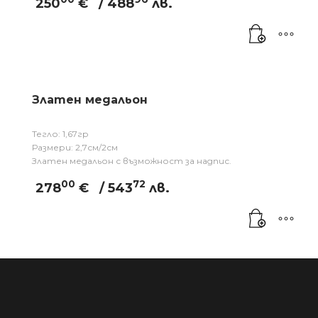
250
€
/ 488
лв.
Златен медальон
Тегло: 1,67гр
Размери: 2,7см/2см
Златен медальон с възможност за надпис.
00
72
278
€
/ 543
лв.