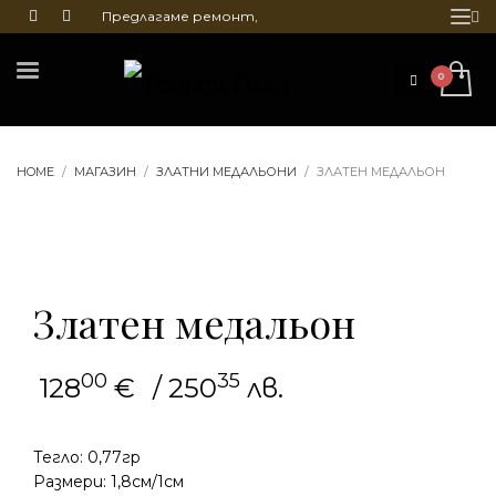
Предлагаме ремонт,
почистване и гравиране
на бижута
HOME
МАГАЗИН
ЗЛАТНИ МЕДАЛЬОНИ
ЗЛАТЕН МЕДАЛЬОН
Златен медальон
00
35
128
€
/ 250
лв.
Тегло: 0,77гр
Размери: 1,8см/1см