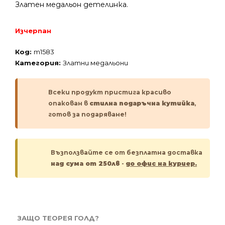
Златен медальон детелинка.
Изчерпан
Код:
m1583
Категория:
Златни медальони
Всеки продукт пристига красиво
опакован в
стилна подаръчна кутийка
,
готов за подаряване!
Възползвайте се от безплатна доставка
над сума от 250лв
-
до офис на куриер.
ЗАЩО ТЕОРЕЯ ГОЛД?