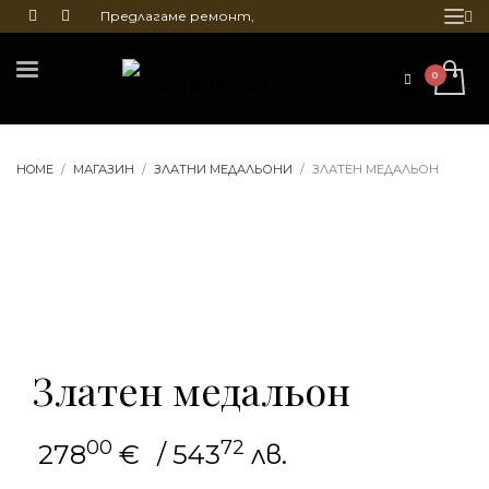
Предлагаме ремонт,
почистване и гравиране
на бижута
HOME
МАГАЗИН
ЗЛАТНИ МЕДАЛЬОНИ
ЗЛАТЕН МЕДАЛЬОН
Златен медальон
00
72
278
€
/ 543
лв.