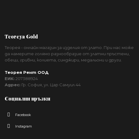
Teoreya Gold
Теорея - онлайн магазин за изделия от злато. При нас може
да намерите голямо разнообразие от златни пръстени,
обеци, гривни, колиета, синджири, медальони и други.
Теорея Рент ООД
ЕИК:
207388924
Адрес:
Гр. София, ул. Цар Самуил 44
Социални връзки
Facebook
Instagram