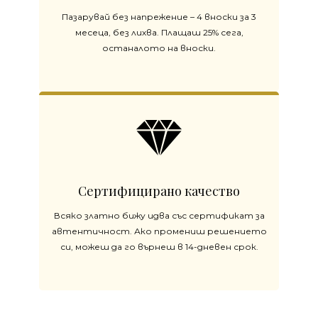
Пазарувай без напрежение – 4 вноски за 3
месеца, без лихва. Плащаш 25% сега,
останалото на вноски.
Сертифицирано качество
Всяко златно бижу идва със сертификат за
автентичност. Ако промениш решението
си, можеш да го върнеш в 14-дневен срок.