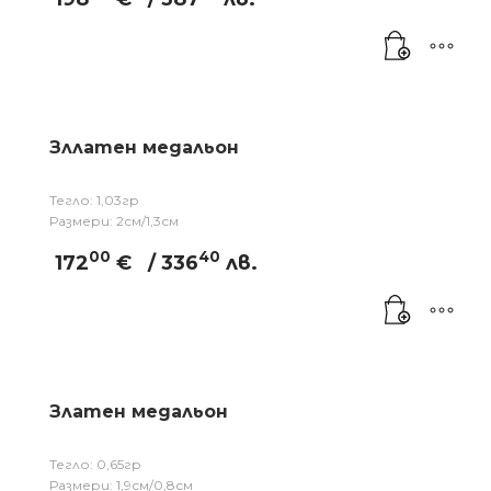
Зллатен медальон
Тегло: 1,03гр
Размери: 2см/1,3см
00
40
172
€
/ 336
лв.
Златен медальон
Тегло: 0,65гр
Размери: 1,9см/0,8см