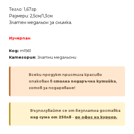
Тегло: 1,67гр
Размери: 2,5см/1,3см
Златен медальон за снимка.
Изчерпан
Код:
m1561
Категория:
Златни медальони
Всеки продукт пристига красиво
опакован в
стилна подаръчна кутийка
,
готов за подаряване!
Възползвайте се от безплатна доставка
над сума от 250лв
-
до офис на куриер.