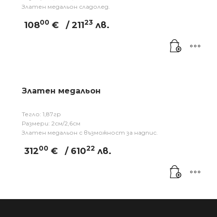
Златен медальон сладолед.
00
23
108
€
/ 211
лв.
Златен медальон
Тегло: 1,87гр
Размери: 2см/2,6см
Златен медальон с възможност за надпис.
00
22
312
€
/ 610
лв.