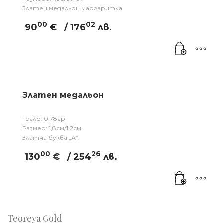
Златен медальон маргаритка.
00
02
90
€
/ 176
лв.
Златен медальон
Тегло: 0,78гр
Размер: 1,8см/1,2см
Златна буква „А“.
00
26
130
€
/ 254
лв.
Teoreya Gold