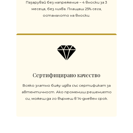
Пазарувай без напрежение – 4 вноски за 3
месеца, без лихва. Плащаш 25% сега,
останалото на вноски.
Сертифицирано качество
Всяко златно бижу идва със сертификат за
автентичност. Ако промениш решението
си, можеш да го върнеш в 14-дневен срок.