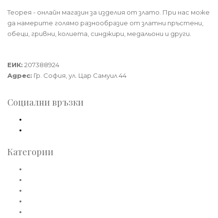
Теорея - онлайн магазин за изделия от злато. При нас може
да намерите голямо разнообразие от златни пръстени,
обеци, гривни, колиета, синджири, медальони и други.
Теорея Рент ООД
ЕИК:
207388924
Адрес:
Гр. София, ул. Цар Самуил 44
Социални връзки
Facebook
Instagram
Категории
Златни пръстени
Златни обеци
Златни колиета
Златни медальони
Златни гривни