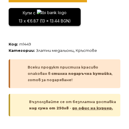
Златен
медальон
Купи с
13 x €6.87 (13 x 13.44 BGN)
Код:
m1449
Категории:
Златни медальони
,
Кръстове
Всеки продукт пристига красиво
опакован в
стилна подаръчна кутийка
,
готов за подаряване!
Възползвайте се от безплатна доставка
над сума от 250лв
-
до офис на куриер.