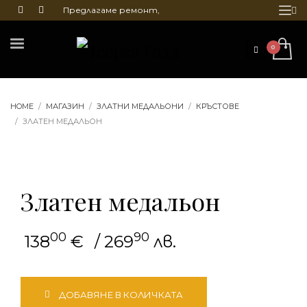
Предлагаме ремонт,
почистване и гравиране
на бижута
HOME
МАГАЗИН
ЗЛАТНИ МЕДАЛЬОНИ
КРЪСТОВЕ
ЗЛАТЕН МЕДАЛЬОН
Златен медальон
00
90
138
€
/ 269
лв.
количество
ДОБАВЯНЕ В КОЛИЧКАТА
за