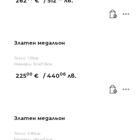
262
€
/ 512
лв.
Златен медальон
Тегло: 1,35гр
Размери: 3см/1,16см
00
06
225
€
/ 440
лв.
Златен медальон
Тегло: 0,85гр
Размери: 1,8см/1,1см