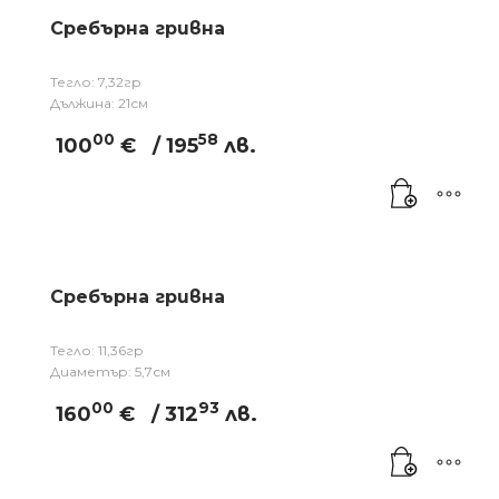
Сребърна гривна
Тегло: 7,32гр
Дължина: 21см
00
58
100
€
/ 195
лв.
Сребърна гривна
Тегло: 11,36гр
Диаметър: 5,7см
00
93
160
€
/ 312
лв.