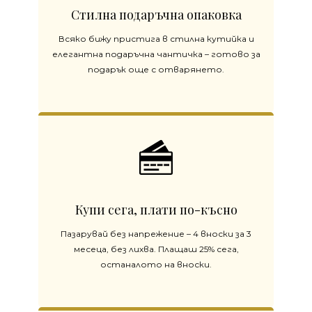
Стилна подаръчна опаковка
Всяко бижу пристига в стилна кутийка и
елегантна подаръчна чантичка – готово за
подарък още с отварянето.
Купи сега, плати по-късно
Пазарувай без напрежение – 4 вноски за 3
месеца, без лихва. Плащаш 25% сега,
останалото на вноски.