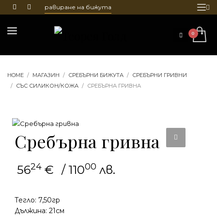
тване и гравиране на бижута
HOME
МАГАЗИН
СРЕБЪРНИ БИЖУТА
СРЕБЪРНИ ГРИВНИ
СЪС СИЛИКОН/КОЖА
СРЕБЪРНА ГРИВНА
Сребърна гривна
24
00
56
€
/ 110
лв.
Тегло: 7,50гр
Дължина: 21см