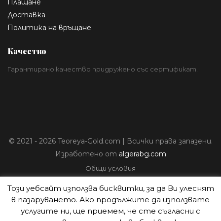
Плащане
Доставка
Политика на връщане
Качество
Гарантирано качество придружено със сертификат.
© 2021 - 2026 Teoreya-Gold.com | Всички права запазени.
Изработено от
algerabg.com
Общи условия
Политика за лични данни
Този уебсайт използва бисквитки, за да Ви улеснят
Плащане
в пазаруването. Ако продължите да използвате
Доставка
услугите ни, ще приемем, че сте съгласни с
Политика на връщане