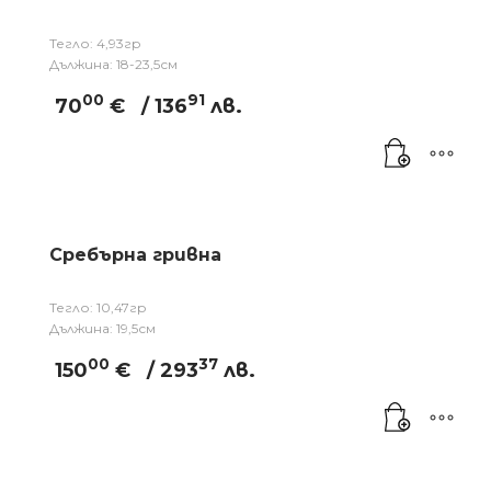
Тегло: 4,93гр
Дължина: 18-23,5см
00
91
70
€
/ 136
лв.
Сребърна гривна
Тегло: 10,47гр
Дължина: 19,5см
00
37
150
€
/ 293
лв.