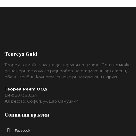
Teoreya Gold
Теорея - онлайн магазин за изделия от злато. При нас може
да намерите голямо разнообразие от златни пръстени,
обеци, гривни, колиета, синджири, медальони и други.
Теорея Рент ООД
ЕИК:
207388924
Адрес:
Гр. София, ул. Цар Самуил 44
Социални връзки
Facebook