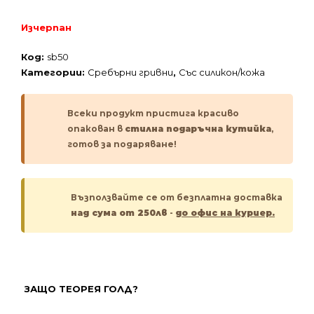
Изчерпан
Код:
sb50
Категории:
Сребърни гривни
,
Със силикон/кожа
Всеки продукт пристига красиво
опакован в
стилна подаръчна кутийка
,
готов за подаряване!
Възползвайте се от безплатна доставка
над сума от 250лв
-
до офис на куриер.
ЗАЩО ТЕОРЕЯ ГОЛД?