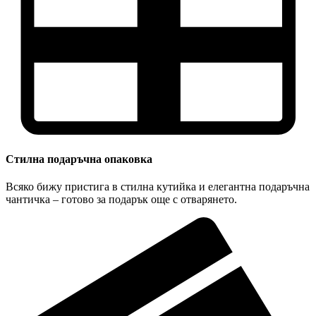
Стилна подаръчна опаковка
Всяко бижу пристига в стилна кутийка и елегантна подаръчна
чантичка – готово за подарък още с отварянето.