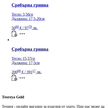
Сребърна гривна
Тегло: 3,56гр
Дължина: 17,5-20см
00
79
50
€
/ 97
лв.
Сребърна гривна
Тегло: 15,57гр
Дължина: 17,5см
00
17
200
€
/ 391
лв.
Teoreya Gold
Теорея - онлайн магазин за изделия от злато. При нас може да