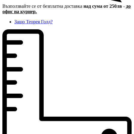
Възползвайте се от безплатна доставка
над сума от 250лв
-
до
офис на куриер.
Защо Теорея Голд?