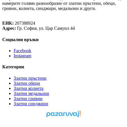
намерите голямо разнообразие от златни пръстени, обеци,
гривни, колиета, синджири, медальони и други.
Теорея Рент ООД
ЕИК:
207388924
Адрес:
Гр. София, ул. Цар Самуил 44
Социални връзки
Facebook
Instagram
Категории
Златни пръстени
Златни обеци
Златни колиета
Златни медальони
Златни гривни
Златни синджири
Pazaruvaj - Надежден