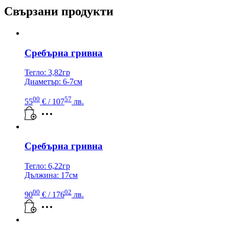
Свързани продукти
Сребърна гривна
Тегло: 3,82гр
Диаметър: 6-7см
00
57
55
€
/ 107
лв.
Сребърна гривна
Тегло: 6,22гр
Дължина: 17см
00
02
90
€
/ 176
лв.