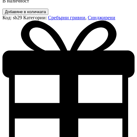
В наличност
количество
Добавяне в количката
за
Код:
sb29
Категории:
Сребърни гривни
,
Синджирени
Сребърна
гривна