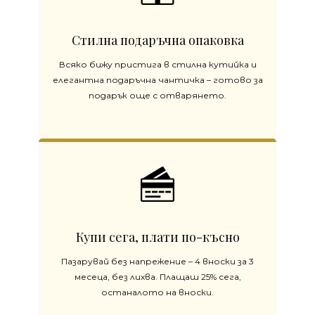
Стилна подаръчна опаковка
Всяко бижу пристига в стилна кутийка и
елегантна подаръчна чантичка – готово за
подарък още с отварянето.
Купи сега, плати по-късно
Пазарувай без напрежение – 4 вноски за 3
месеца, без лихва. Плащаш 25% сега,
останалото на вноски.