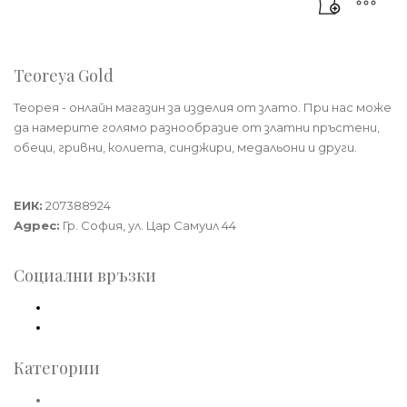
Teoreya Gold
Теорея - онлайн магазин за изделия от злато. При нас може
да намерите голямо разнообразие от златни пръстени,
обеци, гривни, колиета, синджири, медальони и други.
Теорея Рент ООД
ЕИК:
207388924
Адрес:
Гр. София, ул. Цар Самуил 44
Социални връзки
Facebook
Instagram
Категории
Златни пръстени