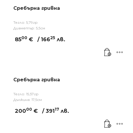
Сребърна гривна
Тегло: 5,79гр
Диаметър: 5,5см
00
25
85
€
/ 166
лв.
Сребърна гривна
Тегло: 15,57гр
Дължина: 17,5см
00
17
200
€
/ 391
лв.