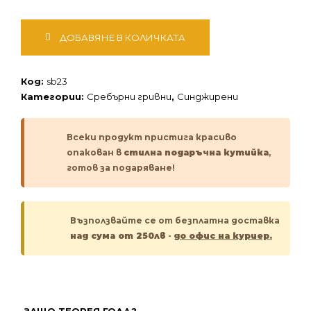
количество
ДОБАВЯНЕ В КОЛИЧКАТА
за
Сребърна
гривна
Код:
sb23
Категории:
Сребърни гривни
,
Синджирени
Всеки продукт пристига красиво
опакован в
стилна подаръчна кутийка
,
готов за подаряване!
Възползвайте се от безплатна доставка
над сума от 250лв
-
до офис на куриер.