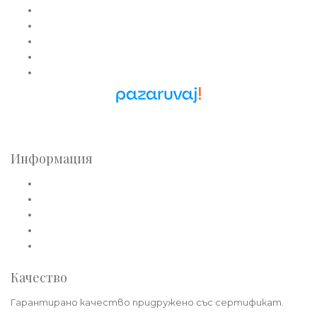
Златни обеци
Златни колиета
Златни медальони
Златни гривни
Златни синджири
Pazaruvaj - Надежден
помощник за покупки
Информация
Общи условия
Политика за лични данни
Плащане
Доставка
Политика на връщане
Качество
Гарантирано качество придружено със сертификат.