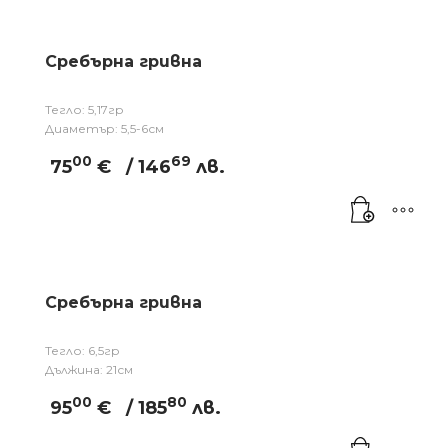
Сребърна гривна
Тегло: 5,17гр
Диаметър: 5,5-6см
00
69
75
€
/ 146
лв.
Сребърна гривна
Тегло: 6,5гр
Дължина: 21см
00
80
95
€
/ 185
лв.