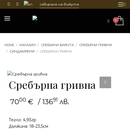
 почистване и гравиране на бижута
HOME
МАГАЗИН
СРЕБЪРНИ БИЖУТА
СРЕБЪРНИ ГРИВНИ
СИНДЖИРЕНИ
СРЕБЪРНА ГРИВНА
Сребърна гривна
00
91
70
€
/ 136
лв.
Тегло: 4,93гр
Дължина: 18-23,5см