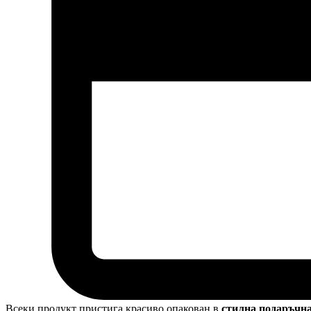
Всеки продукт пристига красиво опакован в
стилна подаръчн