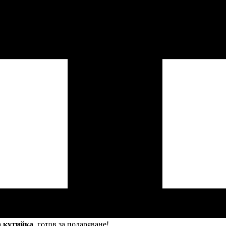
а кутийка
, готов за подаряване!