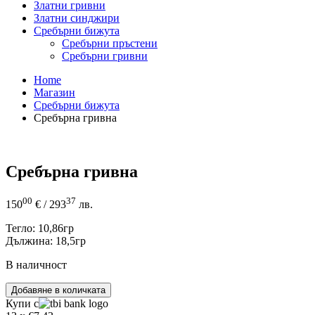
Златни гривни
Златни синджири
Сребърни бижута
Сребърни пръстени
Сребърни гривни
Home
Магазин
Сребърни бижута
Сребърна гривна
Сребърна гривна
00
37
150
€
/ 293
лв.
Тегло: 10,86гр
Дължина: 18,5гр
В наличност
количество
Добавяне в количката
за
Купи с
Сребърна