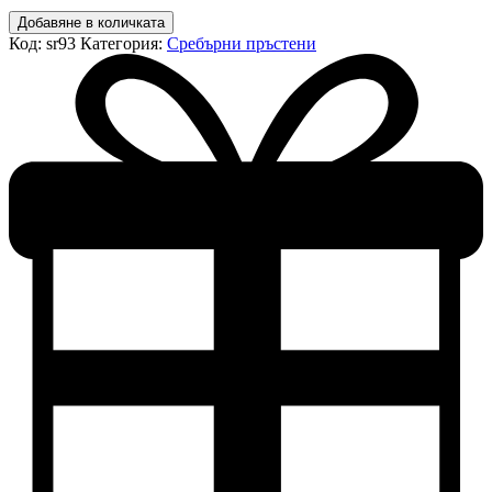
количество
Добавяне в количката
за
Код:
sr93
Категория:
Сребърни пръстени
Сребърен
пръстен