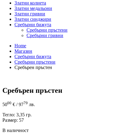
Златни колиета
Златни медальони
Златни гривни
Златни синджири
Сребърни бижута
Сребърни пръстени
Сребърни гривни
Home
Магазин
Сребърни бижута
Сребърни пръстени
Сребърен пръстен
Сребърен пръстен
00
79
50
€
/ 97
лв.
Тегло: 3,35 гр.
Размер: 57
В наличност