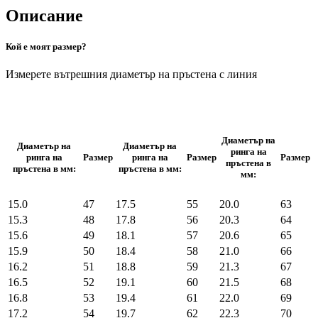
Описание
Кой е моят размер?
Измерете вътрешния диаметър на пръстена с линия
Диаметър на
Диаметър на
Диаметър на
ринга на
ринга на
Размер
ринга на
Размер
Размер
пръстена в
пръстена в мм:
пръстена в мм:
мм:
15.0
47
17.5
55
20.0
63
15.3
48
17.8
56
20.3
64
15.6
49
18.1
57
20.6
65
15.9
50
18.4
58
21.0
66
16.2
51
18.8
59
21.3
67
16.5
52
19.1
60
21.5
68
16.8
53
19.4
61
22.0
69
17.2
54
19.7
62
22.3
70