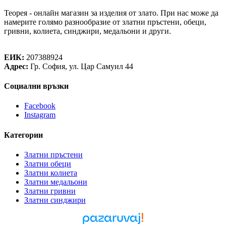
Теорея - онлайн магазин за изделия от злато. При нас може да
намерите голямо разнообразие от златни пръстени, обеци,
гривни, колиета, синджири, медальони и други.
Теорея Рент ООД
ЕИК:
207388924
Адрес:
Гр. София, ул. Цар Самуил 44
Социални връзки
Facebook
Instagram
Категории
Златни пръстени
Златни обеци
Златни колиета
Златни медальони
Златни гривни
Златни синджири