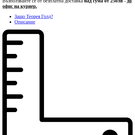
Възползвайте се от безплатна доставка
над сума от 250лв
-
до
офис на куриер.
Защо Теорея Голд?
Описание