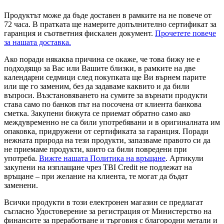
Продуктът може да бъде доставен в рамките на не повече от
72 часа. В пратката ще намерите допълнително сертификат за
гаранция и съответния фискален документ.
Прочетете повече
за нашата доставка.
Ако поради някаква причина се окаже, че това бижу не е
подходящо за Вас или Вашите близки, в рамките на две
календарни седмици след покупката ще Ви върнем парите
или ще го заменим, без да задаваме каквито и да били
въпроси. Възстановяването на сумите за върнати продукти
става само по банков път на посочена от клиента банкова
сметка. Закупени бижута се приемат обратно само ако
междувременно не са били употребявани и в оригиналната им
опаковка, придружени от сертификата за гаранция. Поради
нежната природа на тези продукти, запазваме правото си да
не приемаме продукти, които са били повредени при
употреба.
Вижте нашата Политика на връщане
. Артикули
закупени на изплащане чрез TBI Credit не подлежат на
връщане – при желание на клиента, те могат да бъдат
заменени.
Всички продукти в този електронен магазин се предлагат
съгласно Удостоверение за регистрация от Министерство на
финансите за преработване и търговия с благородни метали и