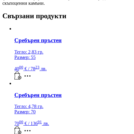
скъпоценни камъни.
Свързани продукти
Сребърен пръстен
Тегло: 2,83 гр.
Размер: 55
00
23
40
€
/ 78
лв.
Сребърен пръстен
Тегло: 4,78 гр.
Размер: 70
00
91
70
€
/ 136
лв.