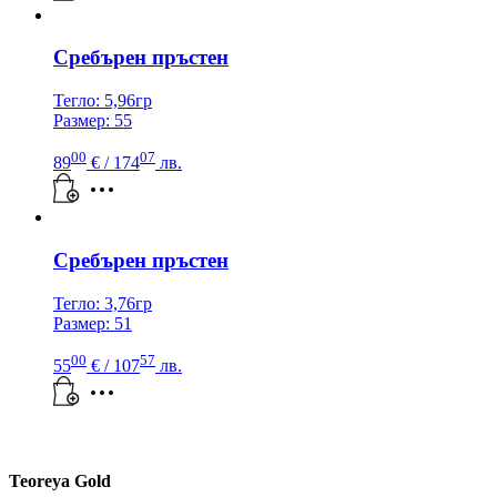
Сребърен пръстен
Тегло: 5,96гр
Размер: 55
00
07
89
€
/ 174
лв.
Сребърен пръстен
Тегло: 3,76гр
Размер: 51
00
57
55
€
/ 107
лв.
Teoreya Gold