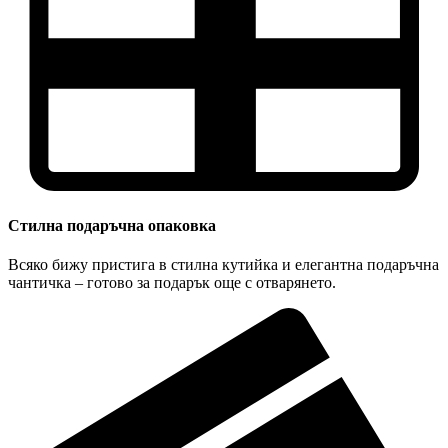
Стилна подаръчна опаковка
Всяко бижу пристига в стилна кутийка и елегантна подаръчна
чантичка – готово за подарък още с отварянето.