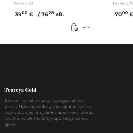
Размер: 58
Размер: 7
00
28
00
39
€
/ 76
лв.
70
Teoreya Gold
Теорея - онлайн магазин за изделия от
злато. При нас може да намерите голямо
разнообразие от златни пръстени, обеци,
гривни, колиета, синджири, медальони и
други.