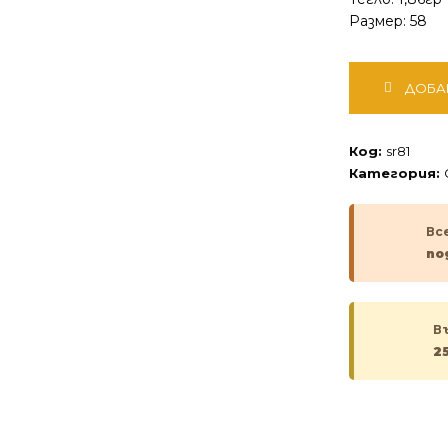
Размер: 58
количество
ДОБА
за
Сребърен
пръстен
Код:
sr81
Категория:
Вс
по
В
2