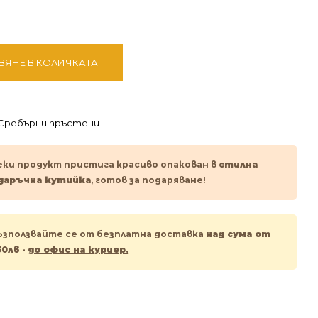
ВЯНЕ В КОЛИЧКАТА
Сребърни пръстени
еки продукт пристига красиво опакован в
стилна
даръчна кутийка
, готов за подаряване!
ъзползвайте се от безплатна доставка
над сума от
50лв
-
до офис на куриер.