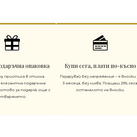
одаръчна опаковка
Купи сега, плати по-късно
жу пристига в стилна
Пазарувай без напрежение – 4 вноски 
 елегантна подаръчна
3 месеца, без лихва. Плащаш 25% сега
готово за подарък още с
останалото на вноски.
отварянето.