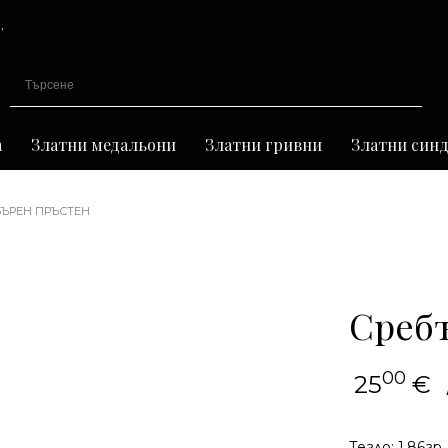
,
иране
а
Златни медальони
Златни гривни
Златни син
БЪРЕН ПРЪСТЕН
Среб
00
25
€
Тегло: 1,86гр