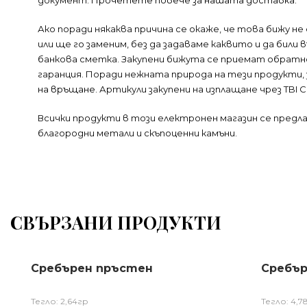
документ.
Прочетете повече за нашата доставка.
Ако поради някаква причина се окаже, че това бижу н
или ще го заменим, без да задаваме каквито и да бил
банкова сметка. Закупени бижута се приемат обратно
гаранция. Поради нежната природа на тези продукти,
на връщане
. Артикули закупени на изплащане чрез TBI
Всички продукти в този електронен магазин се пред
благородни метали и скъпоценни камъни.
СВЪРЗАНИ ПРОДУКТИ
Сребърен пръстен
Сребър
Тегло: 2,64гр
Тегло: 4,78