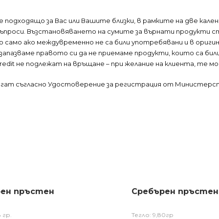
е е подходящо за Вас или Вашите близки, в рамките на две кал
и въпроси. Възстановяването на сумите за върнати продукти с
 само ако междувременно не са били употребявани и в ориги
 запазваме правото си да не приемаме продукти, които са би
 Credit не подлежат на връщане – при желание на клиента, те м
лагат съгласно Удостоверение за регистрация от Министерс
ен пръстен
Сребърен пръстен
 гр.
Тегло: 9,80гр