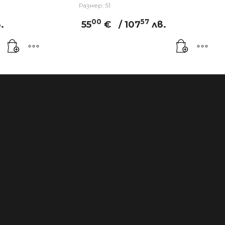
Размер: 51
00
57
.
55
€
/ 107
лв.