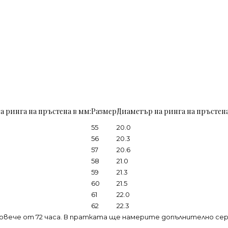
а ринга на пръстена в мм:
Размер
Диаметър на ринга на пръстена
55
20.0
56
20.3
57
20.6
58
21.0
59
21.3
60
21.5
61
22.0
62
22.3
овече от 72 часа. В пратката ще намерите допълнително се