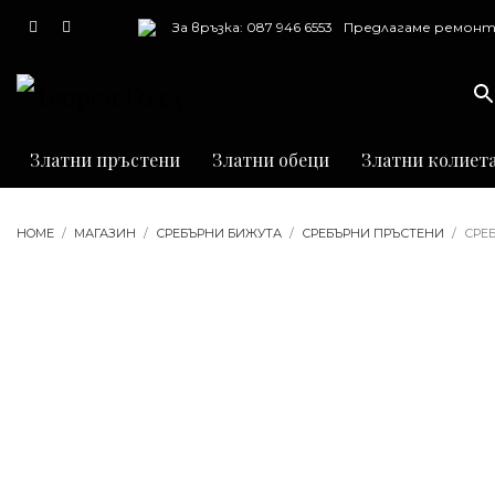
За връзка: 087 946 6553
Предлагаме ремонт
почистване и грав
на бижута
Златни пръстени
Златни обеци
Златни колиет
HOME
МАГАЗИН
СРЕБЪРНИ БИЖУТА
СРЕБЪРНИ ПРЪСТЕНИ
СРЕ