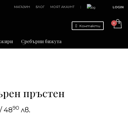
МАГАЗИН
БЛОГ
МОЯТ АКАУНТ
|
LOGIN
Контакти
джири
Сребърни бижута
ърен пръстен
90
/ 48
лв.