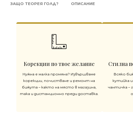
ЗАЩО ТЕОРЕЯ ГОЛД?
ОПИСАНИЕ
Корекции по твое желание
Стилна п
Нужна е малка промяна? Извършваме
Всяко би
корекции, почистване и ремонт на
кутийка и
бижута – както на място в магазина,
чантичка – 
така и дистанционно преди доставка.