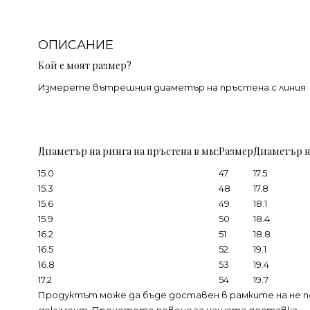
ОПИСАНИЕ
Кой е моят размер?
Измерете вътрешния диаметър на пръстена с линия
Диаметър на ринга на пръстена в мм:
Размер
Диаметър н
15.0
47
17.5
15.3
48
17.8
15.6
49
18.1
15.9
50
18.4
16.2
51
18.8
16.5
52
19.1
16.8
53
19.4
17.2
54
19.7
Продуктът може да бъде доставен в рамките на не п