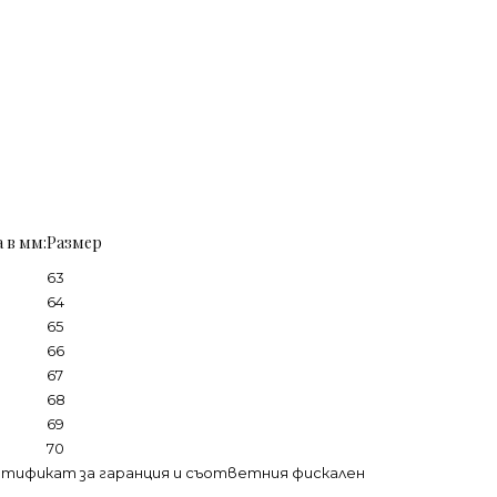
 в мм:
Размер
63
64
65
66
67
68
69
70
ртификат за гаранция и съответния фискален