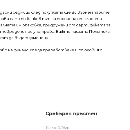
ендарни седмици след покупката ще Ви върнем парите
тава само по банков път на посочена от клиента
налната им опаковка, придружени от сертификата за
ли повредени при употреба.
Вижте нашата Политика
огат да бъдат заменени.
тво на финансите за преработване и търговия с
Сребърен пръстен
Тегло: 3,76гр