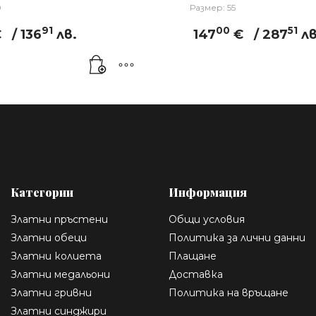
0
Размер: 55
91
00
51
€
/ 136
лв.
147
€
/ 287
лв
Категории
Информация
Златни пръстени
Общи условия
Златни обеци
Политика за лични данни
Златни колиета
Плащане
Златни медальони
Доставка
Златни гривни
Политика на връщане
Златни синджири