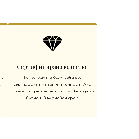
Сертифицирано качество
за
Всяко златно бижу идва със
,
сертификат за автентичност. Ако
промениш решението си, можеш да го
върнеш в 14-дневен срок.