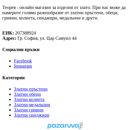
Теорея - онлайн магазин за изделия от злато. При нас може да
намерите голямо разнообразие от златни пръстени, обеци,
гривни, колиета, синджири, медальони и други.
Теорея Рент ООД
ЕИК:
207388924
Адрес:
Гр. София, ул. Цар Самуил 44
Социални връзки
Facebook
Instagram
Категории
Златни пръстени
Златни обеци
Златни колиета
Златни медальони
Златни гривни
Златни синджири