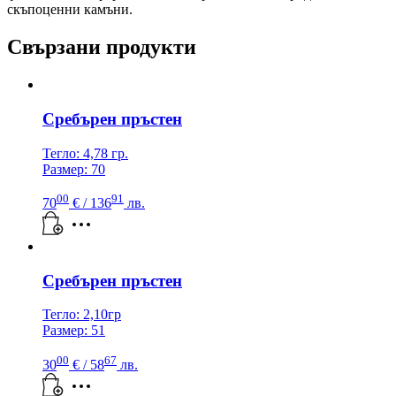
скъпоценни камъни.
Свързани продукти
Сребърен пръстен
Тегло: 4,78 гр.
Размер: 70
00
91
70
€
/ 136
лв.
Сребърен пръстен
Тегло: 2,10гр
Размер: 51
00
67
30
€
/ 58
лв.