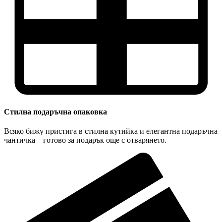
Стилна подаръчна опаковка
Всяко бижу пристига в стилна кутийка и елегантна подаръчна
чантичка – готово за подарък още с отварянето.