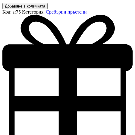
количество
Добавяне в количката
за
Код:
sr75
Категория:
Сребърни пръстени
Сребърен
пръстен