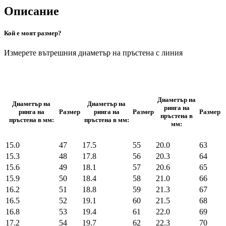
Описание
Кой е моят размер?
Измерете вътрешния диаметър на пръстена с линия
Диаметър на
Диаметър на
Диаметър на
ринга на
ринга на
Размер
ринга на
Размер
Размер
пръстена в
пръстена в мм:
пръстена в мм:
мм:
15.0
47
17.5
55
20.0
63
15.3
48
17.8
56
20.3
64
15.6
49
18.1
57
20.6
65
15.9
50
18.4
58
21.0
66
16.2
51
18.8
59
21.3
67
16.5
52
19.1
60
21.5
68
16.8
53
19.4
61
22.0
69
17.2
54
19.7
62
22.3
70