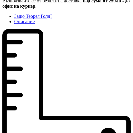
Възползвайте се от безплатна доставка
над сума от 250лв
-
до
офис на куриер.
Защо Теорея Голд?
Описание