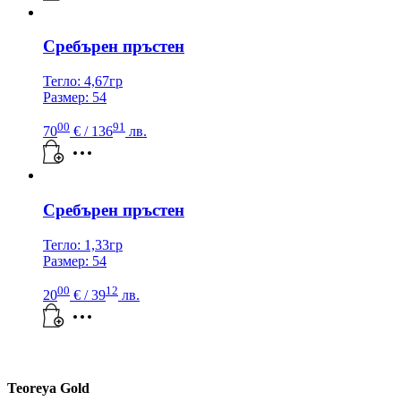
Сребърен пръстен
Тегло: 4,67гр
Размер: 54
00
91
70
€
/ 136
лв.
Сребърен пръстен
Тегло: 1,33гр
Размер: 54
00
12
20
€
/ 39
лв.
Teoreya Gold