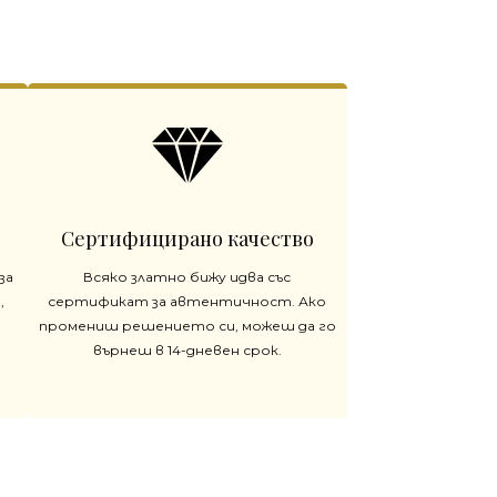
Сертифицирано качество
за
Всяко златно бижу идва със
,
сертификат за автентичност. Ако
промениш решението си, можеш да го
върнеш в 14-дневен срок.