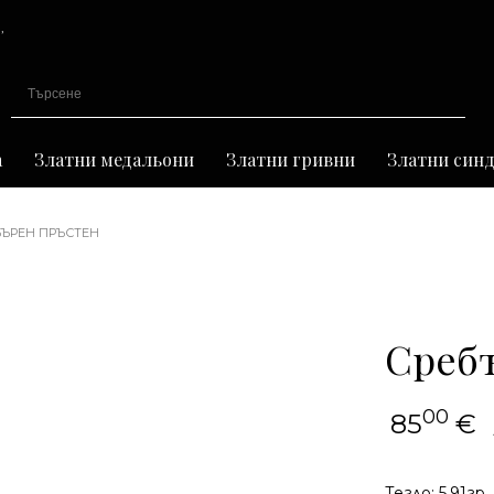
,
иране
а
Златни медальони
Златни гривни
Златни син
БЪРЕН ПРЪСТЕН
Среб
00
85
€
Тегло: 5,91гр