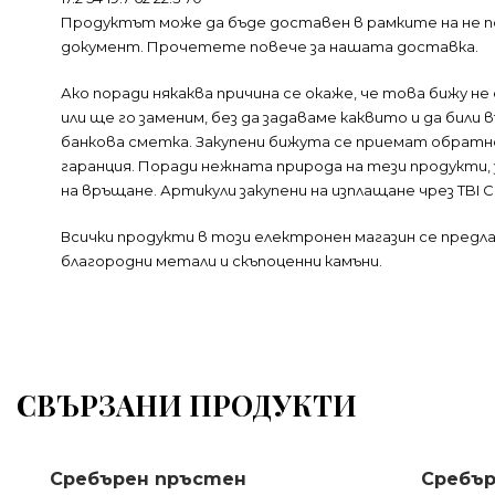
Продуктът може да бъде доставен в рамките на не п
документ. Прочетете повече за нашата доставка.
Ако поради някаква причина се окаже, че това бижу н
или ще го заменим, без да задаваме каквито и да бил
банкова сметка. Закупени бижута се приемат обратно
гаранция. Поради нежната природа на тези продукти,
на връщане. Артикули закупени на изплащане чрез TBI 
Всички продукти в този електронен магазин се пред
благородни метали и скъпоценни камъни.
СВЪРЗАНИ ПРОДУКТИ
Сребърен пръстен
Сребър