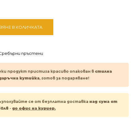
ВЯНЕ В КОЛИЧКАТА
Сребърни пръстени
еки продукт пристига красиво опакован в
стилна
даръчна кутийка
, готов за подаряване!
ъзползвайте се от безплатна доставка
над сума от
50лв
-
до офис на куриер.