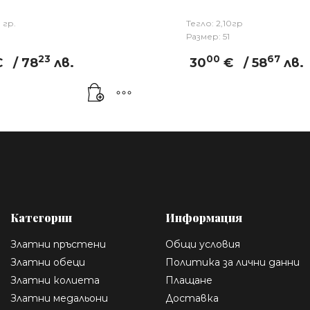
 гр.
Тегло: 2,10гр
Размер: 51
23
00
67
€
/ 78
лв.
30
€
/ 58
лв.
Категории
Информация
Златни пръстени
Общи условия
Златни обеци
Политика за лични данни
Златни колиета
Плащане
Златни медальони
Доставка