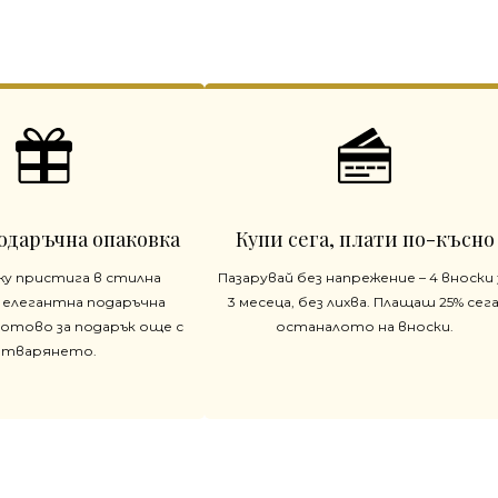
одаръчна опаковка
Купи сега, плати по-късно
жу пристига в стилна
Пазарувай без напрежение – 4 вноски 
 елегантна подаръчна
3 месеца, без лихва. Плащаш 25% сега
готово за подарък още с
останалото на вноски.
отварянето.