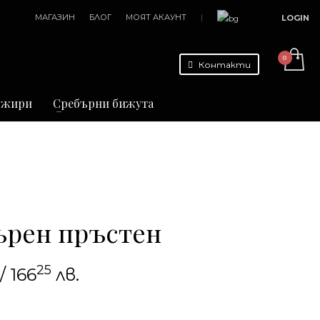
МАГАЗИН
БЛОГ
МОЯТ АКАУНТ
|
LOGIN
Контакти
джири
Сребърни бижута
ърен пръстен
25
/ 166
лв.