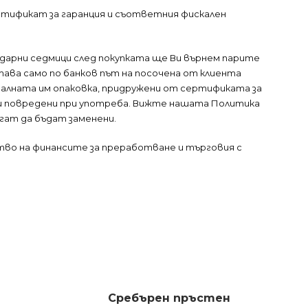
ртификат за гаранция и съответния фискален
ендарни седмици след покупката ще Ви върнем парите
тава само по банков път на посочена от клиента
налната им опаковка, придружени от сертификата за
или повредени при употреба. Вижте нашата Политика
огат да бъдат заменени.
тво на финансите за преработване и търговия с
Сребърен пръстен