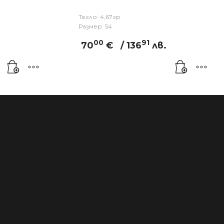
Тегло: 4,67гр
Размер: 54
00
91
70
€
/ 136
лв.