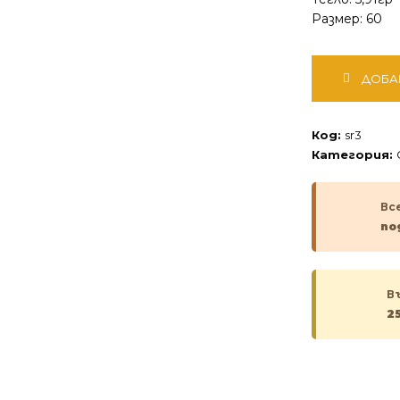
Размер: 60
количество
ДОБА
за
Сребърен
пръстен
Код:
sr3
Категория:
Вс
по
В
2