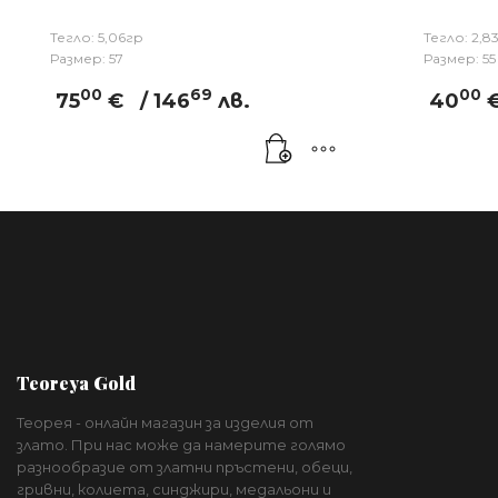
Тегло: 5,06гр
Тегло: 2,83
Размер: 57
Размер: 55
00
69
00
75
€
/ 146
лв.
40
Teoreya Gold
Теорея - онлайн магазин за изделия от
злато. При нас може да намерите голямо
разнообразие от златни пръстени, обеци,
гривни, колиета, синджири, медальони и