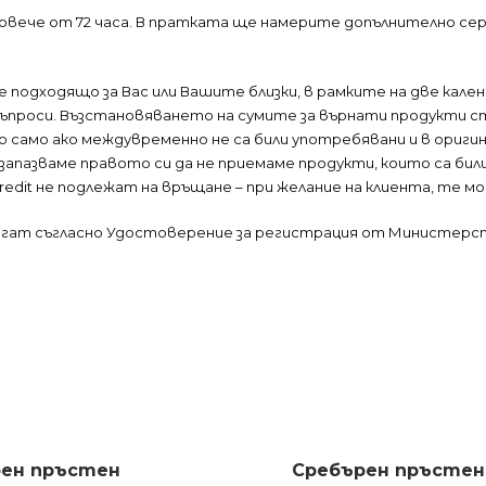
овече от 72 часа. В пратката ще намерите допълнително се
е е подходящо за Вас или Вашите близки, в рамките на две кал
и въпроси. Възстановяването на сумите за върнати продукти с
 само ако междувременно не са били употребявани и в ориги
 запазваме правото си да не приемаме продукти, които са б
Credit не подлежат на връщане – при желание на клиента, те м
лагат съгласно Удостоверение за регистрация от Министерс
ен пръстен
Сребърен пръстен