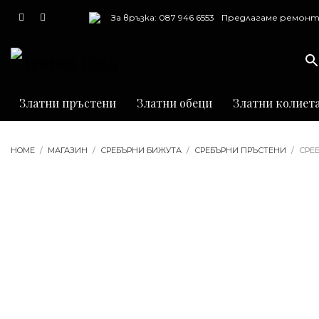
За връзка: 087 946 6553
Предлагаме ремонт
почистване и грав
на бижута
Златни пръстени
Златни обеци
Златни колиет
HOME
МАГАЗИН
СРЕБЪРНИ БИЖУТА
СРЕБЪРНИ ПРЪСТЕНИ
СРЕ