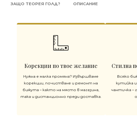
ЗАЩО ТЕОРЕЯ ГОЛД?
ОПИСАНИЕ
Корекции по твое желание
Стилна п
Нужна е малка промяна? Извършваме
Всяко би
корекции, почистване и ремонт на
кутийка и
бижута – както на място в магазина,
чантичка – 
така и дистанционно преди доставка.